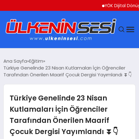
YÖK Dijital Dönüşüm İçi
DÜNYA
Ana Sayfa
Eğitim
Türkiye Genelinde 23 Nisan Kutlamaları İçin Öğrenciler
EKONOMI
Tarafından Önerilen Maarif Çocuk Dergisi Yayımlandı ⏬👇
GÜNDEM
Türkiye Genelinde 23 Nisan
MAGAZIN
Kutlamaları İçin Öğrenciler
Tarafından Önerilen Maarif
SAĞLIK
Çocuk Dergisi Yayımlandı ⏬👇
SIYASET