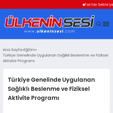
Fas’tan Sebte’ye Geçe
DÜNYA
Ana Sayfa
Eğitim
Türkiye Genelinde Uygulanan Sağlıklı Beslenme ve Fiziksel
EKONOMI
Aktivite Programı
GÜNDEM
Türkiye Genelinde Uygulanan
MAGAZIN
Sağlıklı Beslenme ve Fiziksel
Aktivite Programı
SAĞLIK
SIYASET