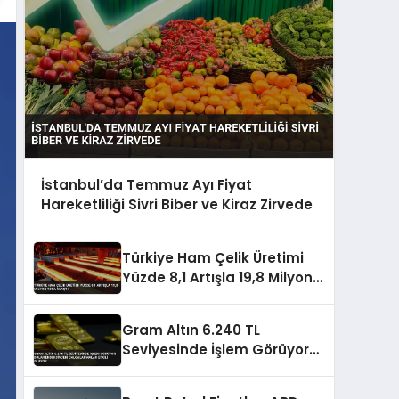
İstanbul’da Temmuz Ayı Fiyat
Hareketliliği Sivri Biber ve Kiraz Zirvede
Türkiye Ham Çelik Üretimi
Yüzde 8,1 Artışla 19,8 Milyon
Tona Ulaştı
Gram Altın 6.240 TL
Seviyesinde İşlem Görüyor
Dolar Endeksindeki
Dalgalanmalar Etkili Oluyor