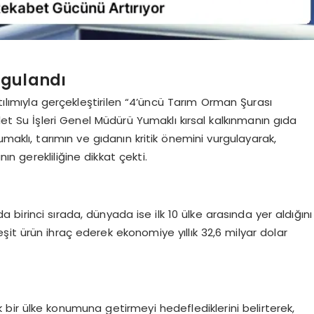
rgulandı
lımıyla gerçekleştirilen “4’üncü Tarım Orman Şurası
let Su İşleri Genel Müdürü Yumaklı kırsal kalkınmanın gıda
maklı, tarımın ve gıdanın kritik önemini vurgulayarak,
nın gerekliliğine dikkat çekti.
a birinci sırada, dünyada ise ilk 10 ülke arasında yer aldığını
çeşit ürün ihraç ederek ekonomiye yıllık 32,6 milyar dolar
 bir ülke konumuna getirmeyi hedeflediklerini belirterek,