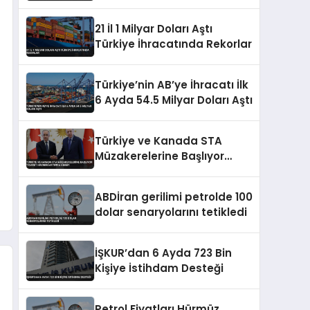
Artırımları ve Borçlanma
Araçları İhraçlarına İzin Verdi
21 İl 1 Milyar Doları Aştı
Türkiye İhracatında Rekorlar
Türkiye’nin AB’ye İhracatı İlk
6 Ayda 54.5 Milyar Doları Aştı
Türkiye ve Kanada STA
Müzakerelerine Başlıyor
Ticaret Hacmini Artırma
Hedefi
ABDİran gerilimi petrolde 100
dolar senaryolarını tetikledi
İŞKUR’dan 6 Ayda 723 Bin
Kişiye İstihdam Desteği
Petrol Fiyatları Hürmüz