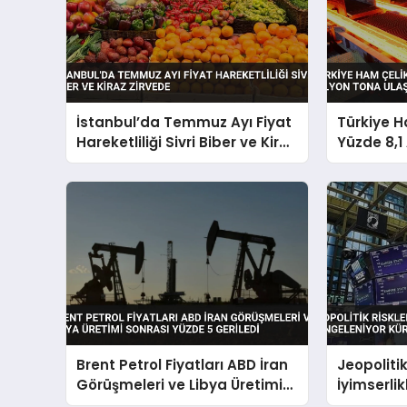
İstanbul’da Temmuz Ayı Fiyat
Türkiye H
Hareketliliği Sivri Biber ve Kiraz
Yüzde 8,1 
Zirvede
Tona Ulaş
Brent Petrol Fiyatları ABD İran
Jeopolitik
Görüşmeleri ve Libya Üretimi
İyimserli
Sonrası Yüzde 5 Geriledi
Küresel P