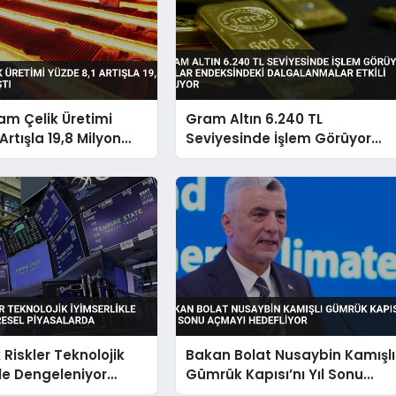
am Çelik Üretimi
Gram Altın 6.240 TL
Artışla 19,8 Milyon
Seviyesinde İşlem Görüyor
tı
Dolar Endeksindeki
Dalgalanmalar Etkili Oluyor
 Riskler Teknolojik
Bakan Bolat Nusaybin Kamışlı
kle Dengeleniyor
Gümrük Kapısı’nı Yıl Sonu
iyasalarda
Açmayı Hedefliyor