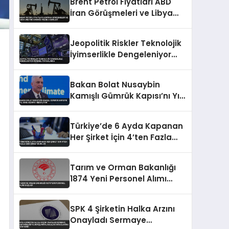
Brent Petrol Fiyatları ABD
İran Görüşmeleri ve Libya
Üretimi Sonrası Yüzde 5
Geriledi
Jeopolitik Riskler Teknolojik
İyimserlikle Dengeleniyor
Küresel Piyasalarda
Bakan Bolat Nusaybin
Kamışlı Gümrük Kapısı’nı Yıl
Sonu Açmayı Hedefliyor
Türkiye’de 6 Ayda Kapanan
Her Şirket İçin 4’ten Fazla
Yeni Şirket Kuruldu
Tarım ve Orman Bakanlığı
1874 Yeni Personel Alımı
Başladı
SPK 4 Şirketin Halka Arzını
Onayladı Sermaye