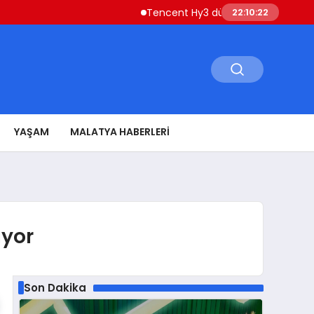
Tencent Hy3 dünya genelinde kullanıma
22:10:23
YAŞAM
MALATYA HABERLERI
ıyor
Son Dakika