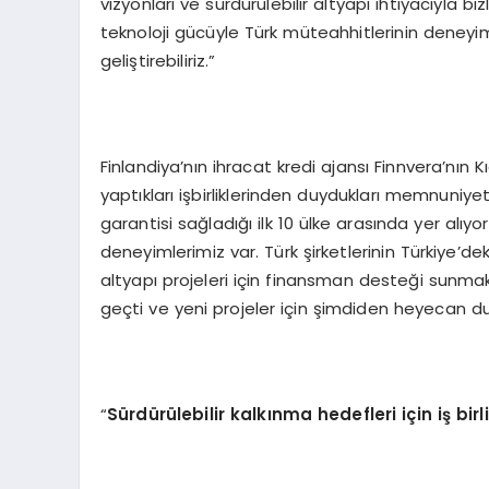
vizyonları ve sürdürülebilir altyapı ihtiyacıyla biz
teknoloji gücüyle Türk müteahhitlerinin deneyimi
geliştirebiliriz.”
Finlandiya’nın ihracat kredi ajansı Finnvera’nın 
yaptıkları işbirliklerinden duydukları memnuniyeti
garantisi sağladığı ilk 10 ülke arasında yer alıy
deneyimlerimiz var. Türk şirketlerinin Türkiye’de
altyapı projeleri için finansman desteği sunma
geçti ve yeni projeler için şimdiden heyecan d
“
Sürdürülebilir kalkınma hedefleri iç
in i
ş bir