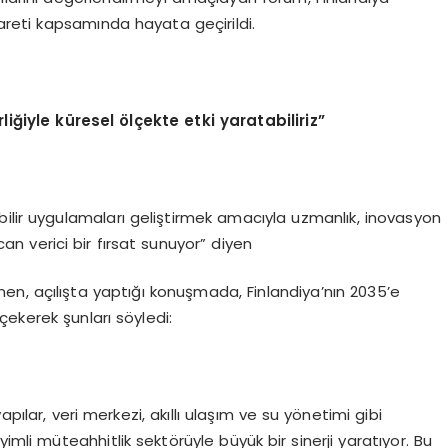
yareti kapsamında hayata geçirildi.
rliğiyle küresel
ö
lçekte etki yaratabiliriz”
bilir uygulamaları geliştirmek amacıyla uzmanlık, inovasyon
an verici bir fırsat sunuyor” diyen
inen, açılışta yaptığı konuşmada, Finlandiya’nın 2035’e
ekerek şunları söyledi:
 yapılar, veri merkezi, akıllı ulaşım ve su yönetimi gibi
imli müteahhitlik sektörüyle büyük bir sinerji yaratıyor. Bu