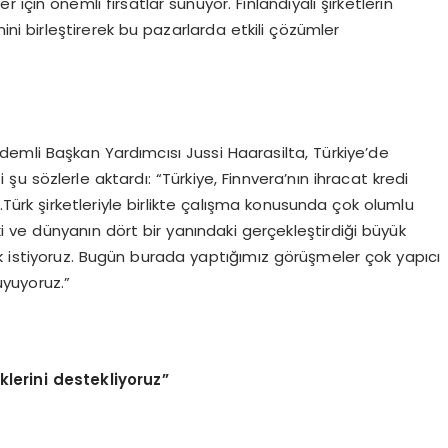
ler için önemli fırsatlar sunuyor. Finlandiyalı şirketlerin
ni birleştirerek bu pazarlarda etkili çözümler
Kıdemli Başkan Yardımcısı Jussi Haarasilta, Türkiye’de
 şu sözlerle aktardı: “Türkiye, Finnvera’nın ihracat kredi
or.Türk şirketleriyle birlikte çalışma konusunda çok olumlu
ki ve dünyanın dört bir yanındaki gerçekleştirdiği büyük
k istiyoruz. Bugün burada yaptığımız görüşmeler çok yapıcı
uyuyoruz.”
liklerini destekliyoruz”