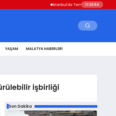
İstanbul’da Temmuz Ayı Fiyat Hareketliliği Sivri
17:23:56
YAŞAM
MALATYA HABERLERI
lebilir işbirliği
Son Dakika