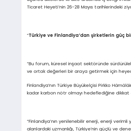
Ticaret Heyeti’nin 26-28 Mayıs tarihlerindeki zi
“
Türkiye ve Finlandiya
’
dan şirketlerin güç bi
“Bu forum, küresel inşaat sektöründe sürdürüle
ve ortak değerleri bir araya getirmek için heyec
Finlandiya’nın Türkiye Büyükelçisi Pirkko Hämälä
kadar karbon nötr olmayı hedeflediğine dikkat ç
“Finlandiya’nın yenilenebilir enerji, enerji verimli
alanlardaki uzmanlığı, Türkiye’nin güçlü ve deney