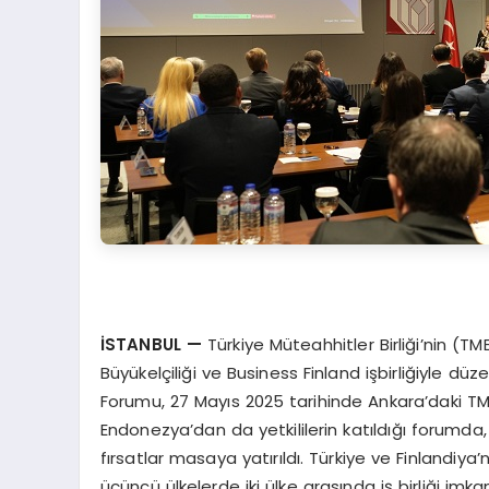
İSTANBUL
—
Türkiye Müteahhitler Birliği’nin (T
Büyükelçiliği ve Business Finland işbirliğiyle dü
Forumu, 27 Mayıs 2025 tarihinde Ankara’daki TM
Endonezya’dan da yetkililerin katıldığı forumda, k
fırsatlar masaya yatırıldı. Türkiye ve Finlandiya’n
üçüncü ülkelerde iki ülke arasında iş birliği im