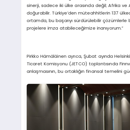
sinerji, sadece iki ülke arasında değil; Afrika 
doğurabilir. Türkiye’den müteahhitlerin 137 ülked
ortamda, bu başarıyı sürdürülebilir çözümlerle 
projelere imza atabileceğimize inanıyorum.”
Pirkko Hämäläinen ayrıca, Şubat ayında Helsin
Ticaret Komisyonu (JETCO) toplantısında Finn
anlaşmasının, bu ortaklığın finansal temelini güç