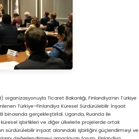
MB) organizasyonuyla Ticaret Bakanlığı, Finlandiya’nın Türkiye
zenlenen Türkiye–Finlandiya Küresel Sürdürülebilir İnşaat
B binasında gerçekleştirildi. Uganda, Ruanda ile
üresel işbirlikleri ve diğer ülkelerle projelerde ortak
ın sürdürülebilir inşaat alanındaki işbirliğini güçlendirmeyi ve
kanlarını değerlendirmeyi amaçlayan forum, Finlandiya