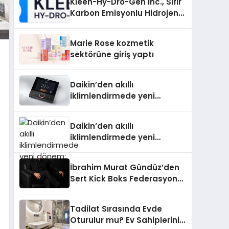
Kleen-Hy-Dro-Gen Inc., Sıfır
Karbon Emisyonlu Hidrojen
Isıtma Teknolojisinde ISO ve
TSSA Düzenleyici Onaylarını
Marie Rose kozmetik
Aldı
sektörüne giriş yaptı
Daikin’den akıllı
iklimlendirmede yeni
dönem: Madoka Plus
Türkiye’de
Daikin’den akıllı
iklimlendirmede yeni
dönem: Madoka Plus
Türkiye’de
İbrahim Murat Gündüz’den
Sert Kick Boks Federasyonu
Eleştirisi
Tadilat Sırasında Evde
Oturulur mu? Ev Sahiplerinin