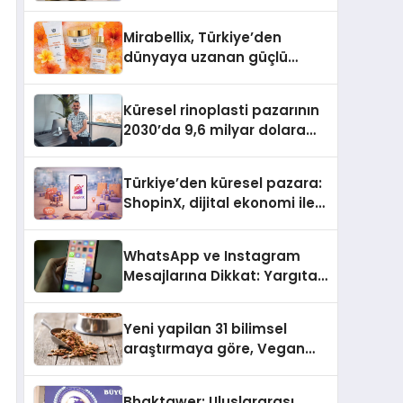
Bilmesi Gerekenler
Mirabellix, Türkiye’den
dünyaya uzanan güçlü
büyümesini sürdürüyor
Küresel rinoplasti pazarının
2030’da 9,6 milyar dolara
ulaşması bekleniyor
Türkiye’den küresel pazara:
ShopinX, dijital ekonomi ile
gerçek dünya alışverişini bir
araya getirmeyi hedefliyor
WhatsApp ve Instagram
Mesajlarına Dikkat: Yargıtay
Açıkladı, Hangi Sözler ‘Cinsel
Taciz’ Sayılıyor?
Yeni yapilan 31 bilimsel
araştırmaya göre, Vegan
Köpek Maması ve Vegan
Kedi Mamasının İyi
Bhaktawer: Uluslararası