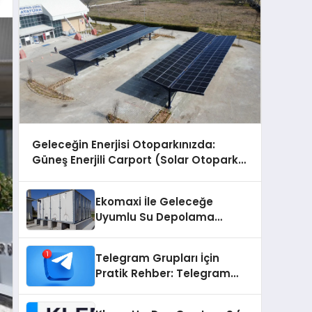
Geleceğin Enerjisi Otoparkınızda:
Güneş Enerjili Carport (Solar Otopark)
Nedir?
Ekomaxi İle Geleceğe
Uyumlu Su Depolama
Sistemleri
Telegram Grupları İçin
Pratik Rehber: Telegram
Grup Dizinleri Kullanıcılara
Ne Sağlar?