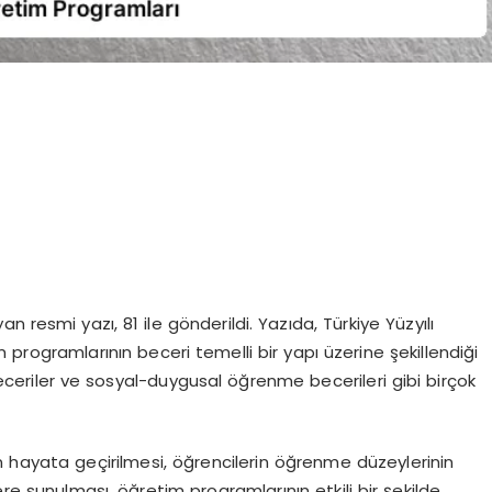
yan resmi yazı, 81 ile gönderildi. Yazıda, Türkiye Yüzyılı
rogramlarının beceri temelli bir yapı üzerine şekillendiği
 beceriler ve sosyal-duygusal öğrenme becerileri gibi birçok
hayata geçirilmesi, öğrencilerin öğrenme düzeylerinin
ere sunulması, öğretim programlarının etkili bir şekilde