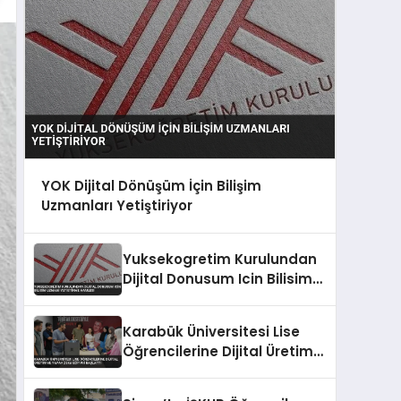
YOK Dijital Dönüşüm İçin Bilişim
Uzmanları Yetiştiriyor
Yuksekogretim Kurulundan
Dijital Donusum Icin Bilisim
Uzmani Yetistirme Hamlesi
Karabük Üniversitesi Lise
Öğrencilerine Dijital Üretim
ve Yapay Zeka Eğitimi
Başlattı