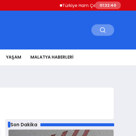
Türkiye Ham Çelik Üretimi Yüzde 8,1 Artışl
01:32:41
YAŞAM
MALATYA HABERLERI
Son Dakika