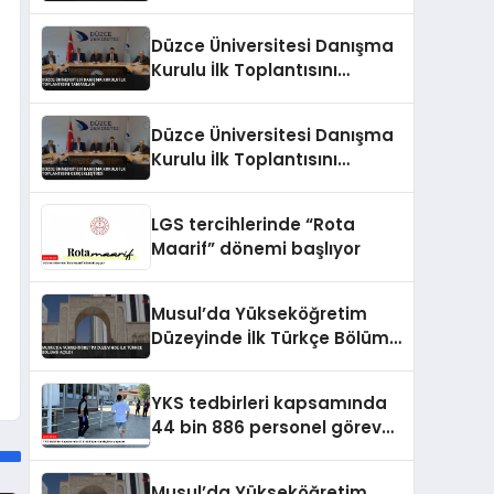
Gerçekleştirdi
Düzce Üniversitesi Danışma
Kurulu İlk Toplantısını
Tamamladı
Düzce Üniversitesi Danışma
Kurulu İlk Toplantısını
Gerçekleştirdi
LGS tercihlerinde “Rota
Maarif” dönemi başlıyor
Musul’da Yükseköğretim
Düzeyinde İlk Türkçe Bölümü
Açıldı
YKS tedbirleri kapsamında
44 bin 886 personel görev
yapacak
Musul’da Yükseköğretim