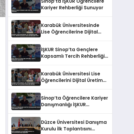
Sinop’ta İŞKUR Öğrencilere
Kariyer Rehberliği Sunuyor
Karabük Üniversitesinde
Lise Öğrencilerine Dijital
Üretim ve Yapay Zeka
Eğitimi Veriliyor
İŞKUR Sinop’ta Gençlere
Kapsamlı Tercih Rehberliği
Sunuyor
Karabük Üniversitesi Lise
Öğrencilerini Dijital Üretim
ve Yapay Zeka ile
Buluşturuyor
Sinop’ta Öğrencilere Kariyer
Danışmanlığı İŞKUR
Tarafından Verildi
Düzce Üniversitesi Danışma
Kurulu İlk Toplantısını