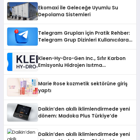
Ekomaxi İle Geleceğe Uyumlu Su
Depolama Sistemleri
Telegram Grupları İçin Pratik Rehber:
Telegram Grup Dizinleri Kullanıcılara
Ne Sağlar?
Kleen-Hy-Dro-Gen Inc., Sıfır Karbon
Emisyonlu Hidrojen Isıtma
Teknolojisinde ISO ve TSSA
Düzenleyici Onaylarını Aldı
Marie Rose kozmetik sektörüne giriş
yaptı
Daikin’den akıllı iklimlendirmede yeni
dönem: Madoka Plus Türkiye’de
Daikin’den akıllı iklimlendirmede yeni