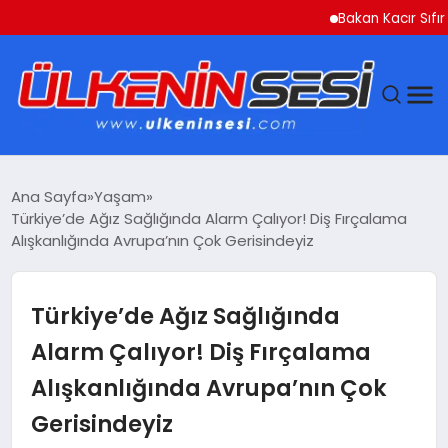
Bakan Kacır Sıfır Atık 
DÜNYA
Ana Sayfa
Yaşam
Türkiye’de Ağız Sağlığında Alarm Çalıyor! Diş Fırçalama
EKONOMI
Alışkanlığında Avrupa’nın Çok Gerisindeyiz
GÜNDEM
Türkiye’de Ağız Sağlığında
MAGAZIN
Alarm Çalıyor! Diş Fırçalama
Alışkanlığında Avrupa’nın Çok
SAĞLIK
Gerisindeyiz
SIYASET