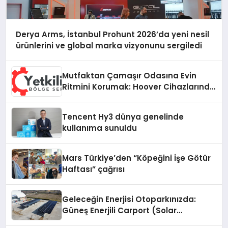
Derya Arms, İstanbul Prohunt 2026’da yeni nesil
ürünlerini ve global marka vizyonunu sergiledi
Mutfaktan Çamaşır Odasına Evin
Ritmini Korumak: Hoover Cihazlarında
Dürüst Teknik Destek Deneyimi
Tencent Hy3 dünya genelinde
kullanıma sunuldu
Mars Türkiye’den “Köpeğini İşe Götür
Haftası” çağrısı
Geleceğin Enerjisi Otoparkınızda:
Güneş Enerjili Carport (Solar
Otopark) Nedir?