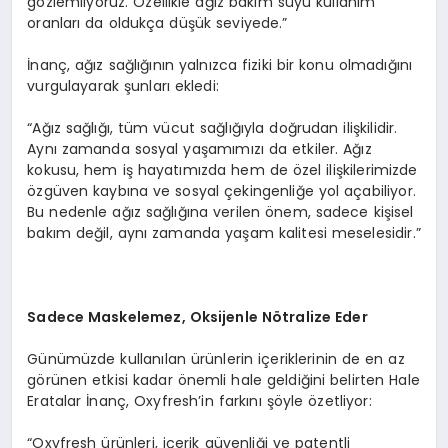
gözlemliyoruz. Özellikle ağız bakım suyu kullanım
oranları da oldukça düşük seviyede.”
İnanç, ağız sağlığının yalnızca fiziki bir konu olmadığını
vurgulayarak şunları ekledi:
“Ağız sağlığı, tüm vücut sağlığıyla doğrudan ilişkilidir.
Aynı zamanda sosyal yaşamımızı da etkiler. Ağız
kokusu, hem iş hayatımızda hem de özel ilişkilerimizde
özgüven kaybına ve sosyal çekingenliğe yol açabiliyor.
Bu nedenle ağız sağlığına verilen önem, sadece kişisel
bakım değil, aynı zamanda yaşam kalitesi meselesidir.”
Sadece Maskelemez, Oksijenle N
ö
tralize Eder
Günümüzde kullanılan ürünlerin içeriklerinin de en az
görünen etkisi kadar önemli hale geldiğini belirten Hale
Eratalar İnanç, Oxyfresh’in farkını şöyle özetliyor:
“Oxyfresh ürünleri, içerik güvenliği ve patentli