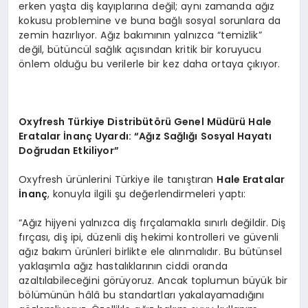
erken yaşta diş kayıplarına değil; aynı zamanda ağız
kokusu problemine ve buna bağlı sosyal sorunlara da
zemin hazırlıyor. Ağız bakımının yalnızca “temizlik”
değil, bütüncül sağlık açısından kritik bir koruyucu
önlem olduğu bu verilerle bir kez daha ortaya çıkıyor.
Oxyfresh T
ürkiye Distribüt
ö
rü Genel Müdürü Hale
Eratalar İnanç Uyardı:
“
Ağız Sağlığı Sosyal Hayatı
Doğrudan Etkiliyor”
Oxyfresh ürünlerini Türkiye ile tanıştıran
Hale Eratalar
İnanç
, konuyla ilgili şu değerlendirmeleri yaptı:
“Ağız hijyeni yalnızca diş fırçalamakla sınırlı değildir. Diş
fırçası, diş ipi, düzenli diş hekimi kontrolleri ve güvenli
ağız bakım ürünleri birlikte ele alınmalıdır. Bu bütünsel
yaklaşımla ağız hastalıklarının ciddi oranda
azaltılabileceğini görüyoruz. Ancak toplumun büyük bir
bölümünün hâlâ bu standartları yakalayamadığını