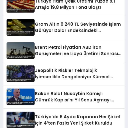
Türkiye Ham Çelik Üretimi Yüzde 8,1
Artışla 19,8 Milyon Tona Ulaştı
Gram Altın 6.240 TL Seviyesinde İşlem
Görüyor Dolar Endeksindeki
Dalgalanmalar Etkili Oluyor
Brent Petrol Fiyatları ABD İran
Görüşmeleri ve Libya Üretimi Sonrası
Yüzde 5 Geriledi
Jeopolitik Riskler Teknolojik
İyimserlikle Dengeleniyor Küresel
Piyasalarda
Bakan Bolat Nusaybin Kamışlı
Gümrük Kapısı’nı Yıl Sonu Açmayı
Hedefliyor
Türkiye’de 6 Ayda Kapanan Her Şirket
İçin 4’ten Fazla Yeni Şirket Kuruldu