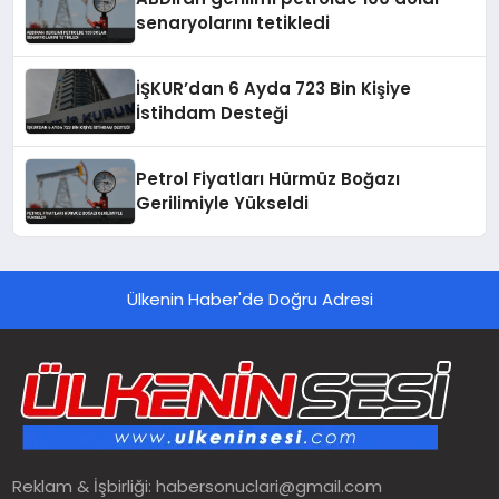
senaryolarını tetikledi
İŞKUR’dan 6 Ayda 723 Bin Kişiye
İstihdam Desteği
Petrol Fiyatları Hürmüz Boğazı
Gerilimiyle Yükseldi
Ülkenin Haber'de Doğru Adresi
Reklam & İşbirliği:
habersonuclari@gmail.com