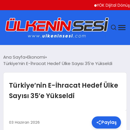
YÖK Dijital Dönüşüm İçin
DÜNYA
Ana Sayfa
Ekonomi
Türkiye’nin E-İhracat Hedef Ülke Sayısı 35’e Yükseldi
EKONOMI
GÜNDEM
Türkiye’nin E-İhracat Hedef Ülke
Sayısı 35’e Yükseldi
MAGAZIN
SAĞLIK
Paylaş
03 Haziran 2026
SIYASET