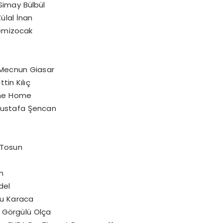
Simay Bülbül
Zülal İnan
Temizocak
– Mecnun Giasar
tin Kılıç
line Home
 Mustafa Şencan
 Tosun
n
del
gu Karaca
 Görgülü Olça