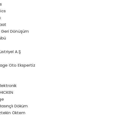
s
ics
x
şaat
l Geri Dönüşüm
lübü
striyel A.Ş
rage Oto Ekspertiz
lektronik
CHICKEN
ge
Basınçlı Döküm
Öztekin Öktem