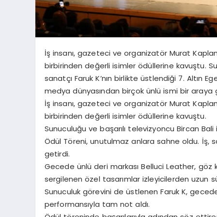
İş insanı, gazeteci ve organizatör Murat Kaplan’
birbirinden değerli isimler ödüllerine kavuştu. S
sanatçı Faruk K’nın birlikte üstlendiği 7. Altın 
medya dünyasından birçok ünlü ismi bir araya g
İş insanı, gazeteci ve organizatör Murat Kaplan’
birbirinden değerli isimler ödüllerine kavuştu.
Sunuculuğu ve başarılı televizyoncu Bircan Bali il
Ödül Töreni, unutulmaz anlara sahne oldu. İş, 
getirdi.
Gecede ünlü deri markası Belluci Leather, göz 
sergilenen özel tasarımlar izleyicilerden uzun sür
Sunuculuk görevini de üstlenen Faruk K, gecede s
performansıyla tam not aldı.
Ödül töreninde başarılarıyla adından söz ett