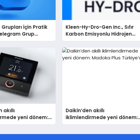
Grupları İçin Pratik
Kleen-Hy-Dro-Gen Inc., Sıfır
Telegram Grup
Karbon Emisyonlu Hidrojen
Kullanıcılara Ne
Isıtma Teknolojisinde ISO ve
TSSA Düzenleyici Onaylarını
Aldı
 akıllı
Daikin’den akıllı
dirmede yeni dönem:
iklimlendirmede yeni dönem:
lus Türkiye’de
Madoka Plus Türkiye’de