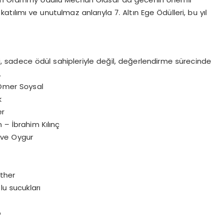
ü katılımı ve unutulmaz anlarıyla 7. Altın Ege Ödülleri, bu yıl
eri, sadece ödül sahipleriyle değil, değerlendirme sürecinde
.
Ömer Soysal
k
er
– İbrahim Kılınç
rve Oygur
ather
u sucukları
p