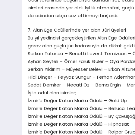
isimleri arasında yer aldı. Işıltılı atmosferi, güçl
da adından sıkça söz ettirmeyi başardı.
7. Altın Ege Ödülleri’nde yer alan Jüri üyeleri
Bu yıl yedincisi gerçekleştirilen Altın Ege Ödüll
görev alan güçlü jüri kadrosuyla da dikkat çekti
Serkan Tütüncü – Benotti Levent Temizcan – 
Ayhan Seyfeli – Ömer Faruk Güler – Oya Parda
Serkan Yıldırım – Müyesser Belevi – Erkan Altun
Hilal Dinçer – Feyyaz Sungur – Ferhan Ademhan 
Sedat Demirer – Necati Öz – Berna Ergin – Me
İşte ödül alan isimler;
İzmir’e Değer Katan Marka Ödülü – Gold Up
İzmir’e Değer Katan Marka Ödülü – Bellucci Le
İzmir’e Değer Katan Marka Ödülü – By Çavuşoğl
İzmir’e Değer Katan Marka Ödülü – Hipnosat
İzmir’e Değer Katan Marka Ödülü – Rolpar Gru