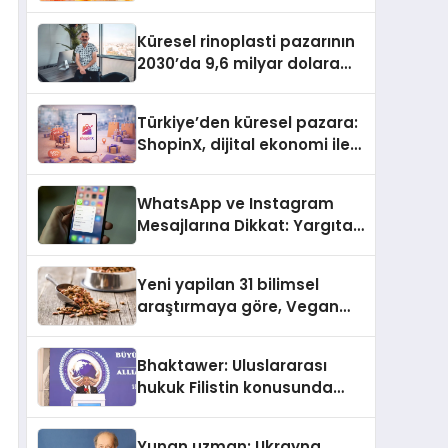
büyümesini sürdürüyor
Küresel rinoplasti pazarının
2030’da 9,6 milyar dolara
ulaşması bekleniyor
Türkiye’den küresel pazara:
ShopinX, dijital ekonomi ile
gerçek dünya alışverişini bir
araya getirmeyi hedefliyor
WhatsApp ve Instagram
Mesajlarına Dikkat: Yargıtay
Açıkladı, Hangi Sözler ‘Cinsel
Taciz’ Sayılıyor?
Yeni yapilan 31 bilimsel
araştırmaya göre, Vegan
Köpek Maması ve Vegan
Kedi Mamasının İyi
Bhaktawer: Uluslararası
Sindirildiğini Ortaya Koydu
hukuk Filistin konusunda
çifte standart uyguluyor
Yunan uzman: Ukrayna