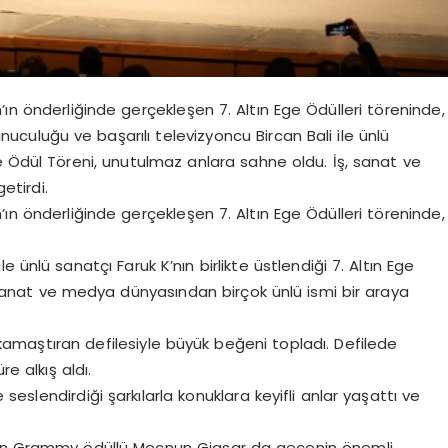
ın önderliğinde gerçekleşen 7. Altın Ege Ödülleri töreninde,
unuculuğu ve başarılı televizyoncu Bircan Bali ile ünlü
Ege Ödül Töreni, unutulmaz anlara sahne oldu. İş, sanat ve
etirdi.
ın önderliğinde gerçekleşen 7. Altın Ege Ödülleri töreninde,
e ünlü sanatçı Faruk K’nın birlikte üstlendiği 7. Altın Ege
sanat ve medya dünyasından birçok ünlü ismi bir araya
kamaştıran defilesiyle büyük beğeni topladı. Defilede
e alkış aldı.
eslendirdiği şarkılarla konuklara keyifli anlar yaşattı ve
iren Grammy ödüllü Mecnun Giasar da gecenin önemli