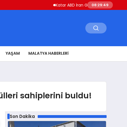
Katar ABD İran Gerilimini Düşürmek İçin Çaba
08:29:50
YAŞAM
MALATYA HABERLERI
ülleri sahiplerini buldu!
Son Dakika