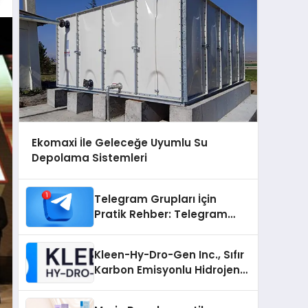
Ekomaxi İle Geleceğe Uyumlu Su
Depolama Sistemleri
Telegram Grupları İçin
Pratik Rehber: Telegram
Grup Dizinleri Kullanıcılara
Ne Sağlar?
Kleen-Hy-Dro-Gen Inc., Sıfır
Karbon Emisyonlu Hidrojen
Isıtma Teknolojisinde ISO ve
TSSA Düzenleyici Onaylarını