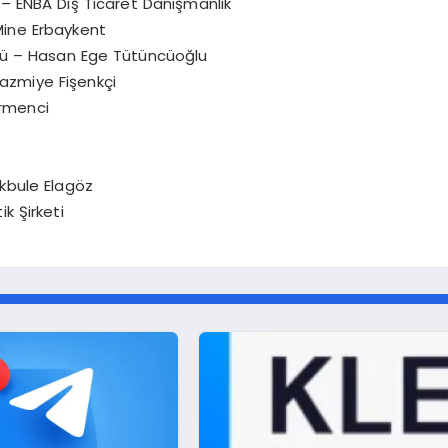
ti – ENBA Dış Ticaret Danışmanlık
 Mine Erbaykent
dülü – Hasan Ege Tütüncüoğlu
Nazmiye Fişenkçi
irmenci
kbule Elagöz
ik Şirketi