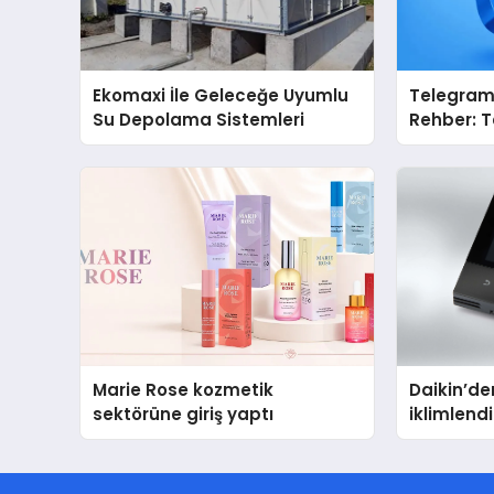
Ekomaxi İle Geleceğe Uyumlu
Telegram 
Su Depolama Sistemleri
Rehber: 
Dizinleri 
Sağlar?
Marie Rose kozmetik
Daikin’den
sektörüne giriş yaptı
iklimlen
Madoka P