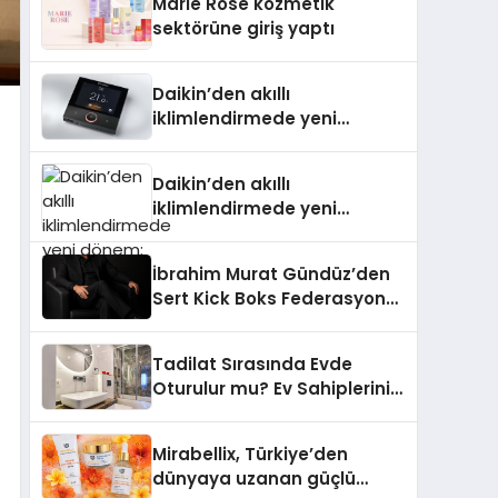
Marie Rose kozmetik
Aldı
sektörüne giriş yaptı
Daikin’den akıllı
iklimlendirmede yeni
dönem: Madoka Plus
Türkiye’de
Daikin’den akıllı
iklimlendirmede yeni
dönem: Madoka Plus
Türkiye’de
İbrahim Murat Gündüz’den
Sert Kick Boks Federasyonu
Eleştirisi
Tadilat Sırasında Evde
Oturulur mu? Ev Sahiplerinin
Bilmesi Gerekenler
Mirabellix, Türkiye’den
dünyaya uzanan güçlü