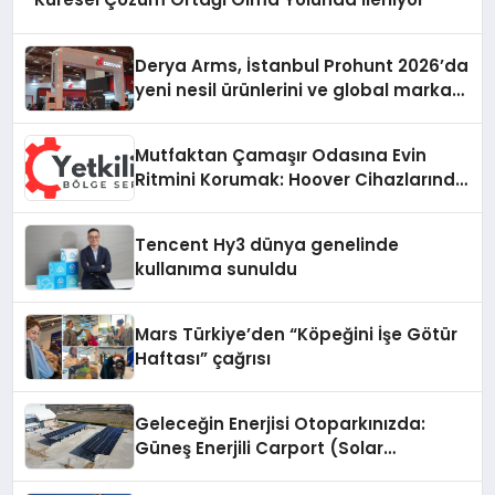
Derya Arms, İstanbul Prohunt 2026’da
yeni nesil ürünlerini ve global marka
vizyonunu sergiledi
Mutfaktan Çamaşır Odasına Evin
Ritmini Korumak: Hoover Cihazlarında
Dürüst Teknik Destek Deneyimi
Tencent Hy3 dünya genelinde
kullanıma sunuldu
Mars Türkiye’den “Köpeğini İşe Götür
Haftası” çağrısı
Geleceğin Enerjisi Otoparkınızda:
Güneş Enerjili Carport (Solar
Otopark) Nedir?