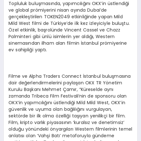
Topluluk buluşmasında, yapımcılığını OKX’in üstlendiği
ve global prömiyerini nisan ayında Dubai’de
gerçekleştirilen TOKEN2049 etkinliğinde yapan Mild
Mild West filmi de Türkiye’de ilk kez izleyiciyle buluştu.
Özel etkinlik, başrolünde Vincent Cassel ve Chazz
Palminteri gibi ünlü isimlerin yer aldığı, Western
sinemasından ilham alan filmin İstanbul prömiyerine
ev sahipliği yaptı.
Filme ve Alpha Traders Connect İstanbul buluşmasına
dair değerlendirmelerini paylaşan OKX TR Yönetim
Kurulu Başkanı Mehmet Çamır, “Küreselde aynı
zamanda Tribeca Film Festivali’nin de sponsoru olan
OKX’in yapımcılığını üstlendiği Mild Mild West, OKX’in
güvenlik ve uyuma olan bağlılığını vurgulayan,
sektörde bir ilk olma özelliği taşıyan yenilikçi bir film.
Film, kripto varlık piyasasının ‘kuralsız ve denetimsiz’
olduğu yönündeki önyargıları Western filmlerinin temel
anlatısı olan ‘Vahşi Batı’ metaforuyla gündeme