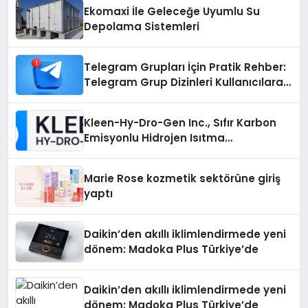
Ekomaxi İle Geleceğe Uyumlu Su
Depolama Sistemleri
Telegram Grupları İçin Pratik Rehber:
Telegram Grup Dizinleri Kullanıcılara
Ne Sağlar?
Kleen-Hy-Dro-Gen Inc., Sıfır Karbon
Emisyonlu Hidrojen Isıtma
Teknolojisinde ISO ve TSSA
Düzenleyici Onaylarını Aldı
Marie Rose kozmetik sektörüne giriş
yaptı
Daikin’den akıllı iklimlendirmede yeni
dönem: Madoka Plus Türkiye’de
Daikin’den akıllı iklimlendirmede yeni
dönem: Madoka Plus Türkiye’de