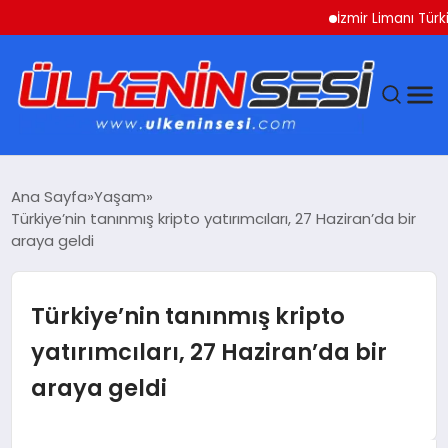
İzmir Limanı Türkiye Var
DÜNYA
Ana Sayfa
Yaşam
Türkiye’nin tanınmış kripto yatırımcıları, 27 Haziran’da bir
EKONOMI
araya geldi
GÜNDEM
Türkiye’nin tanınmış kripto
MAGAZIN
yatırımcıları, 27 Haziran’da bir
araya geldi
SAĞLIK
SIYASET