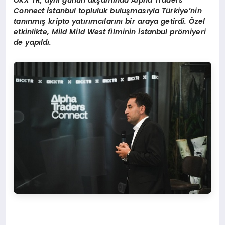
OKX TR, aynı günün akşamı
nda Alpha Traders
Connect
İstanbul topluluk buluş
mas
ıyla Türkiye
’
nin
tanınmış kripto yatırımcılarını bir araya getirdi. Özel
etkinlikte, Mild Mild West filminin İstanbul pr
ö
miyeri
de yapıldı.