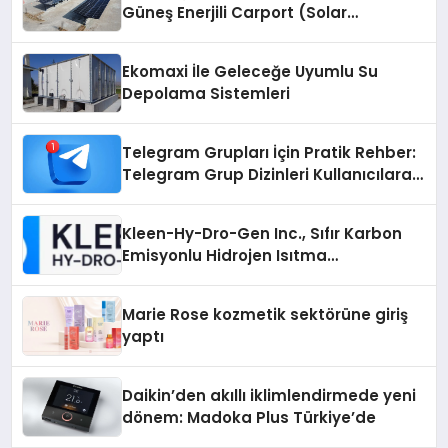
Güneş Enerjili Carport (Solar
Otopark) Nedir?
Ekomaxi İle Geleceğe Uyumlu Su
Depolama Sistemleri
Telegram Grupları İçin Pratik Rehber:
Telegram Grup Dizinleri Kullanıcılara
Ne Sağlar?
Kleen-Hy-Dro-Gen Inc., Sıfır Karbon
Emisyonlu Hidrojen Isıtma
Teknolojisinde ISO ve TSSA
Düzenleyici Onaylarını Aldı
Marie Rose kozmetik sektörüne giriş
yaptı
Daikin’den akıllı iklimlendirmede yeni
dönem: Madoka Plus Türkiye’de