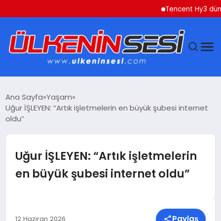
Tencent Hy3 dünya genel
DÜNYA
Ana Sayfa
Yaşam
Uğur İŞLEYEN: “Artık işletmelerin en büyük şubesi internet
EKONOMI
oldu”
GÜNDEM
Uğur İŞLEYEN: “Artık işletmelerin
MAGAZIN
en büyük şubesi internet oldu”
SAĞLIK
SIYASET
Paylaş
12 Haziran 2026