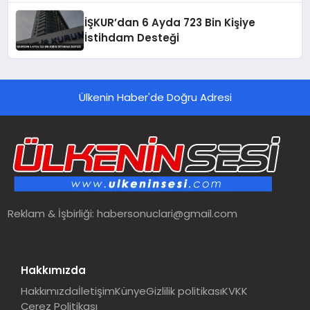
İŞKUR’dan 6 Ayda 723 Bin Kişiye
İstihdam Desteği
Ülkenin Haber'de Doğru Adresi
Reklam & İşbirliği:
habersonuclari@gmail.com
Hakkımızda
Hakkımızda
İletişim
Künye
Gizlilik politikası
KVKK
Çerez Politikası