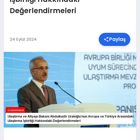
Değerlendirmeleri
SPOR
TEKNOLOJI
Paylaş
24 Eylül 2024
YAŞAM
MALATYA HABERLERI