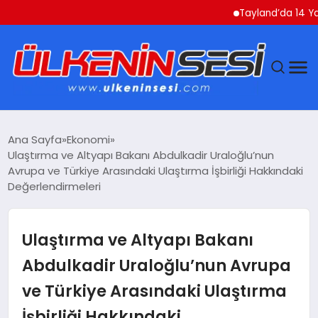
Tayland’da 14 Yaşında
DÜNYA
Ana Sayfa
Ekonomi
Ulaştırma ve Altyapı Bakanı Abdulkadir Uraloğlu’nun
EKONOMI
Avrupa ve Türkiye Arasındaki Ulaştırma İşbirliği Hakkındaki
Değerlendirmeleri
GÜNDEM
Ulaştırma ve Altyapı Bakanı
MAGAZIN
Abdulkadir Uraloğlu’nun Avrupa
SAĞLIK
ve Türkiye Arasındaki Ulaştırma
SIYASET
İşbirliği Hakkındaki