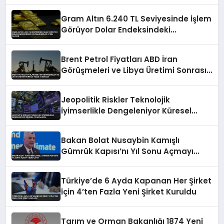
Gram Altın 6.240 TL Seviyesinde İşlem
Görüyor Dolar Endeksindeki
Dalgalanmalar Etkili Oluyor
Brent Petrol Fiyatları ABD İran
Görüşmeleri ve Libya Üretimi Sonrası
Yüzde 5 Geriledi
Jeopolitik Riskler Teknolojik
İyimserlikle Dengeleniyor Küresel
Piyasalarda
Bakan Bolat Nusaybin Kamışlı
Gümrük Kapısı’nı Yıl Sonu Açmayı
Hedefliyor
Türkiye’de 6 Ayda Kapanan Her Şirket
İçin 4’ten Fazla Yeni Şirket Kuruldu
Tarım ve Orman Bakanlığı 1874 Yeni