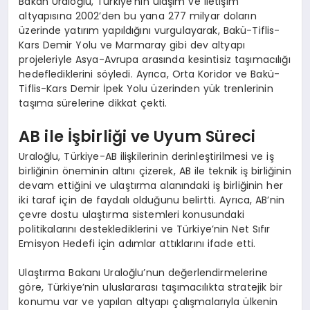
Bakan Uraloğlu, Türkiye’nin ulaşım ve iletişim
altyapısına 2002’den bu yana 277 milyar doların
üzerinde yatırım yapıldığını vurgulayarak, Bakü-Tiflis-
Kars Demir Yolu ve Marmaray gibi dev altyapı
projeleriyle Asya-Avrupa arasında kesintisiz taşımacılığı
hedeflediklerini söyledi. Ayrıca, Orta Koridor ve Bakü-
Tiflis-Kars Demir İpek Yolu üzerinden yük trenlerinin
taşıma sürelerine dikkat çekti.
AB ile İşbirliği ve Uyum Süreci
Uraloğlu, Türkiye-AB ilişkilerinin derinleştirilmesi ve iş
birliğinin öneminin altını çizerek, AB ile teknik iş birliğinin
devam ettiğini ve ulaştırma alanındaki iş birliğinin her
iki taraf için de faydalı olduğunu belirtti. Ayrıca, AB’nin
çevre dostu ulaştırma sistemleri konusundaki
politikalarını desteklediklerini ve Türkiye’nin Net Sıfır
Emisyon Hedefi için adımlar attıklarını ifade etti.
Ulaştırma Bakanı Uraloğlu’nun değerlendirmelerine
göre, Türkiye’nin uluslararası taşımacılıkta stratejik bir
konumu var ve yapılan altyapı çalışmalarıyla ülkenin