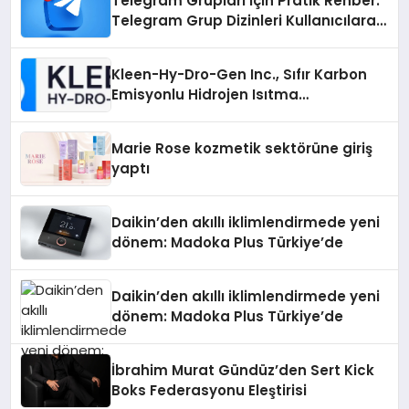
Telegram Grupları İçin Pratik Rehber:
Telegram Grup Dizinleri Kullanıcılara
Ne Sağlar?
Kleen-Hy-Dro-Gen Inc., Sıfır Karbon
Emisyonlu Hidrojen Isıtma
Teknolojisinde ISO ve TSSA
Düzenleyici Onaylarını Aldı
Marie Rose kozmetik sektörüne giriş
yaptı
Daikin’den akıllı iklimlendirmede yeni
dönem: Madoka Plus Türkiye’de
Daikin’den akıllı iklimlendirmede yeni
dönem: Madoka Plus Türkiye’de
İbrahim Murat Gündüz’den Sert Kick
Boks Federasyonu Eleştirisi