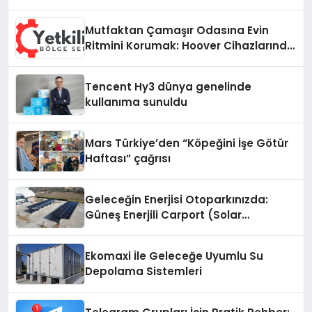
Mutfaktan Çamaşır Odasına Evin
Ritmini Korumak: Hoover Cihazlarında
Dürüst Teknik Destek Deneyimi
Tencent Hy3 dünya genelinde
kullanıma sunuldu
Mars Türkiye’den “Köpeğini İşe Götür
Haftası” çağrısı
Geleceğin Enerjisi Otoparkınızda:
Güneş Enerjili Carport (Solar
Otopark) Nedir?
Ekomaxi İle Geleceğe Uyumlu Su
Depolama Sistemleri