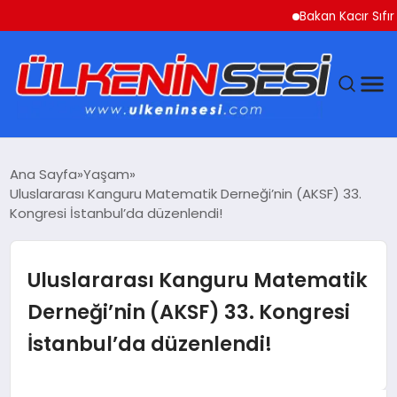
Bakan Kacır Sıfır Atık Pr
DÜNYA
Ana Sayfa
Yaşam
Uluslararası Kanguru Matematik Derneği’nin (AKSF) 33.
EKONOMI
Kongresi İstanbul’da düzenlendi!
GÜNDEM
Uluslararası Kanguru Matematik
MAGAZIN
Derneği’nin (AKSF) 33. Kongresi
İstanbul’da düzenlendi!
SAĞLIK
SIYASET