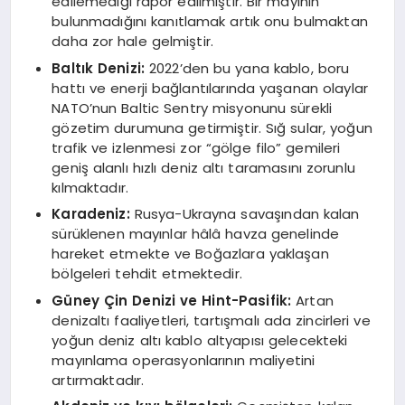
edilemediği rapor edilmiştir. Bir mayının
bulunmadığını kanıtlamak artık onu bulmaktan
daha zor hale gelmiştir.
Baltık Denizi:
2022’den bu yana kablo, boru
hattı ve enerji bağlantılarında yaşanan olaylar
NATO’nun Baltic Sentry misyonunu sürekli
gözetim durumuna getirmiştir. Sığ sular, yoğun
trafik ve izlenmesi zor “gölge filo” gemileri
geniş alanlı hızlı deniz altı taramasını zorunlu
kılmaktadır.
Karadeniz:
Rusya-Ukrayna savaşından kalan
sürüklenen mayınlar hâlâ havza genelinde
hareket etmekte ve Boğazlara yaklaşan
bölgeleri tehdit etmektedir.
Güney Çin Denizi ve Hint-Pasifik:
Artan
denizaltı faaliyetleri, tartışmalı ada zincirleri ve
yoğun deniz altı kablo altyapısı gelecekteki
mayınlama operasyonlarının maliyetini
artırmaktadır.