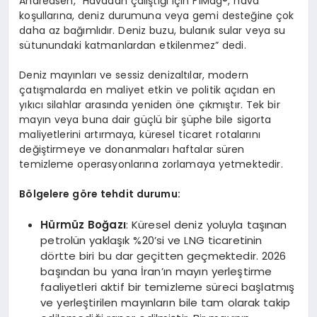
Andreasen, “Havadan çalıştığı için F1Mag®, hava
koşullarına, deniz durumuna veya gemi desteğine çok
daha az bağımlıdır. Deniz buzu, bulanık sular veya su
sütunundaki katmanlardan etkilenmez” dedi.
Deniz mayınları ve sessiz denizaltılar, modern
çatışmalarda en maliyet etkin ve politik açıdan en
yıkıcı silahlar arasında yeniden öne çıkmıştır. Tek bir
mayın veya buna dair güçlü bir şüphe bile sigorta
maliyetlerini artırmaya, küresel ticaret rotalarını
değiştirmeye ve donanmaları haftalar süren
temizleme operasyonlarına zorlamaya yetmektedir.
B
ö
lgelere g
ö
re tehdit durumu:
Hürmüz Boğazı
: Küresel deniz yoluyla taşınan
petrolün yaklaşık %20’si ve LNG ticaretinin
dörtte biri bu dar geçitten geçmektedir. 2026
başından bu yana İran’ın mayın yerleştirme
faaliyetleri aktif bir temizleme süreci başlatmış
ve yerleştirilen mayınların bile tam olarak takip