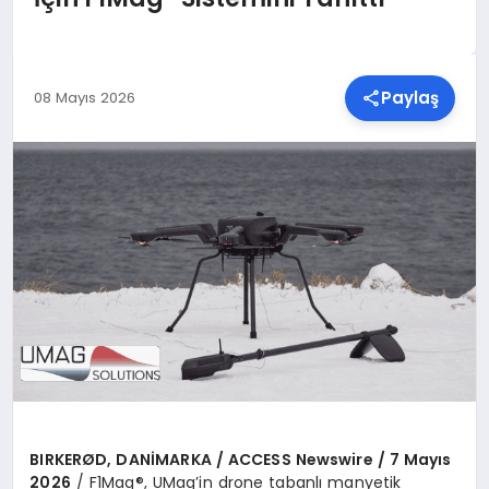
SPOR
Paylaş
08 Mayıs 2026
TEKNOLOJI
YAŞAM
MALATYA HABERLERI
BIRKER
ØD, DANİ
MARKA / ACCESS Newswire / 7 May
ıs
2026
/ F1Mag®, UMag’in drone tabanlı manyetik