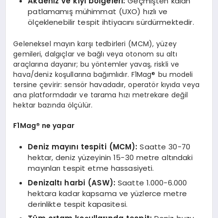
Akdeniz ve kıyı b
ö
lgeleri:
Geçmişten kalan
patlamamış mühimmat (UXO) hızlı ve
ölçeklenebilir tespit ihtiyacını sürdürmektedir.
Geleneksel mayın karşı tedbirleri (MCM), yüzey
gemileri, dalgıçlar ve bağlı veya otonom su altı
araçlarına dayanır; bu yöntemler yavaş, riskli ve
hava/deniz koşullarına bağımlıdır. F1Mag® bu modeli
tersine çevirir: sensör havadadır, operatör kıyıda veya
ana platformdadır ve tarama hızı metrekare değil
hektar bazında ölçülür.
F1Mag® ne yapar
Deniz mayını tespiti (MCM):
Saatte 30-70
hektar, deniz yüzeyinin 15-30 metre altındaki
mayınları tespit etme hassasiyeti.
Denizaltı harbi (ASW):
Saatte 1.000-6.000
hektara kadar kapsama ve yüzlerce metre
derinlikte tespit kapasitesi.