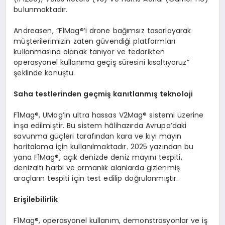
bulunmaktadır.
Andreasen, “F1Mag®’i drone bağımsız tasarlayarak
müşterilerimizin zaten güvendiği platformları
kullanmasına olanak tanıyor ve tedarikten
operasyonel kullanıma geçiş süresini kısaltıyoruz”
şeklinde konuştu.
Saha testlerinden geçmiş kanıtlanmış teknoloji
F1Mag®, UMag’in ultra hassas V2Mag® sistemi üzerine
inşa edilmiştir. Bu sistem hâlihazırda Avrupa’daki
savunma güçleri tarafından kara ve kıyı mayın
haritalama için kullanılmaktadır. 2025 yazından bu
yana F1Mag®, açık denizde deniz mayını tespiti,
denizaltı harbi ve ormanlık alanlarda gizlenmiş
araçların tespiti için test edilip doğrulanmıştır.
Eri
şilebilirlik
F1Mag®, operasyonel kullanım, demonstrasyonlar ve iş