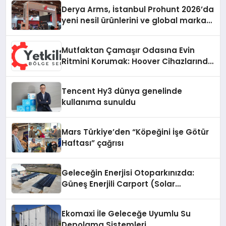
Derya Arms, İstanbul Prohunt 2026’da
yeni nesil ürünlerini ve global marka
vizyonunu sergiledi
Mutfaktan Çamaşır Odasına Evin
Ritmini Korumak: Hoover Cihazlarında
Dürüst Teknik Destek Deneyimi
Tencent Hy3 dünya genelinde
kullanıma sunuldu
Mars Türkiye’den “Köpeğini İşe Götür
Haftası” çağrısı
Geleceğin Enerjisi Otoparkınızda:
Güneş Enerjili Carport (Solar
Otopark) Nedir?
Ekomaxi İle Geleceğe Uyumlu Su
Depolama Sistemleri