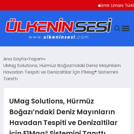
İzmir Limanı Türkiye Va
DÜNYA
Ana Sayfa
Yaşam
UMag Solutions, Hürmüz Boğazı’ndaki Deniz Mayınların
EKONOMI
Havadan Tespiti ve Denizaltilar İçin F1Mag® Sistemini
Tanıttı
GÜNDEM
UMag Solutions, Hürmüz
MAGAZIN
Boğazı’ndaki Deniz Mayınların
SAĞLIK
Havadan Tespiti ve Denizaltilar
SIYASET
İçin F1Mag® Sistemini Tanıttı