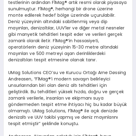
testlerinin ardından F1Mag® artık resmi olarak piyasaya
sunulmuştur. F1Mag®, herhangi bir drone üzerine
monte edilerek hedef bölge üzerinde uçurulabilir.
Deniz yüzeyinin altındaki sabitlenmiş veya dip
mayınları, denizaltılar, UUV’ler ve diğer metal nesneler
gibi manyetik tehditleri tespit eder ve verileri gerçek
zamanlı olarak iletir. F1Mag®’in hassasiyeti,
operatörlerin deniz yüzeyinin 15-30 metre altındaki
mayınları ve 500 metreyi aşan derinliklerdeki
denizaltıları tespit etmesine olanak tanır.
UMag Solutions CEO’su ve Kurucu Ortağı Arne Døssing
Andreasen, “F1Mag®’i modern savaşın belirleyici
unsurlarından biri olan deniz altı tehditleri için
geliştirdik. Bu tehditleri yüksek hızda, doğru ve gerçek
zamanlı verilerle, insanları ve ekipmanı suya
göndermeden tespit etme ihtiyacı hiç bu kadar büyük
olmamıştı. UMag Solutions, F1Mag® ile açık denizde
denizaltı ve UUV takibi yapmış ve deniz mayınlarını
tespit etmiştir” şeklinde konuştu.