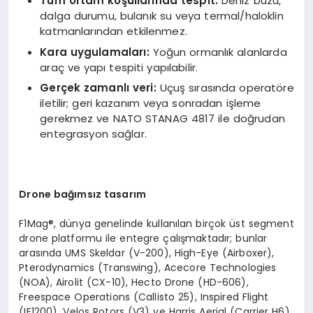
Tüm ortam koşullarında tespit:
Deniz buzu,
dalga durumu, bulanık su veya termal/haloklin
katmanlarından etkilenmez.
Kara uygulamaları:
Yoğun ormanlık alanlarda
araç ve yapı tespiti yapılabilir.
Ger
çek zamanlı
veri:
Uçuş sırasında operatöre
iletilir; geri kazanım veya sonradan işleme
gerekmez ve NATO STANAG 4817 ile doğrudan
entegrasyon sağlar.
Drone ba
ğımsız tasarım
F1Mag®, dünya genelinde kullanılan birçok üst segment
drone platformu ile entegre çalışmaktadır; bunlar
arasında UMS Skeldar (V-200), High-Eye (Airboxer),
Pterodynamics (Transwing), Acecore Technologies
(NOA), Airolit (CX-10), Hecto Drone (HD-606),
Freespace Operations (Callisto 25), Inspired Flight
(IF1200), Velos Rotors (V3) ve Harris Aerial (Carrier H6)