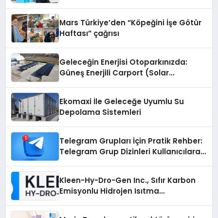
Mars Türkiye’den “Köpeğini İşe Götür
Haftası” çağrısı
Geleceğin Enerjisi Otoparkınızda:
Güneş Enerjili Carport (Solar
Otopark) Nedir?
Ekomaxi İle Geleceğe Uyumlu Su
Depolama Sistemleri
Telegram Grupları İçin Pratik Rehber:
Telegram Grup Dizinleri Kullanıcılara
Ne Sağlar?
Kleen-Hy-Dro-Gen Inc., Sıfır Karbon
Emisyonlu Hidrojen Isıtma
Teknolojisinde ISO ve TSSA
Düzenleyici Onaylarını Aldı