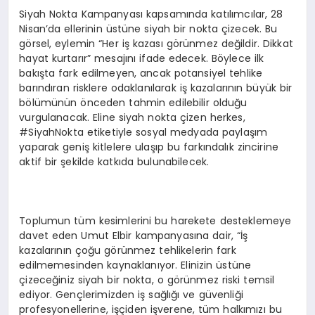
Siyah Nokta Kampanyası kapsamında katılımcılar, 28
Nisan’da ellerinin üstüne siyah bir nokta çizecek. Bu
görsel, eylemin “Her iş kazası görünmez değildir. Dikkat
hayat kurtarır” mesajını ifade edecek. Böylece ilk
bakışta fark edilmeyen, ancak potansiyel tehlike
barındıran risklere odaklanılarak iş kazalarının büyük bir
bölümünün önceden tahmin edilebilir olduğu
vurgulanacak. Eline siyah nokta çizen herkes,
#SiyahNokta etiketiyle sosyal medyada paylaşım
yaparak geniş kitlelere ulaşıp bu farkındalık zincirine
aktif bir şekilde katkıda bulunabilecek.
Toplumun tüm kesimlerini bu harekete desteklemeye
davet eden Umut Elbir kampanyasına dair, “İş
kazalarının çoğu görünmez tehlikelerin fark
edilmemesinden kaynaklanıyor. Elinizin üstüne
çizeceğiniz siyah bir nokta, o görünmez riski temsil
ediyor. Gençlerimizden iş sağlığı ve güvenliği
profesyonellerine, işçiden işverene, tüm halkımızı bu