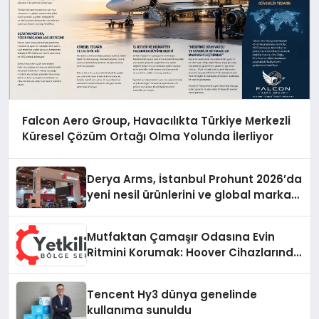
Falcon Aero Group, Havacılıkta Türkiye Merkezli
Küresel Çözüm Ortağı Olma Yolunda İlerliyor
Derya Arms, İstanbul Prohunt 2026’da
yeni nesil ürünlerini ve global marka
vizyonunu sergiledi
Mutfaktan Çamaşır Odasına Evin
Ritmini Korumak: Hoover Cihazlarında
Dürüst Teknik Destek Deneyimi
Tencent Hy3 dünya genelinde
kullanıma sunuldu