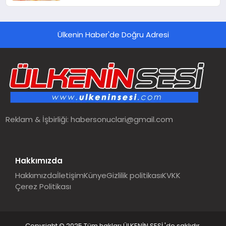
Ülkenin Haber'de Doğru Adresi
Reklam & İşbirliği:
habersonuclari@gmail.com
Hakkımızda
Hakkımızda
İletişim
Künye
Gizlilik politikası
KVKK
Çerez Politikası
Copyright © 2025 Tüm hakları ÜLKENİN SESİ 'de saklıdır.