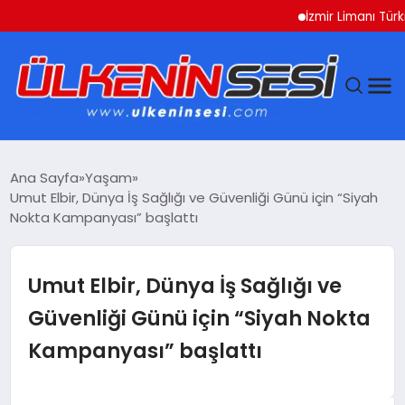
İzmir Limanı Türkiye V
DÜNYA
Ana Sayfa
Yaşam
Umut Elbir, Dünya İş Sağlığı ve Güvenliği Günü için “Siyah
EKONOMI
Nokta Kampanyası” başlattı
GÜNDEM
Umut Elbir, Dünya İş Sağlığı ve
MAGAZIN
Güvenliği Günü için “Siyah Nokta
Kampanyası” başlattı
SAĞLIK
SIYASET