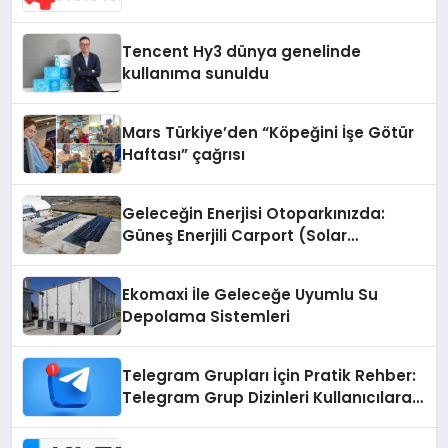
Dürüst Teknik Destek Deneyimi
Tencent Hy3 dünya genelinde
kullanıma sunuldu
Mars Türkiye’den “Köpeğini İşe Götür
Haftası” çağrısı
Geleceğin Enerjisi Otoparkınızda:
Güneş Enerjili Carport (Solar
Otopark) Nedir?
Ekomaxi İle Geleceğe Uyumlu Su
Depolama Sistemleri
Telegram Grupları İçin Pratik Rehber:
Telegram Grup Dizinleri Kullanıcılara
Ne Sağlar?