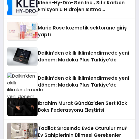
Kleen-Hy-Dro-Gen Inc., Sıfır Karbon
Emisyonlu Hidrojen Isıtma
Teknolojisinde ISO ve TSSA
Düzenleyici Onaylarını Aldı
Marie Rose kozmetik sektörüne giriş
yaptı
Daikin’den akıllı iklimlendirmede yeni
dönem: Madoka Plus Türkiye’de
Daikin’den akıllı iklimlendirmede yeni
dönem: Madoka Plus Türkiye’de
İbrahim Murat Gündüz’den Sert Kick
Boks Federasyonu Eleştirisi
Tadilat Sırasında Evde Oturulur mu?
Ev Sahiplerinin Bilmesi Gerekenler