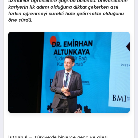
uzmanlar öğrencilere çağrıda bulundu.
Ü
niversitenin
kariyerin ilk adımı olduğuna dikkat ç
ekerken
as
ıl
farkın öğrenmeyi sürekli hale getirmekte olduğunu
ö
ne sürdü.
İstanbul
— Türkiye’de binlerce genç ve ailesi,