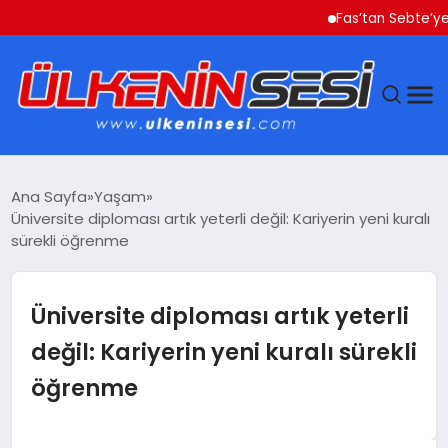
Fas’tan Sebte’ye Geçen Gö
DÜNYA
Ana Sayfa
Yaşam
Üniversite diploması artık yeterli değil: Kariyerin yeni kuralı
EKONOMI
sürekli öğrenme
GÜNDEM
Üniversite diploması artık yeterli
MAGAZIN
değil: Kariyerin yeni kuralı sürekli
öğrenme
SAĞLIK
SIYASET