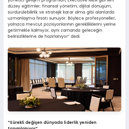
yönetici gelişim programları, Executive MBA gibi ileri
düzey eğitimler; finansal yönetim, dijital dönüşüm,
sürdürülebilirlik ve stratejik karar alma gibi alanlarda
uzmanlaşma fırsatı sunuyor. Böylece profesyoneller,
yalnızca mevcut pozisyonlarının gerekliliklerini yerine
getirmekle kalmıyor, aynı zamanda geleceğin
belirsizliklerine de hazırlanıyor” dedi.
“
Sürekli değiş
en d
ünyada liderlik yeniden
tanımlanıyor”