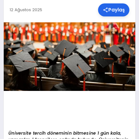
Paylaş
12 Ağustos 2025
SPOR
TEKNOLOJI
YAŞAM
MALATYA HABERLERI
Ü
niversite tercih d
ö
neminin bitmesine
1 g
ün kala,