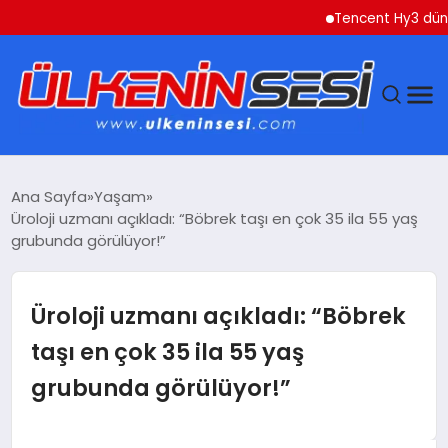
Tencent Hy3 dünya genel
DÜNYA
Ana Sayfa
Yaşam
Üroloji uzmanı açıkladı: “Böbrek taşı en çok 35 ila 55 yaş
EKONOMI
grubunda görülüyor!”
GÜNDEM
Üroloji uzmanı açıkladı: “Böbrek
MAGAZIN
taşı en çok 35 ila 55 yaş
grubunda görülüyor!”
SAĞLIK
SIYASET