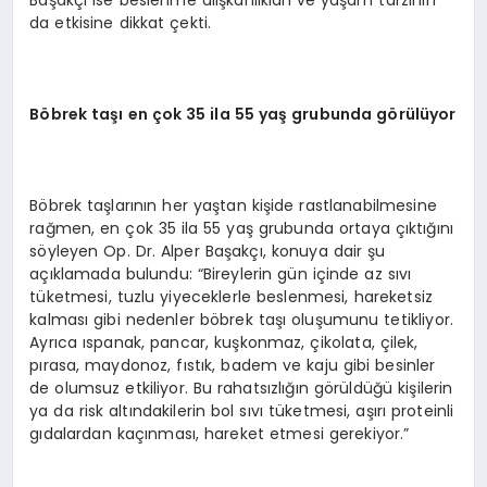
Başakçı ise beslenme alışkanlıkları ve yaşam tarzının
da etkisine dikkat çekti.
B
ö
brek taşı en çok 35 ila 55 yaş grubunda g
ö
rülüyor
Böbrek taşlarının her yaştan kişide rastlanabilmesine
rağmen, en çok 35 ila 55 yaş grubunda ortaya çıktığını
söyleyen Op. Dr. Alper Başakçı, konuya dair şu
açıklamada bulundu: “Bireylerin gün içinde az sıvı
tüketmesi, tuzlu yiyeceklerle beslenmesi, hareketsiz
kalması gibi nedenler böbrek taşı oluşumunu tetikliyor.
Ayrıca ıspanak, pancar, kuşkonmaz, çikolata, çilek,
pırasa, maydonoz, fıstık, badem ve kaju gibi besinler
de olumsuz etkiliyor. Bu rahatsızlığın görüldüğü kişilerin
ya da risk altındakilerin bol sıvı tüketmesi, aşırı proteinli
gıdalardan kaçınması, hareket etmesi gerekiyor.”