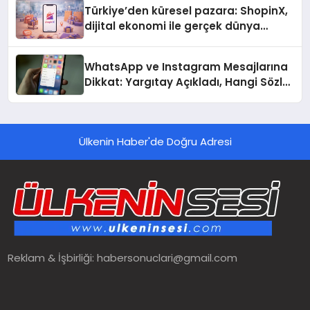
Türkiye’den küresel pazara: ShopinX,
dijital ekonomi ile gerçek dünya
alışverişini bir araya getirmeyi
hedefliyor
WhatsApp ve Instagram Mesajlarına
Dikkat: Yargıtay Açıkladı, Hangi Sözler
‘Cinsel Taciz’ Sayılıyor?
Ülkenin Haber'de Doğru Adresi
Reklam & İşbirliği:
habersonuclari@gmail.com