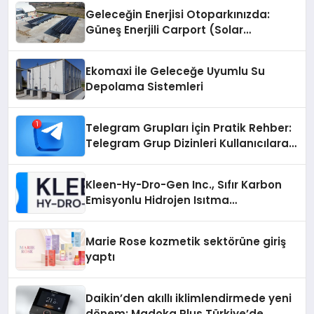
Geleceğin Enerjisi Otoparkınızda:
Güneş Enerjili Carport (Solar
Otopark) Nedir?
Ekomaxi İle Geleceğe Uyumlu Su
Depolama Sistemleri
Telegram Grupları İçin Pratik Rehber:
Telegram Grup Dizinleri Kullanıcılara
Ne Sağlar?
Kleen-Hy-Dro-Gen Inc., Sıfır Karbon
Emisyonlu Hidrojen Isıtma
Teknolojisinde ISO ve TSSA
Düzenleyici Onaylarını Aldı
Marie Rose kozmetik sektörüne giriş
yaptı
Daikin’den akıllı iklimlendirmede yeni
dönem: Madoka Plus Türkiye’de