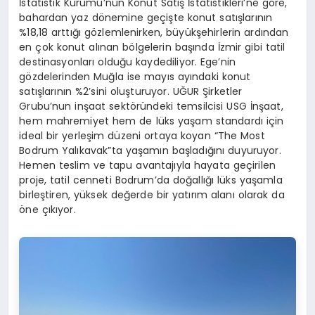
İstatistik Kurumu’nun Konut Satış İstatistikleri’ne göre,
bahardan yaz dönemine geçişte konut satışlarının
%18,18 arttığı gözlemlenirken, büyükşehirlerin ardından
en çok konut alınan bölgelerin başında İzmir gibi tatil
destinasyonları olduğu kaydediliyor. Ege’nin
gözdelerinden Muğla ise mayıs ayındaki konut
satışlarının %2’sini oluşturuyor. UĞUR Şirketler
Grubu’nun inşaat sektöründeki temsilcisi USG İnşaat,
hem mahremiyet hem de lüks yaşam standardı için
ideal bir yerleşim düzeni ortaya koyan “The Most
Bodrum Yalıkavak”ta yaşamın başladığını duyuruyor.
Hemen teslim ve tapu avantajıyla hayata geçirilen
proje, tatil cenneti Bodrum’da doğallığı lüks yaşamla
birleştiren, yüksek değerde bir yatırım alanı olarak da
öne çıkıyor.