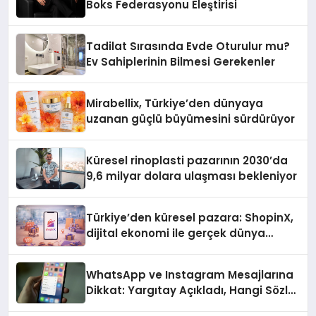
Boks Federasyonu Eleştirisi
Tadilat Sırasında Evde Oturulur mu?
Ev Sahiplerinin Bilmesi Gerekenler
Mirabellix, Türkiye’den dünyaya
uzanan güçlü büyümesini sürdürüyor
Küresel rinoplasti pazarının 2030’da
9,6 milyar dolara ulaşması bekleniyor
Türkiye’den küresel pazara: ShopinX,
dijital ekonomi ile gerçek dünya
alışverişini bir araya getirmeyi
hedefliyor
WhatsApp ve Instagram Mesajlarına
Dikkat: Yargıtay Açıkladı, Hangi Sözler
‘Cinsel Taciz’ Sayılıyor?