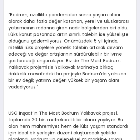
“Bodrum, özellikle pandemiden sonra yaşam alanı
olarak daha fazla değer kazanan, yerel ve uluslararası
yatırımcının radarına giren nadir bölgelerden biri oldu.
Lüks konut pazarında arzın sınırlı, talebin ise yükselişte
olduğunu gözlemliyoruz. Önümüzdeki 5 yıl içinde,
nitelikli lüks projelere yönelik talebin artarak devam
edeceği ve değer artışlarının sürdürülebilir bir ivme
göstereceği öngörülüyor. Biz de The Most Bodrum
Yalıkavak projemizle Yalıkavak Marina’ya birkaç
dakikalık mesafedeki bu projeyle Bodrum’da yalnızca
bir ev değil; yatırım değeri yüksek bir yaşam alanı
vadediyoruz.”
USG İnşaat’ın The Most Bodrum Yalıkavak projesi,
toplamda 20 bin metrekarelik bir alana yayılıyor. Bu
alan hem mahremiyet hem de lüks yaşam standardı
için ideal bir yerleşim düzeni oluşturacak şekilde
planlandı. Bodrum’un geleneksel mimarisine saygılı,