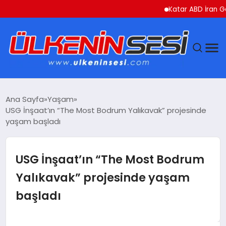
Katar ABD İran Gerilimi
DÜNYA
Ana Sayfa
Yaşam
USG İnşaat’ın “The Most Bodrum Yalıkavak” projesinde
EKONOMI
yaşam başladı
GÜNDEM
USG İnşaat’ın “The Most Bodrum
MAGAZIN
Yalıkavak” projesinde yaşam
başladı
SAĞLIK
SIYASET