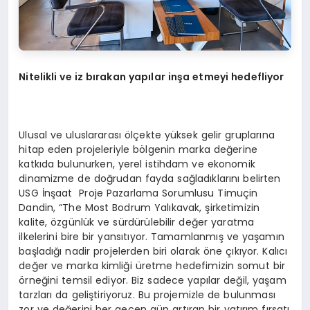
Nitelikli ve iz bırakan yapılar inşa etmeyi hedefliyor
Ulusal ve uluslararası ölçekte yüksek gelir gruplarına
hitap eden projeleriyle bölgenin marka değerine
katkıda bulunurken, yerel istihdam ve ekonomik
dinamizme de doğrudan fayda sağladıklarını belirten
USG İnşaat Proje Pazarlama Sorumlusu Timuçin
Dandin, “The Most Bodrum Yalıkavak, şirketimizin
kalite, özgünlük ve sürdürülebilir değer yaratma
ilkelerini bire bir yansıtıyor. Tamamlanmış ve yaşamın
başladığı nadir projelerden biri olarak öne çıkıyor. Kalıcı
değer ve marka kimliği üretme hedefimizin somut bir
örneğini temsil ediyor. Biz sadece yapılar değil, yaşam
tarzları da geliştiriyoruz. Bu projemizle de bulunması
zor ve değerini her geçen gün artıran bir yatırım fırsatı