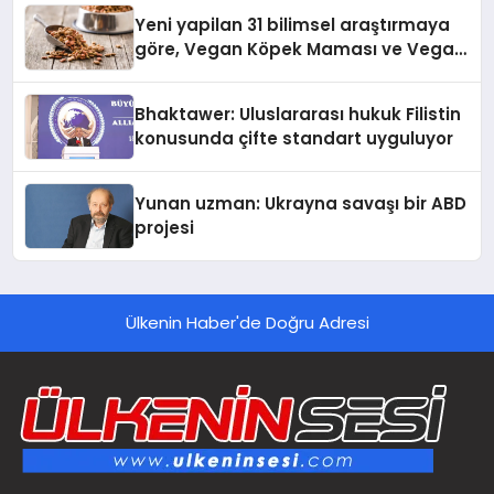
Yeni yapilan 31 bilimsel araştırmaya
göre, Vegan Köpek Maması ve Vegan
Kedi Mamasının İyi Sindirildiğini
Ortaya Koydu
Bhaktawer: Uluslararası hukuk Filistin
konusunda çifte standart uyguluyor
Yunan uzman: Ukrayna savaşı bir ABD
projesi
Ülkenin Haber'de Doğru Adresi