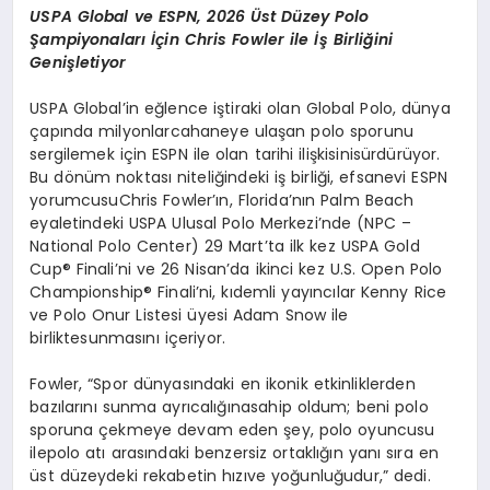
USPA Global
ve
ESPN, 2026
Ü
st
Düzey
Polo
Şampiyonaları
İçin
Chris Fowler
ile
İş
Birliğini
Genişletiyor
USPA
Global’in
eğ
lence
i
ştiraki
olan
Global Polo
,
dünya
çapında
milyonlarca
haneye
ulaşan
polo
sporunu
sergilemek
için
ESPN
ile
olan
tarihi
ilişkisini
sürdürüyor
.
Bu d
ö
nüm
noktası
niteliğindeki
iş
birliği
,
efsanevi
ESPN
yorumcusu
Chris
Fowler’ın
,
Florida’nın
Palm Beach
eyaletindeki
USPA
Ulusal
Polo
Merkezi’
nde
(NPC –
National Polo Center) 29
Mart’ta
ilk
kez
USPA Gold
Cup®
Finali’ni
ve
26
Nisan’da
ikinci
kez
U.S. Open Polo
Championship®
Finali’ni
,
kıdemli
yayıncılar
Kenny Rice
ve
Polo Onur
Listesi
üyesi
Adam Snow
ile
birlikte
sunmasını
içeriyor
.
Fowler, “
Spor
dünyasındaki
en
ikonik
etkinliklerden
bazılarını
sunma
ayrıcalığına
sahip
oldum
;
beni
polo
sporuna
çekmeye
devam
eden
şey
, polo
oyuncusu
ile
polo
atı
arasındaki
benzersiz
ortaklığın
yanı
sı
ra en
ü
st d
üzeydeki
rekabetin
hızı
ve
yoğunluğudur
,”
dedi
.