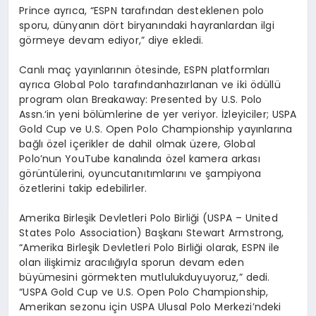
Prince
ayrıca
, “ESPN
tarafından
desteklenen
polo
sporu
,
dünyanı
n d
ö
rt
bir
yanındaki
hayranlardan
ilgi
g
ö
rmeye
devam
ediyor
,”
diye
ekledi
.
Canlı
maç
yayınlarının
ö
tesinde
, ESPN
platformları
ayrıca
Global Polo
tarafından
hazırlanan
ve
iki
ö
düllü
program
olan
Breakaway: Presented by U.S. Polo
Assn.
‘in
yeni b
ö
lümlerine
de
yer
veriyor
.
İzleyiciler
; USPA
Gold Cup
ve
U.S. Open Polo Championship
yayınlarına
bağlı
özel
içerikler
de
dahil
olmak
üzere
,
Global
Polo’nun
YouTube
kanalında
ö
zel
kamera
arkası
g
ö
rüntülerini
,
oyuncu
tanıtımlarını
ve
şampiyona
ö
zetlerini
takip
edebilirler
.
Amerika
Birleşik
Devletleri
Polo
Birliği
(USPA – United
States Polo Association)
Başkanı
Stewart Armstrong,
“Amerika
Birleşik
Devletleri
Polo
Birliği
olarak
, ESPN
ile
olan
ilişkimiz
aracılığıyla
sporun
devam
eden
büyümesini
g
ö
rmekten
mutluluk
duyuyoruz
,”
dedi
.
“USPA Gold Cup
ve
U.S. Open Polo Championship,
Amerikan
sezonu
için
USPA
Ulusal
Polo
Merkezi’ndeki