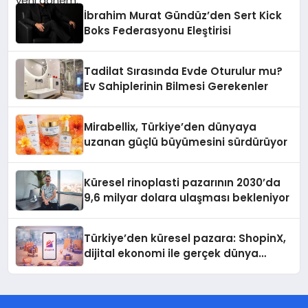
İbrahim Murat Gündüz’den Sert Kick
Boks Federasyonu Eleştirisi
Tadilat Sırasında Evde Oturulur mu?
Ev Sahiplerinin Bilmesi Gerekenler
Mirabellix, Türkiye’den dünyaya
uzanan güçlü büyümesini sürdürüyor
Küresel rinoplasti pazarının 2030’da
9,6 milyar dolara ulaşması bekleniyor
Türkiye’den küresel pazara: ShopinX,
dijital ekonomi ile gerçek dünya
alışverişini bir araya getirmeyi
hedefliyor