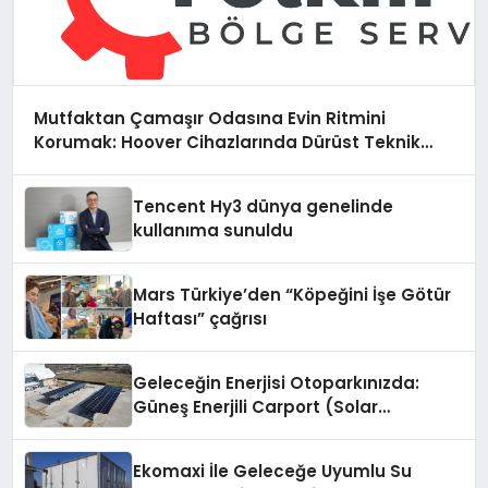
Mutfaktan Çamaşır Odasına Evin Ritmini
Korumak: Hoover Cihazlarında Dürüst Teknik
Destek Deneyimi
Tencent Hy3 dünya genelinde
kullanıma sunuldu
Mars Türkiye’den “Köpeğini İşe Götür
Haftası” çağrısı
Geleceğin Enerjisi Otoparkınızda:
Güneş Enerjili Carport (Solar
Otopark) Nedir?
Ekomaxi İle Geleceğe Uyumlu Su