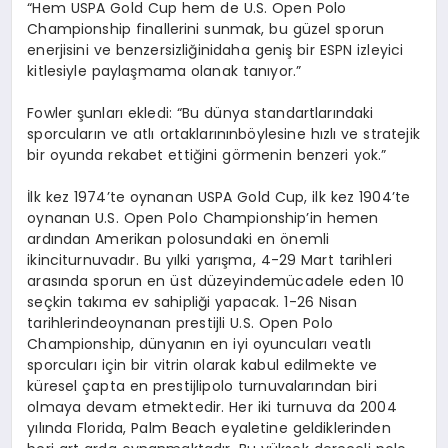
“Hem USPA Gold Cup hem de U.S. Open Polo
Championship
finallerini
sunmak
,
bu
güzel
sporun
enerjisini
ve
benzersizliğini
daha
geniş
bir
ESPN
izleyici
kitlesiyle
paylaşmama
olanak
tanıyor
.”
Fowler
şunları
ekledi
: “Bu
dünya
standartlarındaki
sporcuların
ve
atlı
ortaklarının
b
ö
ylesine
hızlı
ve
stratejik
bir
oyunda
rekabet
ettiğini
g
ö
rmenin
benzeri
yok.”
İlk
kez
1974’te
oynanan
USPA Gold Cup, ilk
kez
1904’te
oynanan
U.S. Open Polo
Championship’in
hemen
ardından
Amerikan
polosundaki
en
ö
nemli
ikinci
turnuvadır
. Bu
yılki
yarışma
, 4-29 Mart
tarihleri
arasında
sporun
en
ü
st d
üzeyinde
mücadele
eden
10
seçkin
takıma
ev
sahipliği
yapacak
. 1-26 Nisan
tarihlerinde
oynanan
prestijli
U.S. Open Polo
Championship,
dünyanın
en
iyi
oyuncuları
ve
atlı
sporcuları
için
bir
vitrin
olarak
kabul
edilmekte
ve
küresel
çapta
en
prestijli
polo
turnuvalarından
biri
olmaya
devam
etmektedir
. Her
iki
turnuva
da 2004
yılında
Florida, Palm Beach
eyaletine
geldiklerinden