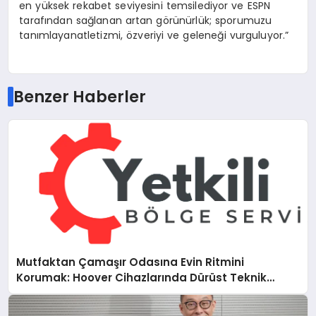
en
yüksek
rekabet
seviyesini
temsil
ediyor
ve
ESPN
tarafından
sağlanan
artan
g
ö
rünürlük
;
sporumuzu
tanımlayan
atletizmi
,
ö
zveriyi
ve
geleneği
vurguluyor
.”
Benzer Haberler
Mutfaktan Çamaşır Odasına Evin Ritmini
Korumak: Hoover Cihazlarında Dürüst Teknik
Destek Deneyimi