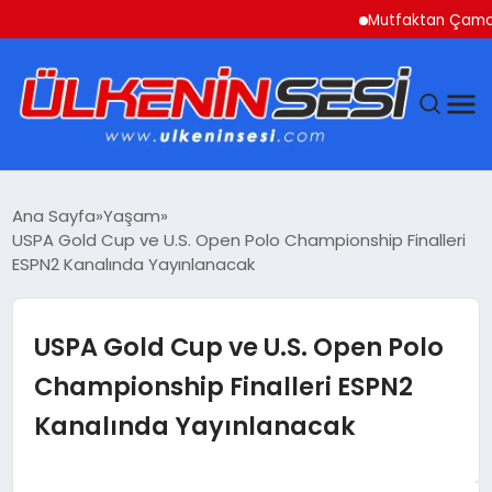
Mutfaktan Çamaşır Oda
DÜNYA
Ana Sayfa
Yaşam
USPA Gold Cup ve U.S. Open Polo Championship Finalleri
EKONOMI
ESPN2 Kanalında Yayınlanacak
GÜNDEM
USPA Gold Cup ve U.S. Open Polo
MAGAZIN
Championship Finalleri ESPN2
Kanalında Yayınlanacak
SAĞLIK
SIYASET