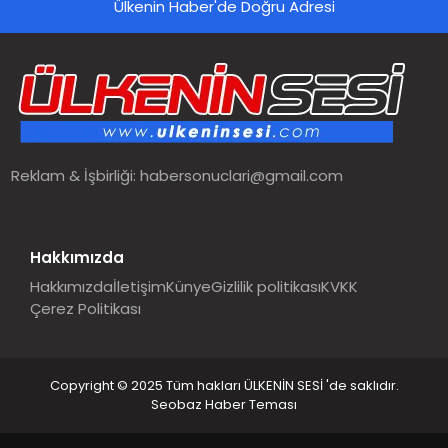
Ülkenin Haber'de Doğru Adresi
Reklam & İşbirliği:
habersonuclari@gmail.com
Hakkımızda
Hakkımızda
İletişim
Künye
Gizlilik politikası
KVKK
Çerez Politikası
Copyright © 2025 Tüm hakları ÜLKENİN SESİ 'de saklıdır.
Seobaz Haber Teması