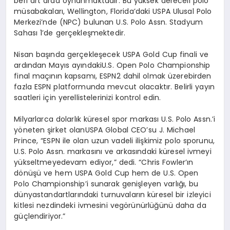
beri
art
arda
oynanmaktadır
. Bu
yüksek
dereceli
polo
müsabakaları
, Wellington,
Florida’daki
USPA
Ulusal
Polo
Merkezi’nde
(NPC)
bulunan
U.S. Polo Assn.
Stadyum
Sahası
1’de
gerçekleşmektedir
.
Nisan
başında
gerçekleşecek
USPA Gold Cup
finali
ve
ardından
Mayıs
ayındaki
U.S. Open Polo Championship
final
maçının
kapsamı
, ESPN2
dahil
olmak
üzere
birden
fazla
ESPN
platformunda
mevcut
olacaktır
.
Belirli
yayın
saatleri
için
yerel
listelerinizi
kontrol
edin
.
Milyarlarca
dolarlık
küresel
spor
markası
U.S. Polo Assn.’
i
y
ö
neten
şirket
olan
USPA Global
CEO’su
J. Michael
Prince, “ESPN
ile
olan
uzun
vadeli
ilişkimiz
polo
sporunu
,
U.S. Polo Assn.
markasını
ve
arkasındaki
küresel
ivmeyi
yükseltmeye
devam
ediyor
,”
dedi
. “Chris
Fowler’ı
n
d
ö
nüşü
ve
hem USPA Gold Cup hem de U.S. Open
Polo
Championship’i
sunarak
genişleyen
varlığı
,
bu
dünya
standartlarındaki
turnuvaların
küresel
bir
izleyici
kitlesi
nezdindeki
ivmesini
ve
g
ö
rünürlüğünü
daha
da
güçlendiriyor
.”