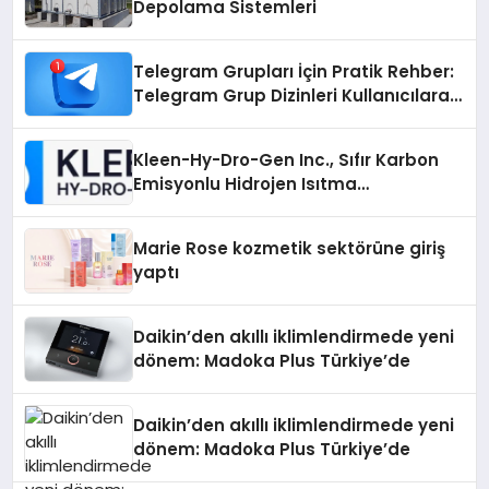
Depolama Sistemleri
Telegram Grupları İçin Pratik Rehber:
Telegram Grup Dizinleri Kullanıcılara
Ne Sağlar?
Kleen-Hy-Dro-Gen Inc., Sıfır Karbon
Emisyonlu Hidrojen Isıtma
Teknolojisinde ISO ve TSSA
Düzenleyici Onaylarını Aldı
Marie Rose kozmetik sektörüne giriş
yaptı
Daikin’den akıllı iklimlendirmede yeni
dönem: Madoka Plus Türkiye’de
Daikin’den akıllı iklimlendirmede yeni
dönem: Madoka Plus Türkiye’de