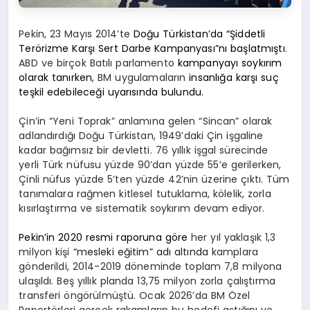
Pekin, 23 Mayıs 2014’te
Doğu Türkistan’da “Şiddetli
Terörizme Karşı Sert Darbe Kampanyası”nı başlatmıştı
.
ABD ve birçok Batılı parlamento
kampanyayı soykırım
olarak tanırken
, BM uygulamaların
insanlığa karşı suç
teşkil edebileceği uyarısında bulundu.
Çin’in “Yeni Toprak” anlamına gelen “Sincan” olarak
adlandırdığı Doğu Türkistan, 1949’daki Çin işgaline
kadar bağımsız bir devletti. 76 yıllık işgal sürecinde
yerli Türk nüfusu yüzde 90’dan yüzde 55’e gerilerken,
Çinli nüfus yüzde 5’ten yüzde 42’nin üzerine çıktı. Tüm
tanımalara rağmen kitlesel tutuklama, kölelik, zorla
kısırlaştırma ve sistematik soykırım devam ediyor.
Pekin’in 2020 resmi raporuna göre
her yıl yaklaşık 1,3
milyon kişi
“mesleki eğitim” adı altında
kamplara
gönderildi, 2014-2019 döneminde toplam 7,8 milyona
ulaşıldı. Beş yıllık planda 13,75 milyon zorla çalıştırma
transferi öngörülmüştü. Ocak 2026’da BM Özel
Raportörleri gerçek rakamların bu hedefi aştığını ve