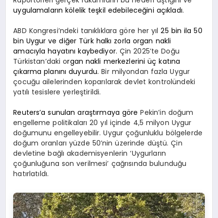
uygulamaların kölelik teşkil edebileceğini açıkladı
.
ABD Kongresi’ndeki tanıklıklara göre her yıl
25 bin ila 50
bin Uygur ve diğer Türk halkı zorla organ nakli
amacıyla hayatını kaybediyor.
Çin 2025’te Doğu
Türkistan’daki o
rgan nakli merkezlerini üç katına
çıkarma planını duyurdu.
Bir milyondan fazla Uygur
çocuğu ailelerinden koparılarak devlet kontrolündeki
yatılı tesislere yerleştirildi.
Reuters’a sunulan araştırmaya göre
Pekin’in doğum
engelleme politikaları 20 yıl içinde 4,5 milyon Uygur
doğumunu engelleyebilir. Uygur çoğunluklu bölgelerde
doğum oranları yüzde 50’nin üzerinde düştü. Çin
devletine bağlı akademisyenlerin ‘Uygurların
çoğunluğuna son verilmesi’ çağrısında bulunduğu
hatırlatıldı.