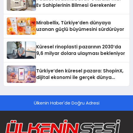
Ev Sahiplerinin Bilmesi Gerekenler
Mirabellix, Türkiye’den dünyaya
uzanan güçlü büyümesini sürdürüyor
Küresel rinoplasti pazarının 2030’da
9,6 milyar dolara ulaşması bekleniyor
Türkiye’den küresel pazara: ShopinX,
dijital ekonomi ile gerçek dünya
alışverişini bir araya getirmeyi
hedefliyor
Ülkenin Haber'de Doğru Adresi