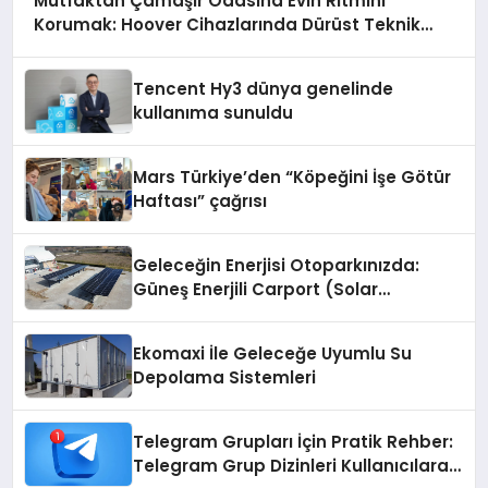
Mutfaktan Çamaşır Odasına Evin Ritmini
Korumak: Hoover Cihazlarında Dürüst Teknik
Destek Deneyimi
Tencent Hy3 dünya genelinde
kullanıma sunuldu
Mars Türkiye’den “Köpeğini İşe Götür
Haftası” çağrısı
Geleceğin Enerjisi Otoparkınızda:
Güneş Enerjili Carport (Solar
Otopark) Nedir?
Ekomaxi İle Geleceğe Uyumlu Su
Depolama Sistemleri
Telegram Grupları İçin Pratik Rehber:
Telegram Grup Dizinleri Kullanıcılara