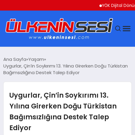
YÖK Dijital Dönüşüm İçin
DÜNYA
Ana Sayfa
Yaşam
Uygurlar, Çin’in Soykırımı 13. Yılına Girerken Doğu Türkistan
EKONOMI
Bağımsızlığına Destek Talep Ediyor
GÜNDEM
Uygurlar, Çin’in Soykırımı 13.
MAGAZIN
Yılına Girerken Doğu Türkistan
Bağımsızlığına Destek Talep
SAĞLIK
Ediyor
SIYASET