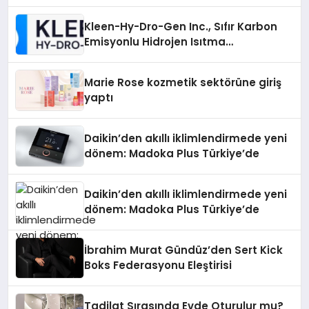
Ne Sağlar?
Kleen-Hy-Dro-Gen Inc., Sıfır Karbon
Emisyonlu Hidrojen Isıtma
Teknolojisinde ISO ve TSSA
Düzenleyici Onaylarını Aldı
Marie Rose kozmetik sektörüne giriş
yaptı
Daikin’den akıllı iklimlendirmede yeni
dönem: Madoka Plus Türkiye’de
Daikin’den akıllı iklimlendirmede yeni
dönem: Madoka Plus Türkiye’de
İbrahim Murat Gündüz’den Sert Kick
Boks Federasyonu Eleştirisi
Tadilat Sırasında Evde Oturulur mu?