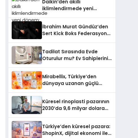
Daikin’den akıllı
iklimlendirmede yeni
dönem: Madoka Plus
Türkiye’de
İbrahim Murat Gündüz’den
Sert Kick Boks Federasyonu
Eleştirisi
Tadilat Sırasında Evde
Oturulur mu? Ev Sahiplerinin
Bilmesi Gerekenler
Mirabellix, Türkiye’den
dünyaya uzanan güçlü
büyümesini sürdürüyor
Küresel rinoplasti pazarının
2030’da 9,6 milyar dolara
ulaşması bekleniyor
Türkiye’den küresel pazara:
ShopinX, dijital ekonomi ile