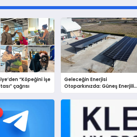
iye’den “Köpeğini İşe
Geleceğin Enerjisi
tası” çağrısı
Otoparkınızda: Güneş Enerjili
Carport (Solar Otopark)
Nedir?