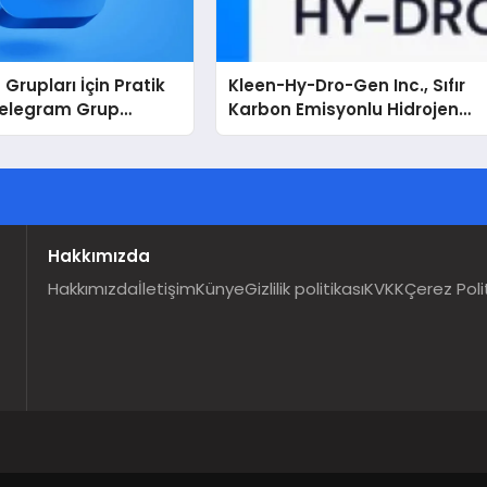
Grupları İçin Pratik
Kleen-Hy-Dro-Gen Inc., Sıfır
Telegram Grup
Karbon Emisyonlu Hidrojen
Kullanıcılara Ne
Isıtma Teknolojisinde ISO ve
TSSA Düzenleyici Onaylarını
Aldı
Hakkımızda
Hakkımızda
İletişim
Künye
Gizlilik politikası
KVKK
Çerez Poli