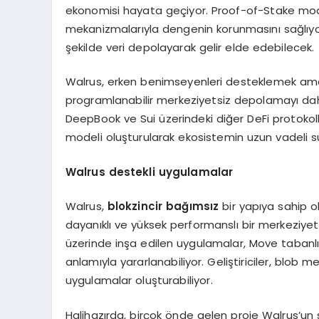
ekonomisi hayata geçiyor. Proof-of-Stake mode
mekanizmalarıyla dengenin korunmasını sağlıyor
şekilde veri depolayarak gelir elde edebilecek.
Walrus, erken benimseyenleri desteklemek amacı
programlanabilir merkeziyetsiz depolamayı daha e
DeepBook ve Sui üzerindeki diğer DeFi protoko
modeli oluşturularak ekosistemin uzun vadeli sür
W
alrus
destekli uygulamalar
Walrus,
blokzincir bağımsız
bir yapıya sahip o
dayanıklı ve yüksek performanslı bir merkeziyets
üzerinde inşa edilen uygulamalar, Move tabanlı
anlamıyla yararlanabiliyor. Geliştiriciler, blob 
uygulamalar oluşturabiliyor.
Halihazırda, birçok önde gelen proje Walrus’un