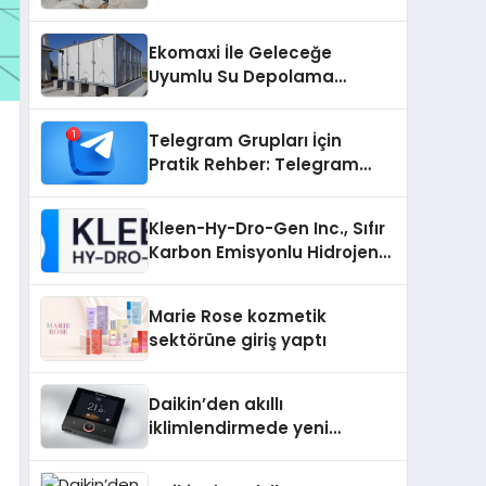
Carport (Solar Otopark)
Nedir?
Ekomaxi İle Geleceğe
Uyumlu Su Depolama
Sistemleri
Telegram Grupları İçin
Pratik Rehber: Telegram
Grup Dizinleri Kullanıcılara
Ne Sağlar?
Kleen-Hy-Dro-Gen Inc., Sıfır
Karbon Emisyonlu Hidrojen
Isıtma Teknolojisinde ISO ve
TSSA Düzenleyici Onaylarını
Marie Rose kozmetik
Aldı
sektörüne giriş yaptı
Daikin’den akıllı
iklimlendirmede yeni
dönem: Madoka Plus
Türkiye’de