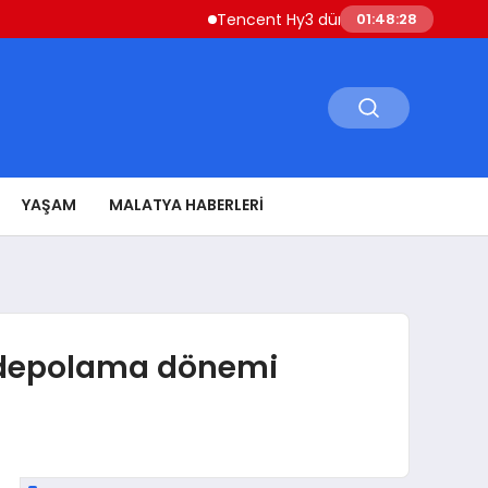
Tencent Hy3 dünya genelinde kullanıma 
01:48:29
YAŞAM
MALATYA HABERLERI
r depolama dönemi