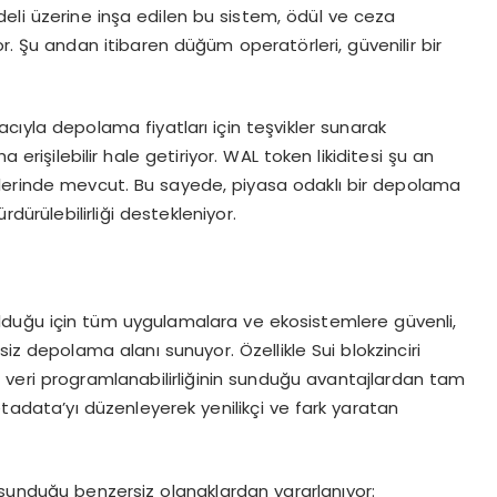
li üzerine inşa edilen bu sistem, ödül ve ceza
. Şu andan itibaren düğüm operatörleri, güvenilir bir
yla depolama fiyatları için teşvikler sunarak
rişilebilir hale getiriyor. WAL token likiditesi şu an
llerinde mevcut. Bu sayede, piyasa odaklı bir depolama
dürülebilirliği destekleniyor.
lduğu için tüm uygulamalara ve ekosistemlere güvenli,
iz depolama alanı sunuyor. Özellikle Sui blokzinciri
 veri programlanabilirliğinin sunduğu avantajlardan tam
metadata’yı düzenleyerek yenilikçi ve fark yaratan
 sunduğu benzersiz olanaklardan yararlanıyor: