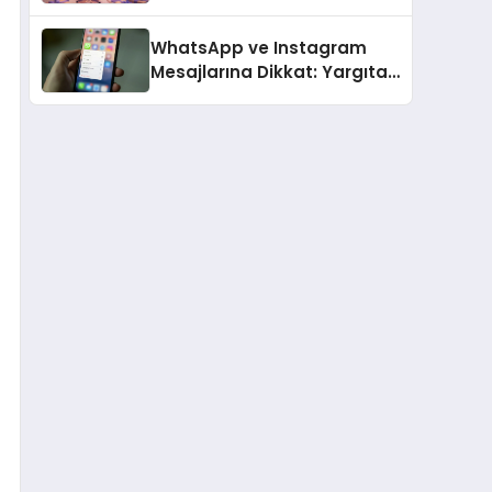
gerçek dünya alışverişini bir
araya getirmeyi hedefliyor
WhatsApp ve Instagram
Mesajlarına Dikkat: Yargıtay
Açıkladı, Hangi Sözler ‘Cinsel
Taciz’ Sayılıyor?