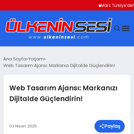
Mars Türkiye’den “Köpeğini 
DÜNYA
Ana Sayfa
Yaşam
Web Tasarım Ajansı: Markanızı Dijitalde Güçlendirin!
EKONOMI
GÜNDEM
Web Tasarım Ajansı: Markanızı
Dijitalde Güçlendirin!
MAGAZIN
SAĞLIK
Paylaş
03 Nisan 2025
SIYASET