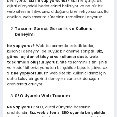
belirliyoruz.
Siz ne yapıyorsunuz?
Bizimle çalışarak,
dijital dünyadaki hedeflerinizi belirtiyor ve ne tür bir
web sitesine ihtiyacınız olduğunu bize iletiyorsunuz. Bu
analizle, web tasarım sürecinin temellerini atıyoruz.
Tasarım Süreci: Görsellik ve Kullanıcı
Deneyimi
Ne yapıyoruz?
Web tasarımında estetik kadar,
kullanıcı deneyimi de büyük bir öneme sahiptir.
Biz,
görsel açıdan etkileyici ve kullanıcı dostu web
tasarımları oluşturuyoruz.
Site tasarımını, sizin işinizi
ve hedef kitlenizi yansıtan bir şekilde kişiselleştiriyoruz.
Siz ne yapıyorsunuz?
Web siteniz, kullanıcılarınız için
daha kolay bir gezinti deneyimi sunarak dönüşüm
oranlarınızı artırıyor.
SEO Uyumlu Web Tasarım
Ne yapıyoruz?
SEO, dijital dünyada başarının
anahtarıdır.
Biz, web sitenizi SEO uyumlu bir şekilde