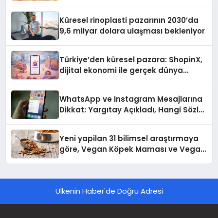
Küresel rinoplasti pazarının 2030’da
9,6 milyar dolara ulaşması bekleniyor
Türkiye’den küresel pazara: ShopinX,
dijital ekonomi ile gerçek dünya
alışverişini bir araya getirmeyi
hedefliyor
WhatsApp ve Instagram Mesajlarına
Dikkat: Yargıtay Açıkladı, Hangi Sözler
‘Cinsel Taciz’ Sayılıyor?
Yeni yapilan 31 bilimsel araştırmaya
göre, Vegan Köpek Maması ve Vegan
Kedi Mamasının İyi Sindirildiğini
Ortaya Koydu
Ülkenin Haber'de Doğru Adresi