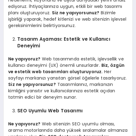
hedeflerini, vizyonunu ve dijital dünyadaki yerini analiz
ediyoruz. İhtiyaçlarınıza uygun, etkili bir web tasarımı
planı oluşturuyoruz.
Siz ne yapıyorsunuz?
Bizimle
işbirliği yaparak, hedef kitlenizi ve web sitenizin işlevsel
gereksinimlerini belirtiyorsunuz.
Tasarım Aşaması: Estetik ve Kullanıcı
Deneyimi
Ne yapıyoruz?
Web tasarımında estetik, işlevsellik ve
kullanıcı deneyimi (UX) önemli unsurlardır.
Biz, özgün
ve estetik web tasarımları oluşturuyoruz.
Her
sayfayı markanızı yansıtan görsel öğelerle tasarlıyoruz.
Siz ne yapıyorsunuz?
Tasarımlarınız, markanızın
kimliğini yansıtır ve kullanıcılarınıza estetik açıdan
tatmin edici bir deneyim sunar.
SEO Uyumlu Web Tasarımı
Ne yapıyoruz?
Web sitenizin SEO uyumlu olması,
arama motorlarında daha yüksek sıralamalar almanıza