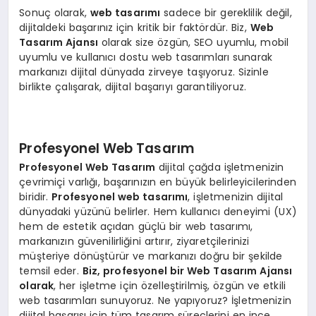
Sonuç olarak,
web tasarımı
sadece bir gereklilik değil,
dijitaldeki başarınız için kritik bir faktördür. Biz,
Web
Tasarım Ajansı
olarak size özgün, SEO uyumlu, mobil
uyumlu ve kullanıcı dostu web tasarımları sunarak
markanızı dijital dünyada zirveye taşıyoruz. Sizinle
birlikte çalışarak, dijital başarıyı garantiliyoruz.
Profesyonel Web Tasarım
Profesyonel Web Tasarım
dijital çağda işletmenizin
çevrimiçi varlığı, başarınızın en büyük belirleyicilerinden
biridir.
Profesyonel web tasarımı
, işletmenizin dijital
dünyadaki yüzünü belirler. Hem kullanıcı deneyimi (UX)
hem de estetik açıdan güçlü bir web tasarımı,
markanızın güvenilirliğini artırır, ziyaretçilerinizi
müşteriye dönüştürür ve markanızı doğru bir şekilde
temsil eder.
Biz, profesyonel bir Web Tasarım Ajansı
olarak
, her işletme için özelleştirilmiş, özgün ve etkili
web tasarımları sunuyoruz. Ne yapıyoruz? İşletmenizin
dijital başarısı için tüm tasarım süreçlerini en ince