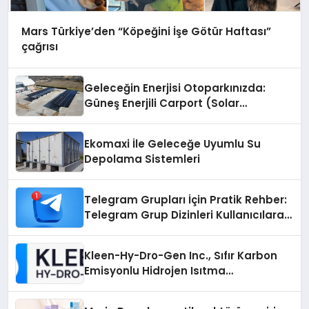
Mars Türkiye’den “Köpeğini İşe Götür Haftası”
çağrısı
Geleceğin Enerjisi Otoparkınızda:
Güneş Enerjili Carport (Solar
Otopark) Nedir?
Ekomaxi İle Geleceğe Uyumlu Su
Depolama Sistemleri
Telegram Grupları İçin Pratik Rehber:
Telegram Grup Dizinleri Kullanıcılara
Ne Sağlar?
Kleen-Hy-Dro-Gen Inc., Sıfır Karbon
Emisyonlu Hidrojen Isıtma
Teknolojisinde ISO ve TSSA
Düzenleyici Onaylarını Aldı