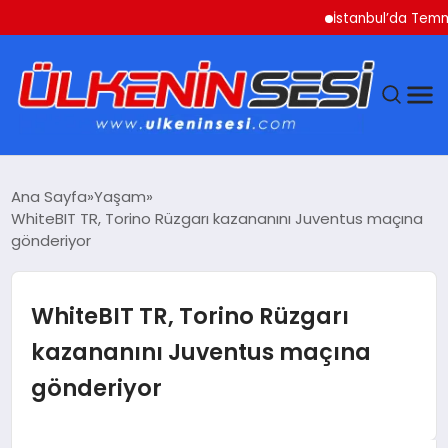
İstanbul’da Temmuz Ayı 
DÜNYA
Ana Sayfa
Yaşam
WhiteBIT TR, Torino Rüzgarı kazananını Juventus maçına
EKONOMI
gönderiyor
GÜNDEM
WhiteBIT TR, Torino Rüzgarı
MAGAZIN
kazananını Juventus maçına
gönderiyor
SAĞLIK
SIYASET