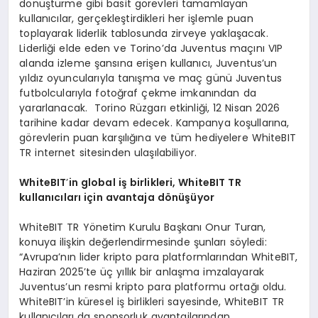
dönüştürme gibi basit görevleri tamamlayan
kullanıcılar, gerçekleştirdikleri her işlemle puan
toplayarak liderlik tablosunda zirveye yaklaşacak.
Liderliği elde eden ve Torino’da Juventus maçını VIP
alanda izleme şansına erişen kullanıcı, Juventus’un
yıldız oyuncularıyla tanışma ve maç günü Juventus
futbolcularıyla fotoğraf çekme imkanından da
yararlanacak. Torino Rüzgarı etkinliği, 12 Nisan 2026
tarihine kadar devam edecek. Kampanya koşullarına,
görevlerin puan karşılığına ve tüm hediyelere WhiteBIT
TR internet sitesinden ulaşılabiliyor.
WhiteBIT
’
in global iş birlikleri, WhiteBIT TR
kullanıcıları için avantaja d
ö
nüşüyor
WhiteBIT TR Yönetim Kurulu Başkanı Onur Turan,
konuya ilişkin değerlendirmesinde şunları söyledi:
“Avrupa’nın lider kripto para platformlarından WhiteBIT,
Haziran 2025’te üç yıllık bir anlaşma imzalayarak
Juventus’un resmi kripto para platformu ortağı oldu.
WhiteBIT’in küresel iş birlikleri sayesinde, WhiteBIT TR
kullanıcıları da sponsorluk avantajlarından