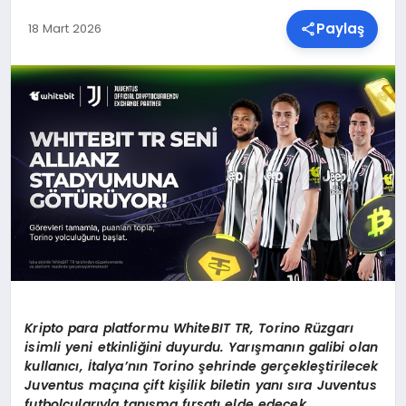
Paylaş
18 Mart 2026
SPOR
TEKNOLOJI
YAŞAM
MALATYA HABERLERI
Kripto para platformu WhiteBIT TR, Torino R
üzgarı
isimli yeni etkinliğini duyurdu. Yarışmanın galibi olan
kullanıcı, İtalya’nı
n Torino
şehrinde gerçekleştirilecek
Juventus maçına çift kişilik biletin yanı sıra Juventus
futbolcularıyla tanış
ma f
ırsatı elde edecek.