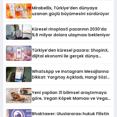
Mirabellix, Türkiye’den dünyaya
uzanan güçlü büyümesini sürdürüyor
Küresel rinoplasti pazarının 2030’da
9,6 milyar dolara ulaşması bekleniyor
Türkiye’den küresel pazara: ShopinX,
dijital ekonomi ile gerçek dünya
alışverişini bir araya getirmeyi
hedefliyor
WhatsApp ve Instagram Mesajlarına
Dikkat: Yargıtay Açıkladı, Hangi Sözler
‘Cinsel Taciz’ Sayılıyor?
Yeni yapilan 31 bilimsel araştırmaya
göre, Vegan Köpek Maması ve Vegan
Kedi Mamasının İyi Sindirildiğini
Ortaya Koydu
Bhaktawer: Uluslararası hukuk Filistin