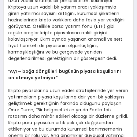
uzun vadeli stratejik bir perspektiften kökleniyor.
Kriptoya uzun vadeli bir yatırım aracı yaklaşımıyla
giren yatırımcı sayısını arttığını, kurumsal şirketlerin
hazinelerinde kripto varlıklara daha fazla yer verdiğini
görüyoruz. Özellikle borsa yatırım fonu (ETF) gibi
regüle araçlar kripto piyasalarına nakit girişini
kolaylaştırıyor. Ekim ayında yaşanan anomali ve sert
fiyat hareketi de piyasanın olgunlaştığını,
karmaşıklaştığını ve bu çerçevede yeniden
değerlendirilmesi gerektiğinin bir göstergesi” dedi.
“
Ayı
– bo
ğ
a d
ö
ngüleri bugünün piyasa koşullarını
anlatmaya yetmiyor”
Kripto piyasalarına uzun vadeli stratejilerinde yer veren
yatırımcıların piyasa koşullarına dair yeni bir yaklaşım
geliştirmek gerektiğinin farkında olduğunu paylaşan
Onur Turan, “Bir bölgesel krizin ya da Fed’in faiz
rotasının daha minör etkileri olacağı bir düzleme girildi.
Kripto para piyasaları artık pek çok değişkenden
etkileniyor ve bu durumda kurumsal benimsemenin
önemli bir rolü var. Ana dinamikler duygusal yatırımcı