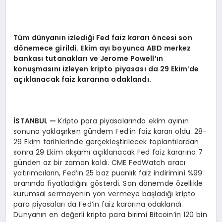
Tüm dünyanın izlediği Fed faiz kararı öncesi son
d
ö
nemece girildi. Ekim ayı boyunca ABD merkez
bankası tutanakları
ve Jerome Powell’
ın
konuş
mas
ını izleyen kripto piyasası da 29 Ekim
’
de
açıklanacak faiz kararına odaklandı.
İSTANBUL
—
Kripto para piyasalarında ekim ayının
sonuna yaklaşırken gündem Fed’in faiz kararı oldu. 28-
29 Ekim tarihlerinde gerçekleştirilecek toplantılardan
sonra 29 Ekim akşamı açıklanacak Fed faiz kararına 7
günden az bir zaman kaldı. CME FedWatch aracı
yatırımcıların, Fed’in 25 baz puanlık faiz indirimini %99
oranında fiyatladığını gösterdi. Son dönemde özellikle
kurumsal sermayenin yön vermeye başladığı kripto
para piyasaları da Fed’in faiz kararına odaklandı.
Dünyanın en değerli kripto para birimi Bitcoin’in 120 bin