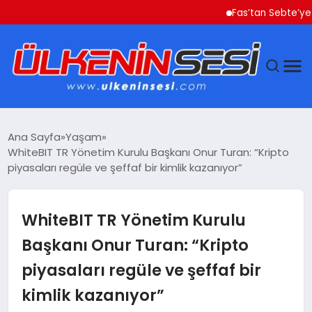
Fas’tan Sebte’ye Geçen 
DÜNYA
Ana Sayfa
Yaşam
WhiteBIT TR Yönetim Kurulu Başkanı Onur Turan: “Kripto
EKONOMI
piyasaları regüle ve şeffaf bir kimlik kazanıyor”
GÜNDEM
WhiteBIT TR Yönetim Kurulu
MAGAZIN
Başkanı Onur Turan: “Kripto
piyasaları regüle ve şeffaf bir
SAĞLIK
kimlik kazanıyor”
SIYASET