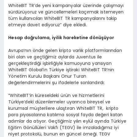
WhiteBIT TR’de yeni kampanyalar üzerinde çalışmayı
sürdürüyoruz ve güncellemeleri kaçırmak istemeyen
tüm kullanıcıları WhiteBIT TR kampanyalarını takip
etmeye davet ediyoruz” diye ekledi.
Hesap doğrulama, iyilik hareketine d
ö
nüşüyor
Avrupa’nın önde gelen kripto varlık platformlarından
biri olan ve geçtiğimiz aylarda Juventus ile
gerçekleştirdiği işbirliğiyle kamuoyuna yansıyan
WhiteBIT Global’in Türkiye iştiraki WhiteBIT TR’nin
Yönetim Kurulu Başkanı Onur Turan
değerlendirmelerini şu ifadelerle sonlandırdı:
“WhiteBIT’in küreseldeki ürün ve hizmetlerini
Türkiye’deki düzenlemeler uyarınca bireysel ve
kurumsal müşterilere ulaştıran WhiteBIT TR, kripto
para piyasalarına katılıma sosyal fayda değeri katan
adımlar da atıyor. Geçtiğimiz yılın eylül ayında Türkiye
Eğitim Gönüllüleri Vakfı (TEGV) ile imzaladığımız iyi
niyet protokolü, bunun en güncel örneği. TEGV