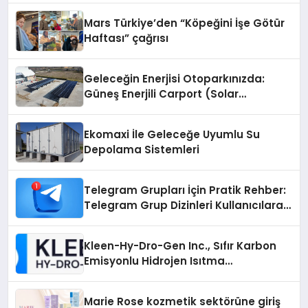
Mars Türkiye’den “Köpeğini İşe Götür
Haftası” çağrısı
Geleceğin Enerjisi Otoparkınızda:
Güneş Enerjili Carport (Solar
Otopark) Nedir?
Ekomaxi İle Geleceğe Uyumlu Su
Depolama Sistemleri
Telegram Grupları İçin Pratik Rehber:
Telegram Grup Dizinleri Kullanıcılara
Ne Sağlar?
Kleen-Hy-Dro-Gen Inc., Sıfır Karbon
Emisyonlu Hidrojen Isıtma
Teknolojisinde ISO ve TSSA
Düzenleyici Onaylarını Aldı
Marie Rose kozmetik sektörüne giriş