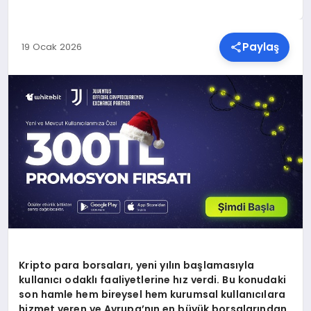
SPOR
Paylaş
19 Ocak 2026
TEKNOLOJI
YAŞAM
MALATYA HABERLERI
Kripto para borsalar
ı, yeni yılın başlamasıyla
kullanıcı odaklı faaliyetlerine hız verdi. Bu konudaki
son hamle hem bireysel hem kurumsal kullanıcılara
hizmet veren ve Avrupa’nı
n en b
üyük borsalarından