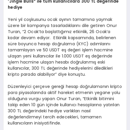
“
Jingle Bulls
” ile tüm kullanıcılara 300 TL değerinde
hediye
Yeni yıl coşkusunu ocak ayının tamamına yaymak
üzere bir kampanya tasarladıklarını dile getiren Onur
Turan, “2 Ocak’ta başlattığımız etkinlik, 26 Ocak’a
kadar devam ediyor. Etkinlik kapsamında, belirlenen
süre boyunca hesap doğrulama (KYC) adımlarını
tamamlayan ve 50 USDT eş değeri işlem hacmine
ulaşan yeni kullanıcılar ile 1.000 USDT eş değerinde
işlem hacmine ulaşan hesabı doğrulanmış eski
kullanıcılar, 300 TL değerinde hediyelerini diledikleri
kripto parada alabiliyor” diye konuştu.
Düzenleyici çerçeve gereği hesap doğrulamanın kripto
para piyasalarında aktif hareket etmenin yegane yolu
olduğuna vurgu yapan Onur Turan, “Etkinlik bitimini
takip eden 10 gün içinde kullanıcı hesaplarına yatırılan
300 TL değerindeki hediye varlıkları nasıl
değerlendirmeyi tercih edecekleri, tamamen
kullanıcıların inisiyatifinde.