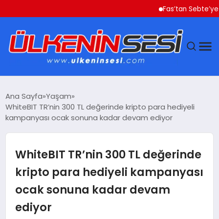
Fas’tan Sebte’ye Geçen
DÜNYA
Ana Sayfa
Yaşam
WhiteBIT TR’nin 300 TL değerinde kripto para hediyeli
EKONOMI
kampanyası ocak sonuna kadar devam ediyor
GÜNDEM
WhiteBIT TR’nin 300 TL değerinde
MAGAZIN
kripto para hediyeli kampanyası
ocak sonuna kadar devam
SAĞLIK
ediyor
SIYASET