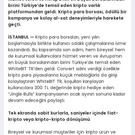
birini Türkiye’de temsil eden kripto varlık
platformundan geldi. Kripto para borsası,
ö
düllü bir
kampanya ve kolay al-sat deneyimleriyle harekete
geç
ti.
İSTANBUL
—
Kripto para borsaları, yeni yılın
başlamasıyla birlikte kullanıcı odaklı çalışmalarına ivme
kazandırdı. Bu kapsamda son adım, hem bireysel hem
de kurumsal kullanıcılara hizmet veren ve Avrupa’nın
en büyük borsalarından birini Türkiye’de temsil eden
WhiteBIT TR’den geldi. Convert adını verdiği özellikle
kripto para piyasalarına küçük meblağlarla da girişi
kolaylaştıran WhiteBIT TR, koşulları karşılayan
kullanıcılara 300 TL değerinde kripto hediye eden
“Jingle Bulls” kampanyasının ocak ayının sonuna kadar
devam edeceğini paylaştı.
Tek ekranda sabit kurlarla, saniyeler içinde fiat-
kripto veya kripto-kripto d
ö
nüşümü
Bireysel ve kurumsal müşteriler için kripto ürün ve