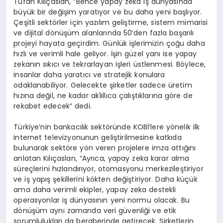
Tufan Kılıçaslan, “Bence yapay zeka iş dünyasında
büyük bir değişim yaratıyor ve bu daha yeni başlıyor.
Çeşitli sektörler için yazılım geliştirme, sistem mimarisi
ve dijital dönüşüm alanlarında 50’den fazla başarılı
projeyi hayata geçirdim. Günlük işlerimizin çoğu daha
hızlı ve verimli hale geliyor. İşin güzel yanı ise yapay
zekanın sıkıcı ve tekrarlayan işleri üstlenmesi. Böylece,
insanlar daha yaratıcı ve stratejik konulara
odaklanabiliyor. Gelecekte şirketler sadece üretim
hızına değil, ne kadar ak1ıllıca çalıştıklarına göre de
rekabet edecek” dedi.
Türkiye’nin bankacılık sektöründe KOBİ’lere yönelik ilk
internet televizyonunun geliştirilmesine katkıda
bulunarak sektöre yön veren projelere imza attığını
anlatan Kılıçaslan, “Ayrıca, yapay zeka karar alma
süreçlerini hızlandırıyor, otomasyonu merkezileştiriyor
ve iş yapış şekillerini kökten değiştiriyor. Daha küçük
ama daha verimli ekipler, yapay zeka destekli
operasyonlar iş dünyasının yeni normu olacak. Bu
dönüşüm aynı zamanda veri güvenliği ve etik
sorumlulukları da beraberinde getirecek. Şirketlerin