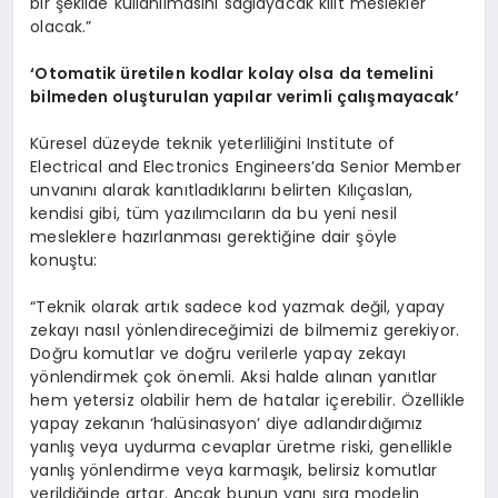
bir şekilde kullanılmasını sağlayacak kilit meslekler
olacak.”
‘
Otomatik üretilen
kodlar kolay olsa da temelini
bilmeden
oluşturulan
yapılar verimli çalışmayacak’
Küresel düzeyde teknik yeterliliğini Institute of
Electrical and Electronics Engineers’da Senior Member
unvanını alarak kanıtladıklarını belirten Kılıçaslan,
kendisi gibi, tüm yazılımcıların da bu yeni nesil
mesleklere hazırlanması gerektiğine dair şöyle
konuştu:
“Teknik olarak artık sadece kod yazmak değil, yapay
zekayı nasıl yönlendireceğimizi de bilmemiz gerekiyor.
Doğru komutlar ve doğru verilerle yapay zekayı
yönlendirmek çok önemli. Aksi halde alınan yanıtlar
hem yetersiz olabilir hem de hatalar içerebilir. Özellikle
yapay zekanın ‘halüsinasyon’ diye adlandırdığımız
yanlış veya uydurma cevaplar üretme riski, genellikle
yanlış yönlendirme veya karmaşık, belirsiz komutlar
verildiğinde artar. Ancak bunun yanı sıra modelin