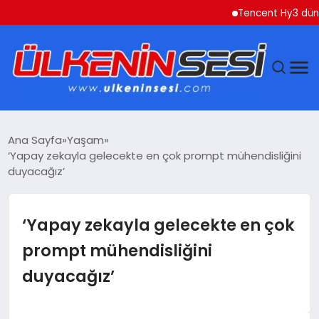
Tencent Hy3 dünya gen
DÜNYA
Ana Sayfa
Yaşam
‘Yapay zekayla gelecekte en çok prompt mühendisliğini
EKONOMI
duyacağız’
GÜNDEM
‘Yapay zekayla gelecekte en çok
MAGAZIN
prompt mühendisliğini
duyacağız’
SAĞLIK
SIYASET