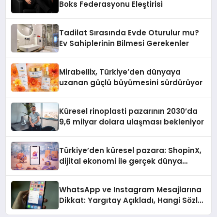
Boks Federasyonu Eleştirisi
Tadilat Sırasında Evde Oturulur mu?
Ev Sahiplerinin Bilmesi Gerekenler
Mirabellix, Türkiye’den dünyaya
uzanan güçlü büyümesini sürdürüyor
Küresel rinoplasti pazarının 2030’da
9,6 milyar dolara ulaşması bekleniyor
Türkiye’den küresel pazara: ShopinX,
dijital ekonomi ile gerçek dünya
alışverişini bir araya getirmeyi
hedefliyor
WhatsApp ve Instagram Mesajlarına
Dikkat: Yargıtay Açıkladı, Hangi Sözler
‘Cinsel Taciz’ Sayılıyor?