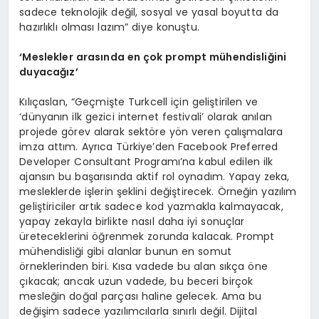
sadece teknolojik değil, sosyal ve yasal boyutta da
hazırlıklı olması lazım” diye konuştu.
‘
Meslekler arasında en çok
prompt m
ühendisliğini
duyacağız’
Kılıçaslan, “Geçmişte Turkcell için geliştirilen ve
‘dünyanın ilk gezici internet festivali’ olarak anılan
projede görev alarak sektöre yön veren çalışmalara
imza attım. Ayrıca Türkiye’den Facebook Preferred
Developer Consultant Programı’na kabul edilen ilk
ajansın bu başarısında aktif rol oynadım. Yapay zeka,
mesleklerde işlerin şeklini değiştirecek. Örneğin yazılım
geliştiriciler artık sadece kod yazmakla kalmayacak,
yapay zekayla birlikte nasıl daha iyi sonuçlar
üreteceklerini öğrenmek zorunda kalacak. Prompt
mühendisliği gibi alanlar bunun en somut
örneklerinden biri. Kısa vadede bu alan sıkça öne
çıkacak; ancak uzun vadede, bu beceri birçok
mesleğin doğal parçası haline gelecek. Ama bu
değişim sadece yazılımcılarla sınırlı değil. Dijital