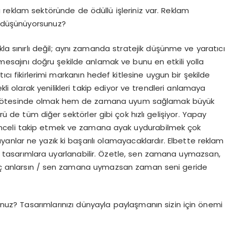
a reklam sektöründe de ödüllü işleriniz var. Reklam
ni düşünüyorsunuz?
la sınırlı değil; aynı zamanda stratejik düşünme ve yaratıcı
e mesajını doğru şekilde anlamak ve bunu en etkili yolla
ıcı fikirlerimi markanın hedef kitlesine uygun bir şekilde
li olarak yenilikleri takip ediyor ve trendleri anlamaya
n ötesinde olmak hem de zamana uyum sağlamak büyük
de tüm diğer sektörler gibi çok hızlı gelişiyor. Yapay
ünceli takip etmek ve zamana ayak uydurabilmek çok
ayanlar ne yazık ki başarılı olamayacaklardır. Elbette reklam
e tasarımlara uyarlanabilir. Özetle, sen zamana uymazsan,
eç anlarsın / sen zamana uymazsan zaman seni geride
nuz? Tasarımlarınızı dünyayla paylaşmanın sizin için önemi