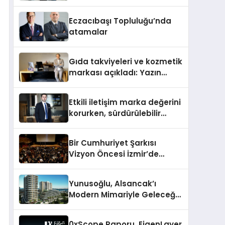
geleceği renklendiriyor
Eczacıbaşı Topluluğu’nda
atamalar
Gıda takviyeleri ve kozmetik
markası açıkladı: Yazın
favorisi, cilt bakım ürünleri
oldu
Etkili iletişim marka değerini
korurken, sürdürülebilir
büyüme getiriyor
Bir Cumhuriyet Şarkısı
Vizyon Öncesi İzmir’de
Seyirci İle Buluştu
Yunusoğlu, Alsancak’ı
Modern Mimariyle Geleceğe
Taşıyacak
0xScope Raporu, EigenLayer