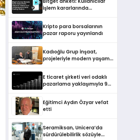
Bitget anketi: Kullanıcılar
işlem kararlarında
Whitepaper yerine
Influencer içeriklerini tercih
Kripto para borsalarının
ediyor
pazar raporu yayınlandı
Kadıoğlu Grup İnşaat,
projeleriyle modern yaşamı
şekillendiriyor
E ticaret şirketi veri odaklı
pazarlama yaklaşımıyla 9
ayda gelirini %461 artırdı
Eğitimci Aydın Özyar vefat
etti
Seramiksan, Unicera’da
sürdürülebilirlik sözüyle