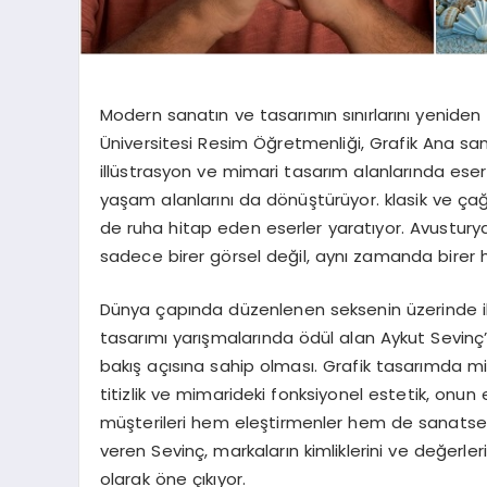
Modern sanatın ve tasarımın sınırlarını yeniden 
Üniversitesi Resim Öğretmenliği, Grafik Ana san
illüstrasyon ve mimari tasarım alanlarında eserl
yaşam alanlarını da dönüştürüyor. klasik ve ça
de ruha hitap eden eserler yaratıyor. Avusturya
sadece birer görsel değil, aynı zamanda birer 
Dünya çapında düzenlenen seksenin üzerinde i
tasarımı yarışmalarında ödül alan Aykut Sevinç’in e
bakış açısına sahip olması. Grafik tasarımda mi
titizlik ve mimarideki fonksiyonel estetik, onun
müşterileri hem eleştirmenler hem de sanatsev
veren Sevinç, markaların kimliklerini ve değerleri
olarak öne çıkıyor.