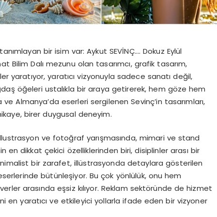
tanımlayan bir isim var: Aykut SEVİNÇ…. Dokuz Eylül
at Bilim Dalı mezunu olan tasarımcı, grafik tasarım,
er yaratıyor, yaratıcı vizyonuyla sadece sanatı değil,
ğdaş öğeleri ustalıkla bir araya getirerek, hem göze hem
 ve Almanya’da eserleri sergilenen Sevinç’in tasarımları,
hikaye, birer duygusal deneyim.
llustrasyon ve fotoğraf yarışmasında, mimari ve stand
n dikkat çekici özelliklerinden biri, disiplinler arası bir
nimalist bir zarafet, illüstrasyonda detaylara gösterilen
 eserlerinde bütünleşiyor. Bu çok yönlülük, onu hem
erler arasında eşsiz kılıyor. Reklam sektöründe de hizmet
ni en yaratıcı ve etkileyici yollarla ifade eden bir vizyoner