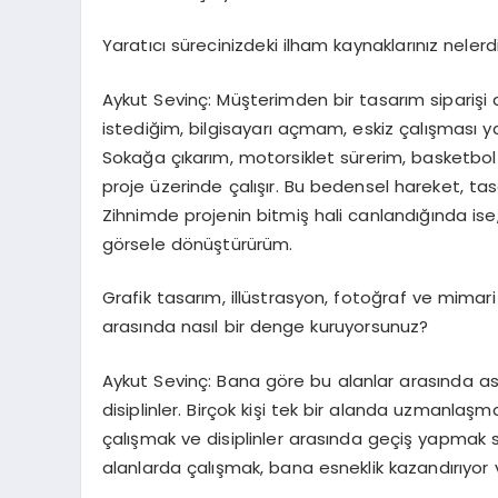
Yaratıcı sürecinizdeki ilham kaynaklarınız nelerdi
Aykut Sevinç: Müşterimden bir tasarım siparişi
istediğim, bilgisayarı açmam, eskiz çalışması
Sokağa çıkarım, motorsiklet sürerim, basketbol 
proje üzerinde çalışır. Bu bedensel hareket, tas
Zihnimde projenin bitmiş hali canlandığında is
görsele dönüştürürüm.
Grafik tasarım, illüstrasyon, fotoğraf ve mimari 
arasında nasıl bir denge kuruyorsunuz?
Aykut Sevinç: Bana göre bu alanlar arasında aslı
disiplinler. Birçok kişi tek bir alanda uzmanlaş
çalışmak ve disiplinler arasında geçiş yapmak so
alanlarda çalışmak, bana esneklik kazandırıyor v