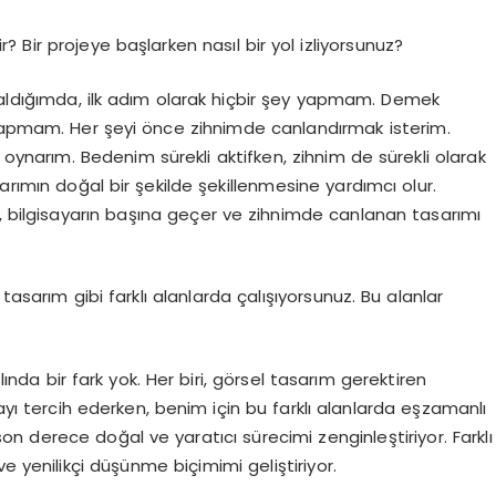
r? Bir projeye başlarken nasıl bir yol izliyorsunuz?
 aldığımda, ilk adım olarak hiçbir şey yapmam. Demek
 yapmam. Her şeyi önce zihnimde canlandırmak isterim.
oynarım. Bedenim sürekli aktifken, zihnim de sürekli olarak
arımın doğal bir şekilde şekillenmesine yardımcı olur.
e, bilgisayarın başına geçer ve zihnimde canlanan tasarımı
tasarım gibi farklı alanlarda çalışıyorsunuz. Bu alanlar
nda bir fark yok. Her biri, görsel tasarım gerektiren
mayı tercih ederken, benim için bu farklı alanlarda eşzamanlı
n derece doğal ve yaratıcı sürecimi zenginleştiriyor. Farklı
e yenilikçi düşünme biçimimi geliştiriyor.