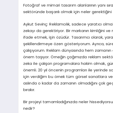
Fotoğraf ve mimari tasarım alanlarının yanı sır
sektöründe başarılı olmak için neler gerektiği
Aykut Sevinç: Reklamcılık, sadece yaratıcı olmak
zekayı da gerektiriyor. Bir markanın kimliğini v
ifade etmek, işin özüdür. Tasarımcı olarak, yarat
şekillendirmeye özen gösteriyorum. Ayrıca, sürek
çalışıyorum. Reklam dünyasında hem zamanı
önem taşıyor. Örneğin çağımızda reklam sektörü 
zeka ile çalışan programalara hakim olmak, g
önemli. 20 yıl öncenin programları ile yerinde s
için verdiğim bu örnek tüm görsel sanatlara v
aslında o kadar da zamanın olmadığını çok g
bırakır.
Bir projeyi tamamladığınızda neler hissediyorsu
nedir?