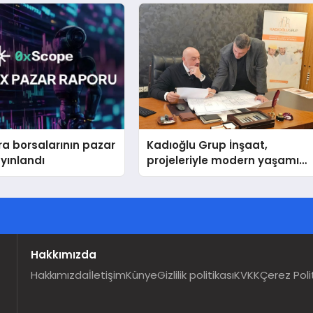
ra borsalarının pazar
Kadıoğlu Grup İnşaat,
yınlandı
projeleriyle modern yaşamı
şekillendiriyor
Hakkımızda
Hakkımızda
İletişim
Künye
Gizlilik politikası
KVKK
Çerez Poli