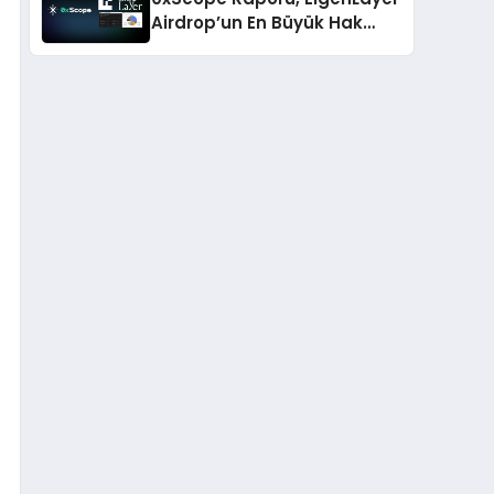
Airdrop’un En Büyük Hak
Sahiplerine İlişkin Önemli
Bilgiler Ortaya Koyuyor