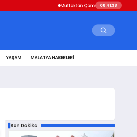
Mutfaktan Çamaşır Odasına Evin Ritmini Ko
06:41:39
YAŞAM
MALATYA HABERLERI
Son Dakika