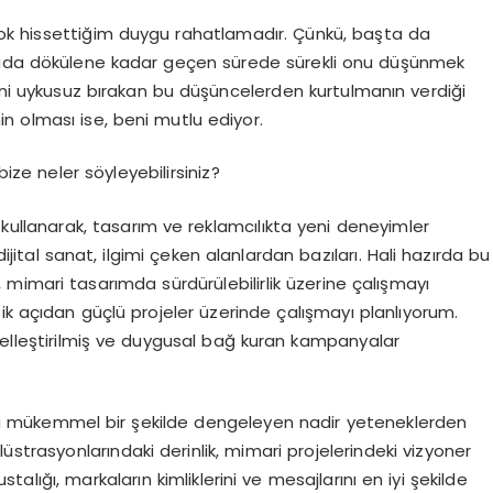
ok hissettiğim duygu rahatlamadır. Çünkü, başta da
ağıda dökülene kadar geçen sürede sürekli onu düşünmek
i uykusuz bırakan bu düşüncelerden kurtulmanın verdiği
nin olması ise, beni mutlu ediyor.
bize neler söyleyebilirsiniz?
 kullanarak, tasarım ve reklamcılıkta yeni deneyimler
ijital sanat, ilgimi çeken alanlardan bazıları. Hali hazırda bu
mimari tasarımda sürdürülebilirlik üzerine çalışmayı
açıdan güçlü projeler üzerinde çalışmayı planlıyorum.
selleştirilmiş ve duygusal bağ kuran kampanyalar
liği mükemmel bir şekilde dengeleyen nadir yeteneklerden
illüstrasyonlarındaki derinlik, mimari projelerindeki vizyoner
stalığı, markaların kimliklerini ve mesajlarını en iyi şekilde