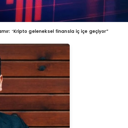
amır:
“
Kripto geleneksel finansla iç iç
e ge
çiyor”