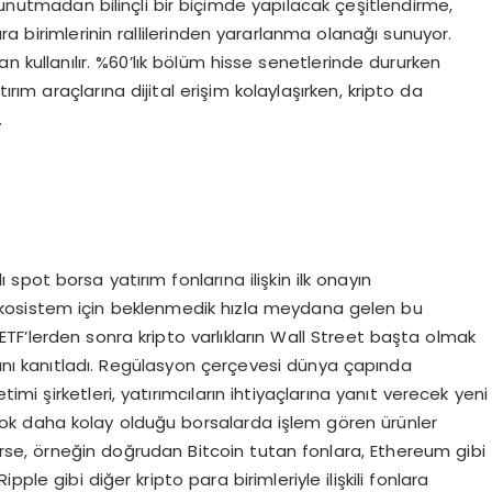
unu unutmadan bilinçli bir biçimde yapılacak çeşitlendirme,
a birimlerinin rallilerinden yararlanma olanağı sunuyor.
an kullanılır. %60’lık bölüm hisse senetlerinde dururken
ırım araçlarına dijital erişim kolaylaşırken, kripto da
.
pot borsa yatırım fonlarına ilişkin ilk onayın
“Ekosistem için beklenmedik hızla meydana gelen bu
TF’lerden sonra kripto varlıkların Wall Street başta olmak
ını kanıtladı. Regülasyon çerçevesi dünya çapında
timi şirketleri, yatırımcıların ihtiyaçlarına yanıt verecek yeni
in çok daha kolay olduğu borsalarda işlem gören ürünler
lerse, örneğin doğrudan Bitcoin tutan fonlara, Ethereum gibi
pple gibi diğer kripto para birimleriyle ilişkili fonlara