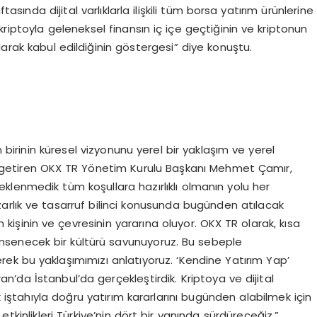
tasında dijital varlıklarla ilişkili tüm borsa yatırım ürünlerine
a kriptoyla geleneksel finansın iç içe geçtiğinin ve kriptonun
larak kabul edildiğinin göstergesi” diye konuştu.
z
irinin küresel vizyonunu yerel bir yaklaşım ve yerel
le getiren OKX TR Yönetim Kurulu Başkanı Mehmet Çamır,
Beklenmedik tüm koşullara hazırlıklı olmanın yolu her
rlık ve tasarruf bilinci konusunda bugünden atılacak
 kişinin ve çevresinin yararına oluyor. OKX TR olarak, kısa
senecek bir kültürü savunuyoruz. Bu sebeple
ek bu yaklaşımımızı anlatıyoruz. ‘Kendine Yatırım Yap’
ran’da İstanbul’da gerçekleştirdik. Kriptoya ve dijital
k iştahıyla doğru yatırım kararlarını bugünden alabilmek için
tkinlikleri Türkiye’nin dört bir yanında sürdüreceğiz.”