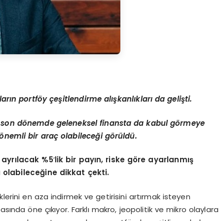
ların portf
ö
y çeşitlendirme alışkanlıkları da geliş
ti.
 son d
ö
nemde geleneksel finansta da kabul g
ö
rmeye
ö
nemli bir araç olabileceğ
i g
ö
rüldü.
 ayrılacak %5
’
lik bir payı
n, riske g
ö
re ayarlanmış
olabileceğine dikkat çekti.
klerini en aza indirmek ve getirisini artırmak isteyen
ında öne çıkıyor. Farklı makro, jeopolitik ve mikro olaylara