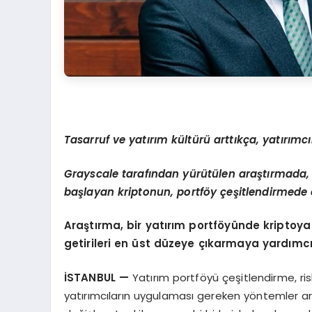
Tasarruf ve yatırım kültürü arttıkça, yatırımcı
Grayscale tarafından yürütülen araştırmada,
başlayan kriptonun, portf
ö
y çeşitlendirmede
Araştırma, bir yatırım portf
ö
yünde kriptoya
getirileri en ü
st d
üzeye çıkarmaya yardımcı 
İSTANBUL
—
Yatırım portföyü çeşitlendirme, ris
yatırımcıların uygulaması gereken yöntemler aras