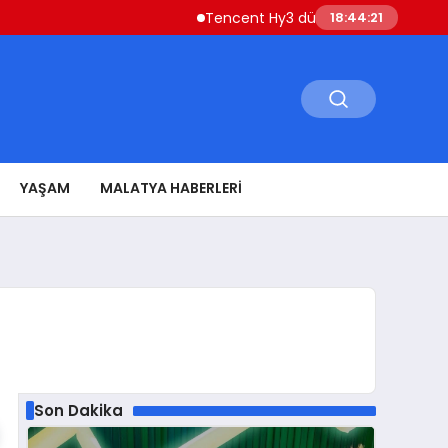
Tencent Hy3 dünya genelinde kullanıma sun
18:44:23
YAŞAM
MALATYA HABERLERI
Son Dakika