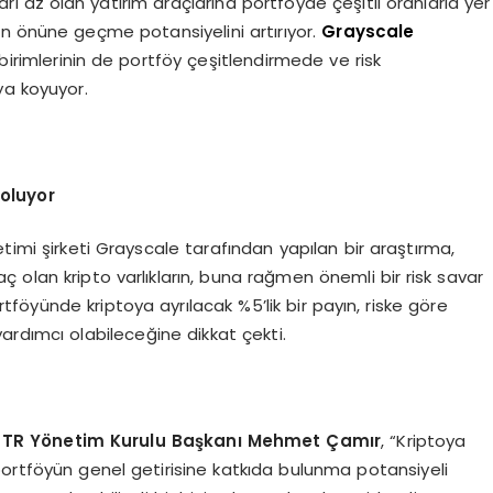
ları az olan yatırım araçlarına portföyde çeşitli oranlarla yer
n önüne geçme potansiyelini artırıyor.
Grayscale
birimlerinin de portföy çeşitlendirmede ve risk
ya koyuyor.
 oluyor
timi şirketi Grayscale tarafından yapılan bir araştırma,
 olan kripto varlıkların, buna rağmen önemli bir risk savar
rtföyünde kriptoya ayrılacak %5’lik bir payın, riske göre
ardımcı olabileceğine dikkat çekti.
 TR Y
ö
netim Kurulu Başkanı Mehmet Çamır
, “Kriptoya
portföyün genel getirisine katkıda bulunma potansiyeli