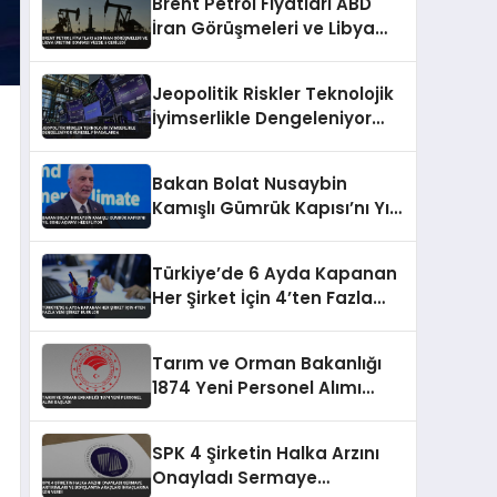
Brent Petrol Fiyatları ABD
İran Görüşmeleri ve Libya
Üretimi Sonrası Yüzde 5
Geriledi
Jeopolitik Riskler Teknolojik
İyimserlikle Dengeleniyor
Küresel Piyasalarda
Bakan Bolat Nusaybin
Kamışlı Gümrük Kapısı’nı Yıl
Sonu Açmayı Hedefliyor
Türkiye’de 6 Ayda Kapanan
Her Şirket İçin 4’ten Fazla
Yeni Şirket Kuruldu
Tarım ve Orman Bakanlığı
1874 Yeni Personel Alımı
Başladı
SPK 4 Şirketin Halka Arzını
Onayladı Sermaye