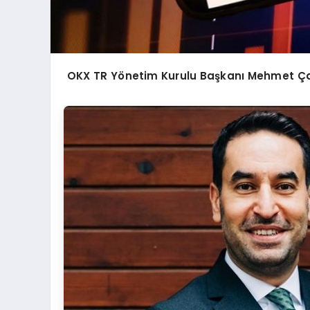
OKX TR Y
ö
netim Kurulu Başkanı Mehmet Ç