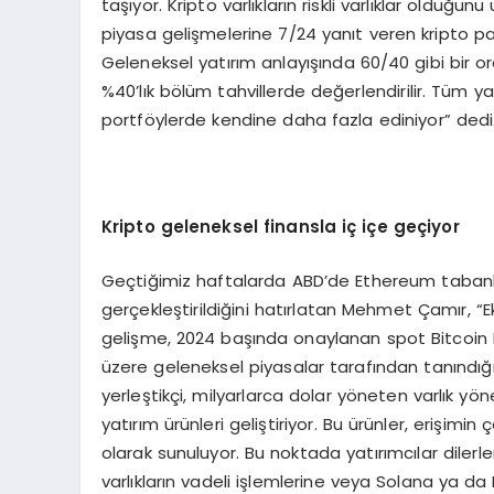
taşıyor. Kripto varlıkların riskli varlıklar olduğ
piyasa gelişmelerine 7/24 yanıt veren kripto par
Geleneksel yatırım anlayışında 60/40 gibi bir or
%40’lık bölüm tahvillerde değerlendirilir. Tüm yat
portföylerde kendine daha fazla ediniyor” dedi
Kripto geleneksel finansla iç iç
e ge
çiyor
Geçtiğimiz haftalarda ABD’de Ethereum tabanlı s
gerçekleştirildiğini hatırlatan Mehmet Çamır, 
gelişme, 2024 başında onaylanan spot Bitcoin E
üzere geleneksel piyasalar tarafından tanındığ
yerleştikçi, milyarlarca dolar yöneten varlık yöne
yatırım ürünleri geliştiriyor. Bu ürünler, erişim
olarak sunuluyor. Bu noktada yatırımcılar diler
varlıkların vadeli işlemlerine veya Solana ya da Ri