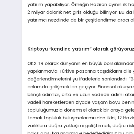
yatırım yapabiliyor. Örneğin Haziran ayının ilk haf
2 milyar dolarlık net giriş olduğu biliniyor. Bu d
yatırımcı nezdinde de bir çeşitlendirme aracı o
Kriptoyu
“
kendine yatırım” olarak g
ö
rüyoru
OKX TR olarak dünyanın en büyük borsalarından b
yapılanmayla Türkiye pazarına taşıdıklarını di
değerlendirmelerini şu ifadelerle sonlandırdı: “
anlamda gelişmekten geçiyor. Finansal okuryaza
bilinçli adımlar, orta ve uzun vadede adımı atan
vadeli hareketlerden ziyade yaşam boyu benim
topluluğumuzla dönemsel olarak bir araya geler
temalı topluluk buluşmalarımızdan ilkini, 12 Hazi
varlıklara doğru yaklaşımı geliştirmek, doğru ris
bakış açısı kazandırmayı hedeflediğimiz bu gibi e