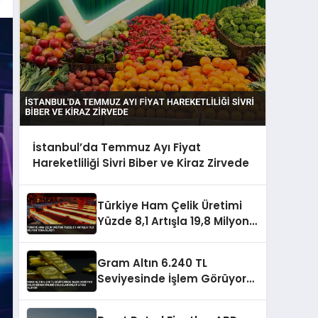
İstanbul’da Temmuz Ayı Fiyat
Hareketliliği Sivri Biber ve Kiraz Zirvede
Türkiye Ham Çelik Üretimi
Yüzde 8,1 Artışla 19,8 Milyon
Tona Ulaştı
Gram Altın 6.240 TL
Seviyesinde İşlem Görüyor
Dolar Endeksindeki
Dalgalanmalar Etkili Oluyor