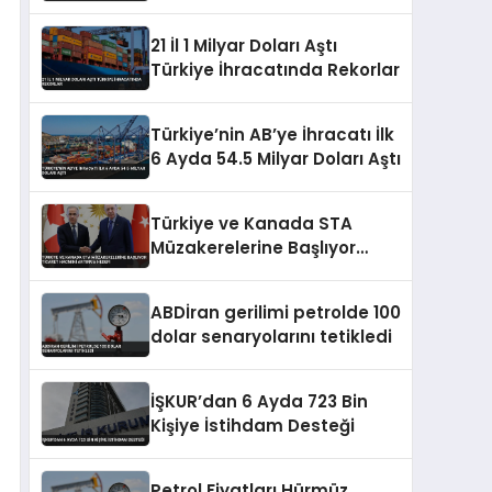
Artırımları ve Borçlanma
Araçları İhraçlarına İzin Verdi
21 İl 1 Milyar Doları Aştı
Türkiye İhracatında Rekorlar
Türkiye’nin AB’ye İhracatı İlk
6 Ayda 54.5 Milyar Doları Aştı
Türkiye ve Kanada STA
Müzakerelerine Başlıyor
Ticaret Hacmini Artırma
Hedefi
ABDİran gerilimi petrolde 100
dolar senaryolarını tetikledi
İŞKUR’dan 6 Ayda 723 Bin
Kişiye İstihdam Desteği
Petrol Fiyatları Hürmüz