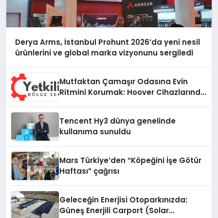
Derya Arms, İstanbul Prohunt 2026’da yeni nesil
ürünlerini ve global marka vizyonunu sergiledi
Mutfaktan Çamaşır Odasına Evin
Ritmini Korumak: Hoover Cihazlarında
Dürüst Teknik Destek Deneyimi
Tencent Hy3 dünya genelinde
kullanıma sunuldu
Mars Türkiye’den “Köpeğini İşe Götür
Haftası” çağrısı
Geleceğin Enerjisi Otoparkınızda:
Güneş Enerjili Carport (Solar