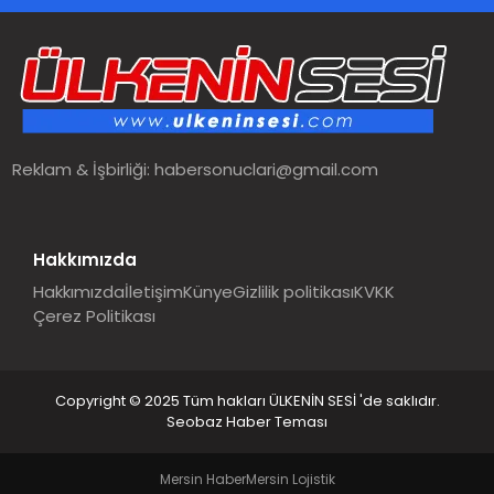
Reklam & İşbirliği:
habersonuclari@gmail.com
Hakkımızda
Hakkımızda
İletişim
Künye
Gizlilik politikası
KVKK
Çerez Politikası
Copyright © 2025 Tüm hakları ÜLKENİN SESİ 'de saklıdır.
Seobaz Haber Teması
Mersin Haber
Mersin Lojistik