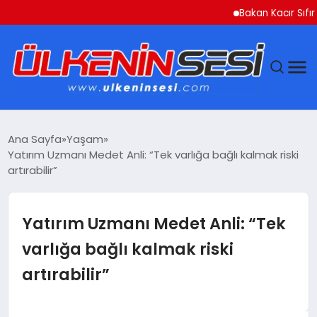
Bakan Kacır Sıfır Atık Pr
DÜNYA
Ana Sayfa
Yaşam
Yatırım Uzmanı Medet Anli: “Tek varlığa bağlı kalmak riski
EKONOMI
artırabilir”
GÜNDEM
Yatırım Uzmanı Medet Anli: “Tek
MAGAZIN
varlığa bağlı kalmak riski
artırabilir”
SAĞLIK
SIYASET