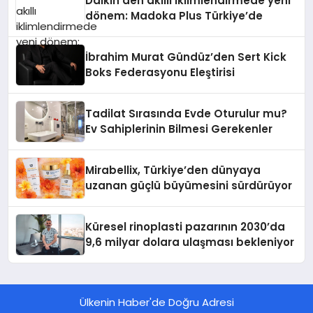
Daikin’den akıllı iklimlendirmede yeni
dönem: Madoka Plus Türkiye’de
İbrahim Murat Gündüz’den Sert Kick
Boks Federasyonu Eleştirisi
Tadilat Sırasında Evde Oturulur mu?
Ev Sahiplerinin Bilmesi Gerekenler
Mirabellix, Türkiye’den dünyaya
uzanan güçlü büyümesini sürdürüyor
Küresel rinoplasti pazarının 2030’da
9,6 milyar dolara ulaşması bekleniyor
Ülkenin Haber'de Doğru Adresi