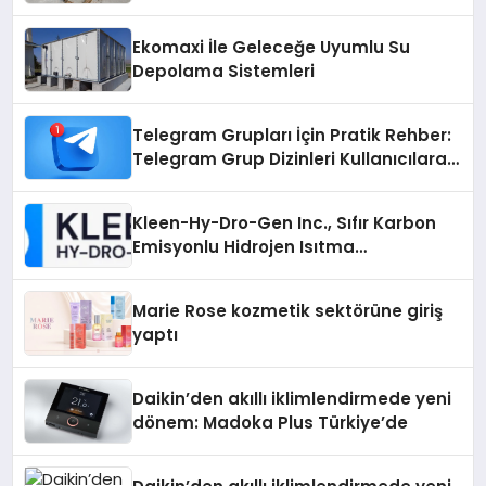
Otopark) Nedir?
Ekomaxi İle Geleceğe Uyumlu Su
Depolama Sistemleri
Telegram Grupları İçin Pratik Rehber:
Telegram Grup Dizinleri Kullanıcılara
Ne Sağlar?
Kleen-Hy-Dro-Gen Inc., Sıfır Karbon
Emisyonlu Hidrojen Isıtma
Teknolojisinde ISO ve TSSA
Düzenleyici Onaylarını Aldı
Marie Rose kozmetik sektörüne giriş
yaptı
Daikin’den akıllı iklimlendirmede yeni
dönem: Madoka Plus Türkiye’de