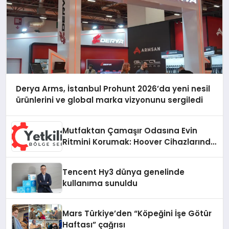
Derya Arms, İstanbul Prohunt 2026’da yeni nesil
ürünlerini ve global marka vizyonunu sergiledi
Mutfaktan Çamaşır Odasına Evin
Ritmini Korumak: Hoover Cihazlarında
Dürüst Teknik Destek Deneyimi
Tencent Hy3 dünya genelinde
kullanıma sunuldu
Mars Türkiye’den “Köpeğini İşe Götür
Haftası” çağrısı