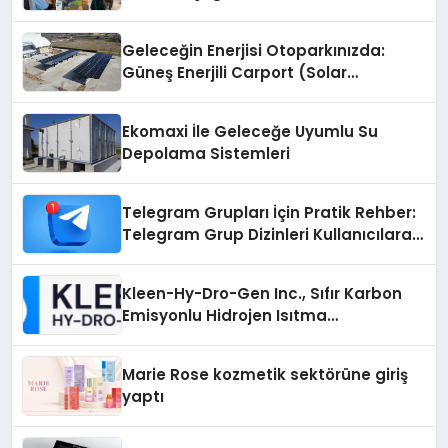
Geleceğin Enerjisi Otoparkınızda:
Güneş Enerjili Carport (Solar
Otopark) Nedir?
Ekomaxi İle Geleceğe Uyumlu Su
Depolama Sistemleri
Telegram Grupları İçin Pratik Rehber:
Telegram Grup Dizinleri Kullanıcılara
Ne Sağlar?
Kleen-Hy-Dro-Gen Inc., Sıfır Karbon
Emisyonlu Hidrojen Isıtma
Teknolojisinde ISO ve TSSA
Düzenleyici Onaylarını Aldı
Marie Rose kozmetik sektörüne giriş
yaptı