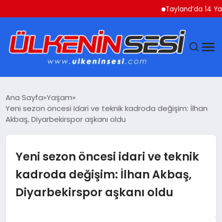
Tayland’da 14 Yaşındaki Ö
DÜNYA
Ana Sayfa
Yaşam
Yeni sezon öncesi idari ve teknik kadroda değişim: İlhan
EKONOMI
Akbaş, Diyarbekirspor aşkanı oldu
GÜNDEM
Yeni sezon öncesi idari ve teknik
MAGAZIN
kadroda değişim: İlhan Akbaş,
Diyarbekirspor aşkanı oldu
SAĞLIK
SIYASET