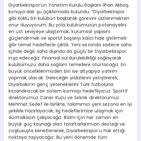
Diyarbekirspor’un Yönetim Kurulu Başkanı İlhan Akbaş,
konuya dair şu açıklamada bulundu: “Diyarbekirspor
gibi köklü bir kulübün başkanlık görevini üstlenmekten
onur duyuyorum. Bu yola kulübümüzün potansiyelini
en üst seviyeye ulaştırmak, kurumsal yapısını
güçlendirmek ve sportif başarıyı kalıcı hale getirmek
gibi temel hedeflerle çıktık. Yeni sezonda sadece saha
içinde değil, saha dışında da güçlü bir Diyarbekirspor
inşa edeceğiz. Finansal sürdürülebilirliği sağlayarak
kulübümüzü daha sağlam temellere oturtacağız. En
büyük önceliklerimizden biri ise altyapıya yatırım
yapmak olacak. Geleceğin yıldızlarını yetiştirerek,
Diyarbakır’ın genç yeteneklerini Türk futboluna
kazandıracak bir sistem kurmayı hedefliyoruz. Sportif
direktörümüz Caner Kuzu ve teknik direktörümüz
Mehmet Sedef ile birlikte, takımımızı yeni sezona en iyi
şekilde hazırlayacak, lig hedeflerimize ulaşmak için
durmaksızın çalışacağız. Bizim için her zaman en
büyük güç kaynağı olan taraftarlarımızın desteği ve
coşkusuyla kenetlenerek, Diyarbekirspor’u hak ettiği
noktaya taşıyacağız. Bu yeni dönemde tüm