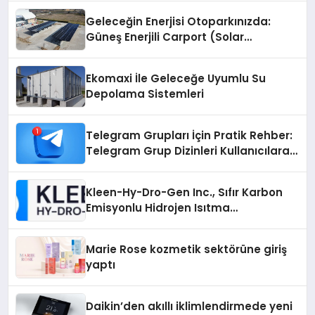
Geleceğin Enerjisi Otoparkınızda:
Güneş Enerjili Carport (Solar
Otopark) Nedir?
Ekomaxi İle Geleceğe Uyumlu Su
Depolama Sistemleri
Telegram Grupları İçin Pratik Rehber:
Telegram Grup Dizinleri Kullanıcılara
Ne Sağlar?
Kleen-Hy-Dro-Gen Inc., Sıfır Karbon
Emisyonlu Hidrojen Isıtma
Teknolojisinde ISO ve TSSA
Düzenleyici Onaylarını Aldı
Marie Rose kozmetik sektörüne giriş
yaptı
Daikin’den akıllı iklimlendirmede yeni