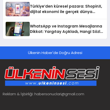
Türkiye’den küresel pazara: ShopinX,
dijital ekonomi ile gerçek dünya
alışverişini bir araya getirmeyi
hedefliyor
WhatsApp ve Instagram Mesajlarına
Dikkat: Yargıtay Açıkladı, Hangi Sözler
‘Cinsel Taciz’ Sayılıyor?
Ülkenin Haber'de Doğru Adresi
Reklam & İşbirliği:
habersonuclari@gmail.com