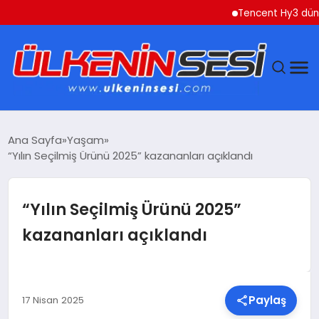
Tencent Hy3 dünya genel
DÜNYA
Ana Sayfa
Yaşam
“Yılın Seçilmiş Ürünü 2025” kazananları açıklandı
EKONOMI
GÜNDEM
“Yılın Seçilmiş Ürünü 2025”
kazananları açıklandı
MAGAZIN
SAĞLIK
Paylaş
17 Nisan 2025
SIYASET