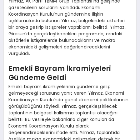
Yılmaz, AK Parti TBMM Grup Toplantısı’na gelişinde
gazetecilerin sorularını yanıtladı. Ekonomi
Koordinasyon Kurulu’nun gündemine ilişkin
açıklamalarda bulunan Yılmaz, bölgelerdeki aktörleri
bir araya getirip istişareler yaptıklarını belirtti. Yılmaz,
Giresun’da gerçekleştirecekleri programda, oradaki
aktörlerle istişarelerde bulunacaklarını ve makro
ekonomideki gelişmeleri değerlendireceklerini
vurguladı.
Emekli Bayram İkramiyeleri
Gündeme Geldi
Emekli bayram ikramiyelerinin gündeme gelip
gelmeyeceği sorusuna yanıt veren Yılmaz, Ekonomi
Koordinasyon Kurulu’nda genel ekonomi politikalarının
görüşüldüğünü söyledi. Yılmaz, gerçekleştirilecek
toplantının bölgesel kalkınma toplantısı olacağını
belirtti. Bu vesileyle bakanlarla diğer konuları da
Ekonomi Koordinasyon Kurulu olarak
değerlendireceklerini ifade etti. Yılmaz, toplantıda
özellikle makro ekonomideki gelişmeleri detaylı bir