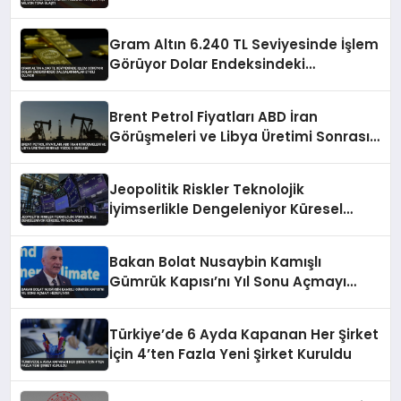
Gram Altın 6.240 TL Seviyesinde İşlem
Görüyor Dolar Endeksindeki
Dalgalanmalar Etkili Oluyor
Brent Petrol Fiyatları ABD İran
Görüşmeleri ve Libya Üretimi Sonrası
Yüzde 5 Geriledi
Jeopolitik Riskler Teknolojik
İyimserlikle Dengeleniyor Küresel
Piyasalarda
Bakan Bolat Nusaybin Kamışlı
Gümrük Kapısı’nı Yıl Sonu Açmayı
Hedefliyor
Türkiye’de 6 Ayda Kapanan Her Şirket
İçin 4’ten Fazla Yeni Şirket Kuruldu