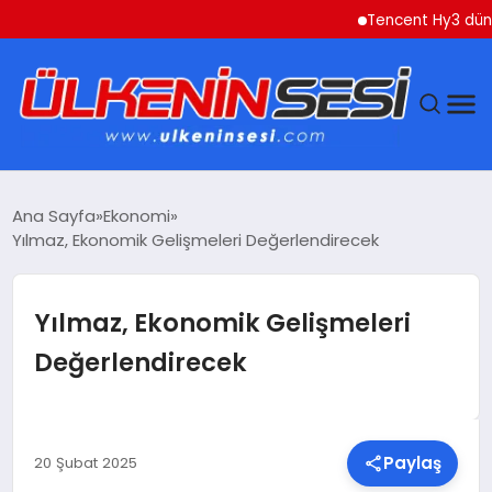
Tencent Hy3 dünya gen
DÜNYA
Ana Sayfa
Ekonomi
Yılmaz, Ekonomik Gelişmeleri Değerlendirecek
EKONOMI
GÜNDEM
Yılmaz, Ekonomik Gelişmeleri
Değerlendirecek
MAGAZIN
SAĞLIK
Paylaş
20 Şubat 2025
SIYASET