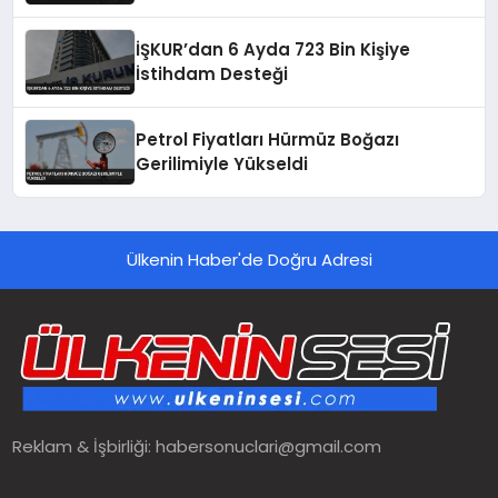
İŞKUR’dan 6 Ayda 723 Bin Kişiye
İstihdam Desteği
Petrol Fiyatları Hürmüz Boğazı
Gerilimiyle Yükseldi
Ülkenin Haber'de Doğru Adresi
Reklam & İşbirliği:
habersonuclari@gmail.com