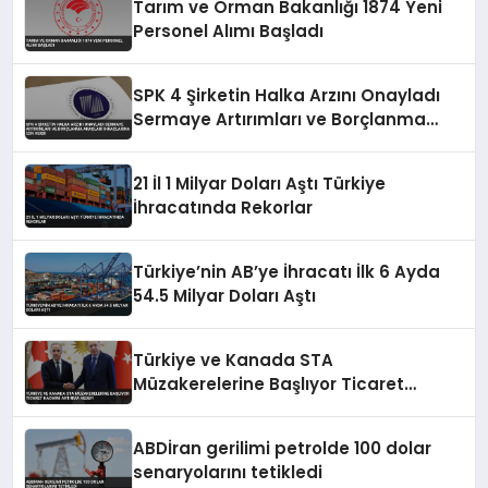
Tarım ve Orman Bakanlığı 1874 Yeni
Personel Alımı Başladı
SPK 4 Şirketin Halka Arzını Onayladı
Sermaye Artırımları ve Borçlanma
Araçları İhraçlarına İzin Verdi
21 İl 1 Milyar Doları Aştı Türkiye
İhracatında Rekorlar
Türkiye’nin AB’ye İhracatı İlk 6 Ayda
54.5 Milyar Doları Aştı
Türkiye ve Kanada STA
Müzakerelerine Başlıyor Ticaret
Hacmini Artırma Hedefi
ABDİran gerilimi petrolde 100 dolar
senaryolarını tetikledi