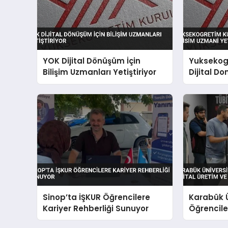
YOK Dijital Dönüşüm İçin
Yuksekog
Bilişim Uzmanları Yetiştiriyor
Dijital Do
Uzmani Y
Sinop’ta İŞKUR Öğrencilere
Karabük Ü
Kariyer Rehberliği Sunuyor
Öğrenciler
Yapay Zek