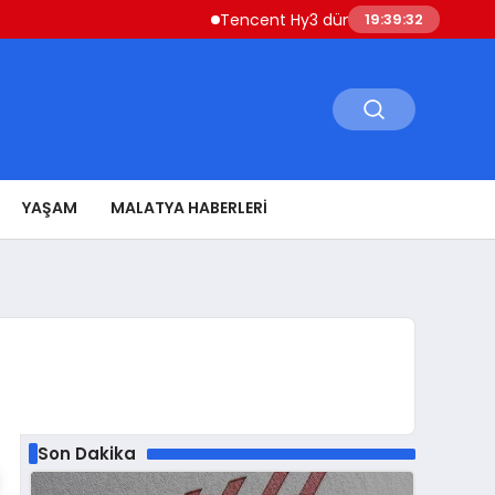
Tencent Hy3 dünya genelinde kullanıma
19:39:32
YAŞAM
MALATYA HABERLERI
Son Dakika