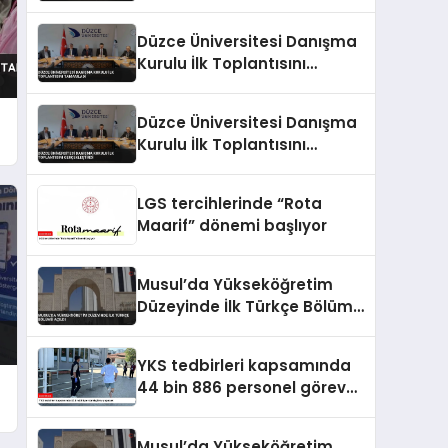
Gerçekleştirdi
Düzce Üniversitesi Danışma
Kurulu İlk Toplantısını
Tamamladı
Düzce Üniversitesi Danışma
Kurulu İlk Toplantısını
Gerçekleştirdi
LGS tercihlerinde “Rota
Maarif” dönemi başlıyor
Musul’da Yükseköğretim
Düzeyinde İlk Türkçe Bölümü
Açıldı
YKS tedbirleri kapsamında
44 bin 886 personel görev
yapacak
Musul’da Yükseköğretim