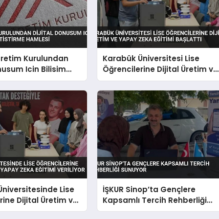
retim Kurulundan
Karabük Üniversitesi Lise
nusum Icin Bilisim
Öğrencilerine Dijital Üretim ve
etistirme Hamlesi
Yapay Zeka Eğitimi Başlattı
niversitesinde Lise
İŞKUR Sinop’ta Gençlere
ine Dijital Üretim ve
Kapsamlı Tercih Rehberliği
a Eğitimi Veriliyor
Sunuyor