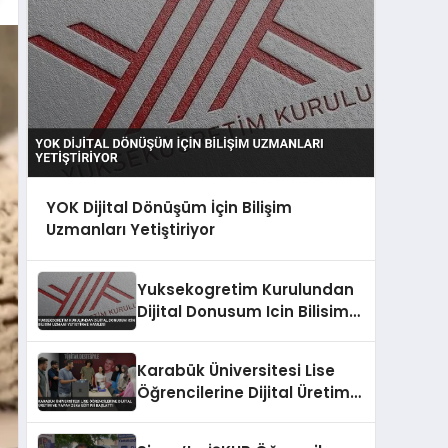
YOK Dijital Dönüşüm İçin Bilişim
Uzmanları Yetiştiriyor
Yuksekogretim Kurulundan
Dijital Donusum Icin Bilisim
Uzmani Yetistirme Hamlesi
Karabük Üniversitesi Lise
Öğrencilerine Dijital Üretim
ve Yapay Zeka Eğitimi
Başlattı