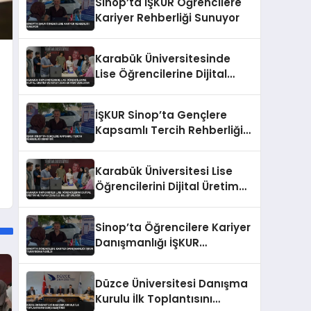
Sinop’ta İŞKUR Öğrencilere
Kariyer Rehberliği Sunuyor
Karabük Üniversitesinde
Lise Öğrencilerine Dijital
Üretim ve Yapay Zeka
Eğitimi Veriliyor
İŞKUR Sinop’ta Gençlere
Kapsamlı Tercih Rehberliği
Sunuyor
Karabük Üniversitesi Lise
Öğrencilerini Dijital Üretim
ve Yapay Zeka ile
Buluşturuyor
Sinop’ta Öğrencilere Kariyer
Danışmanlığı İŞKUR
Tarafından Verildi
Düzce Üniversitesi Danışma
Kurulu İlk Toplantısını