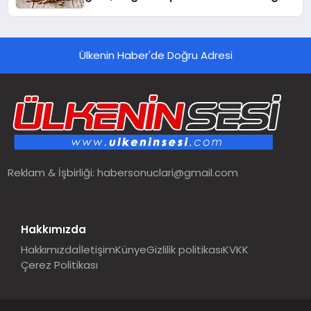
Kedi Mamasının İyi Sindirildiğini
Ortaya Koydu
Ülkenin Haber'de Doğru Adresi
Reklam & İşbirliği:
habersonuclari@gmail.com
Hakkımızda
Hakkımızda
İletişim
Künye
Gizlilik politikası
KVKK
Çerez Politikası