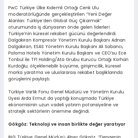
PwC Türkiye Ülke Kıdemli Ortağı Cenk Ulu
moderatörlüğünde gerçekleştirilen “Yeni Değer
Alanları: Türkiye’den Global Güç Çıkarmak”
oturumunda iş dünyasının önde gelen liderleri
Türkiye’nin küresel rekabet gücünü değerlendirdi.
Dalgakıran Kompresör Yönetim Kurulu Başkanı Adnan
Dalgakıran, ESAS Yönetim Kurulu Başkanı Ali Sabancı,
Paloma Hotels Yönetim Kurulu Başkanı ve CEO’su Ece
Tonbul ile TFI Holding/Ata Grubu Kurucu Ortağı Korhan
Kurdoğlu; ölçeklenebilir büyüme, girişimcilik, küresel
marka yaratma ve uluslararası rekabet başlıklarında
görüşlerini paylaştı.
Türkiye Varlık Fonu Genel Müdürü ve Yönetim Kurulu
Üyesi Arda Ermut da yaptığı konuşmada Türkiye
ekonomisinin uzun vadeli yatırım potansiyeline ve
stratejik sektörlerin önemine değindi.
Gökgöz: Teknoloji ve insan birlikte değer yaratıyor
ING Türkiye Genel Müdürü Alper Gökgöz, “Dengenin