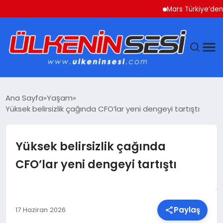
Mars Türkiye’den “Köpeği
DÜNYA
Ana Sayfa
Yaşam
Yüksek belirsizlik çağında CFO’lar yeni dengeyi tartıştı
EKONOMI
GÜNDEM
Yüksek belirsizlik çağında
CFO’lar yeni dengeyi tartıştı
MAGAZIN
SAĞLIK
Paylaş
17 Haziran 2026
SIYASET