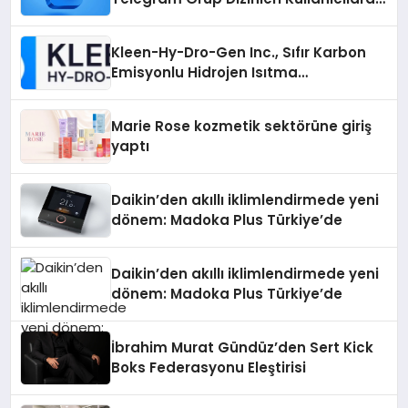
Ne Sağlar?
Kleen-Hy-Dro-Gen Inc., Sıfır Karbon
Emisyonlu Hidrojen Isıtma
Teknolojisinde ISO ve TSSA
Düzenleyici Onaylarını Aldı
Marie Rose kozmetik sektörüne giriş
yaptı
Daikin’den akıllı iklimlendirmede yeni
dönem: Madoka Plus Türkiye’de
Daikin’den akıllı iklimlendirmede yeni
dönem: Madoka Plus Türkiye’de
İbrahim Murat Gündüz’den Sert Kick
Boks Federasyonu Eleştirisi