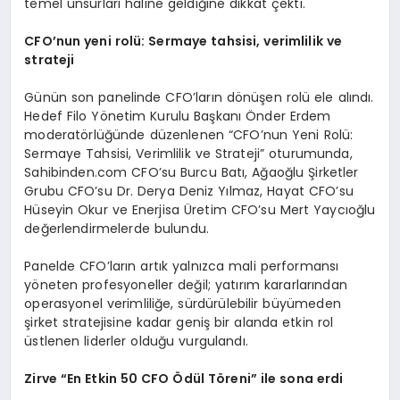
temel unsurları haline geldiğine dikkat çekti.
CFO’nun yeni rolü: Sermaye tahsisi, verimlilik ve
strateji
Günün son panelinde CFO’ların dönüşen rolü ele alındı.
Hedef Filo Yönetim Kurulu Başkanı Önder Erdem
moderatörlüğünde düzenlenen “CFO’nun Yeni Rolü:
Sermaye Tahsisi, Verimlilik ve Strateji” oturumunda,
Sahibinden.com CFO’su Burcu Batı, Ağaoğlu Şirketler
Grubu CFO’su Dr. Derya Deniz Yılmaz, Hayat CFO’su
Hüseyin Okur ve Enerjisa Üretim CFO’su Mert Yaycıoğlu
değerlendirmelerde bulundu.
Panelde CFO’ların artık yalnızca mali performansı
yöneten profesyoneller değil; yatırım kararlarından
operasyonel verimliliğe, sürdürülebilir büyümeden
şirket stratejisine kadar geniş bir alanda etkin rol
üstlenen liderler olduğu vurgulandı.
Zirve “En Etkin 50 CFO Ödül Töreni” ile sona erdi