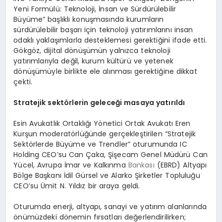
Yeni Formülü: Teknoloji, İnsan ve Sürdürülebilir
Büyüme” başlıklı konuşmasında kurumların
sürdürülebilir başarı için teknoloji yatırımlarını insan
odaklı yaklaşımlarla desteklemesi gerektiğini ifade etti.
Gökgöz, dijital dönüşümün yalnızca teknoloji
yatırımlarıyla değil, kurum kültürü ve yetenek
dönüşümüyle birlikte ele alınması gerektiğine dikkat
çekti.
Stratejik sektörlerin geleceği masaya yatırıldı
Esin Avukatlık Ortaklığı Yönetici Ortak Avukatı Eren
Kurşun moderatörlüğünde gerçekleştirilen “Stratejik
Sektörlerde Büyüme ve Trendler” oturumunda IC
Holding CEO’su Can Çaka, Şişecam Genel Müdürü Can
Yücel, Avrupa İmar ve Kalkınma
Bankası
(EBRD) Altyapı
Bölge Başkanı İdil Gürsel ve Alarko Şirketler Topluluğu
CEO’su Ümit N. Yıldız bir araya geldi.
Oturumda enerji, altyapı, sanayi ve yatırım alanlarında
önümüzdeki dönemin fırsatları değerlendirilirken;