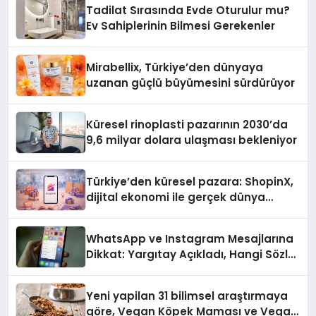
Tadilat Sırasında Evde Oturulur mu?
Ev Sahiplerinin Bilmesi Gerekenler
Mirabellix, Türkiye’den dünyaya
uzanan güçlü büyümesini sürdürüyor
Küresel rinoplasti pazarının 2030’da
9,6 milyar dolara ulaşması bekleniyor
Türkiye’den küresel pazara: ShopinX,
dijital ekonomi ile gerçek dünya
alışverişini bir araya getirmeyi
hedefliyor
WhatsApp ve Instagram Mesajlarına
Dikkat: Yargıtay Açıkladı, Hangi Sözler
‘Cinsel Taciz’ Sayılıyor?
Yeni yapilan 31 bilimsel araştırmaya
göre, Vegan Köpek Maması ve Vegan