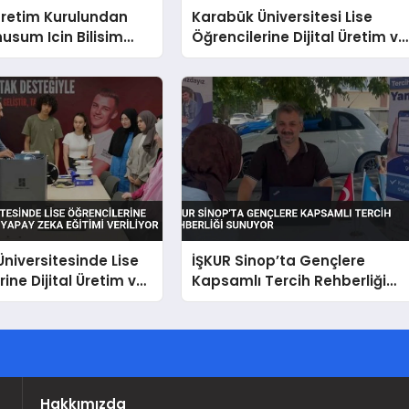
retim Kurulundan
Karabük Üniversitesi Lise
nusum Icin Bilisim
Öğrencilerine Dijital Üretim ve
etistirme Hamlesi
Yapay Zeka Eğitimi Başlattı
niversitesinde Lise
İŞKUR Sinop’ta Gençlere
ine Dijital Üretim ve
Kapsamlı Tercih Rehberliği
a Eğitimi Veriliyor
Sunuyor
Hakkımızda