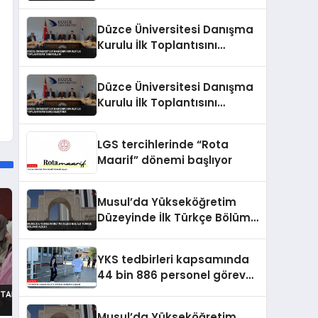
Gerçekleştirdi
Düzce Üniversitesi Danışma
Kurulu İlk Toplantısını
Tamamladı
Düzce Üniversitesi Danışma
Kurulu İlk Toplantısını
Gerçekleştirdi
LGS tercihlerinde “Rota
Maarif” dönemi başlıyor
Musul’da Yükseköğretim
Düzeyinde İlk Türkçe Bölümü
Açıldı
YKS tedbirleri kapsamında
44 bin 886 personel görev
yapacak
Musul’da Yükseköğretim