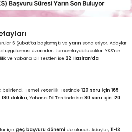
etayları
urular 6 Şubat’ta başlamıştı ve
yarın
sona eriyor. Adaylar
obil uygulaması üzerinden tamamlayabilecekler. YKS’nin
lilik ve Yabancı Dil Testleri ise
22 Haziran’da
 belirlendi. Temel Yeterlilik Testinde
120 soru için 165
n 180 dakika
, Yabancı Dil Testinde ise
80 soru için 120
ar için
geç başvuru dönemi
de olacak. Adaylar,
11-13