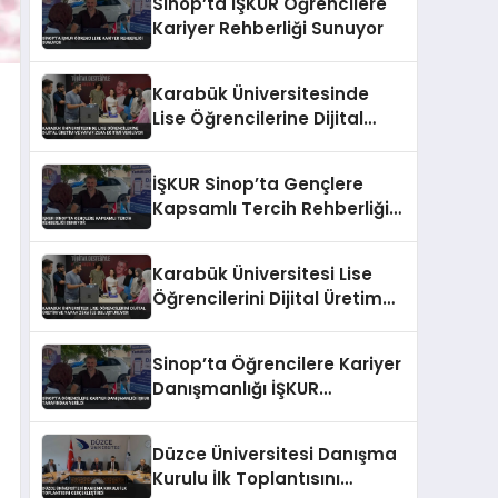
Sinop’ta İŞKUR Öğrencilere
Kariyer Rehberliği Sunuyor
Karabük Üniversitesinde
Lise Öğrencilerine Dijital
Üretim ve Yapay Zeka
Eğitimi Veriliyor
İŞKUR Sinop’ta Gençlere
Kapsamlı Tercih Rehberliği
Sunuyor
Karabük Üniversitesi Lise
Öğrencilerini Dijital Üretim
ve Yapay Zeka ile
Buluşturuyor
Sinop’ta Öğrencilere Kariyer
Danışmanlığı İŞKUR
Tarafından Verildi
Düzce Üniversitesi Danışma
Kurulu İlk Toplantısını