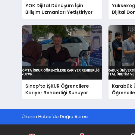
YOK Dijital Dönüşüm İçin
Yuksekog
Bilişim Uzmanları Yetiştiriyor
Dijital Do
Uzmani Y
Sinop’ta İŞKUR Öğrencilere
Karabük Ü
Kariyer Rehberliği Sunuyor
Öğrenciler
Yapay Zek
Ülkenin Haber'de Doğru Adresi