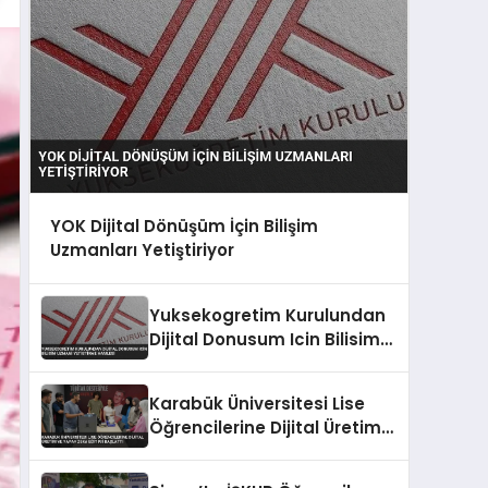
YOK Dijital Dönüşüm İçin Bilişim
Uzmanları Yetiştiriyor
Yuksekogretim Kurulundan
Dijital Donusum Icin Bilisim
Uzmani Yetistirme Hamlesi
Karabük Üniversitesi Lise
Öğrencilerine Dijital Üretim
ve Yapay Zeka Eğitimi
Başlattı