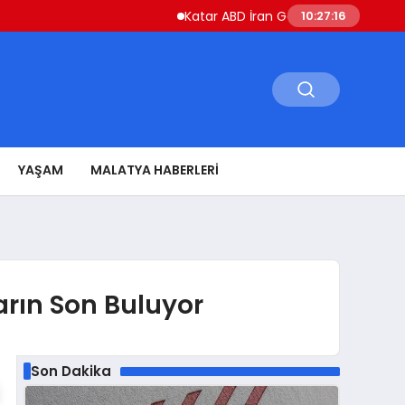
Katar ABD İran Gerilimini Düşürmek İçin Ç
10:27:17
YAŞAM
MALATYA HABERLERI
arın Son Buluyor
Son Dakika