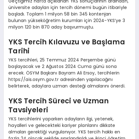
Geçtiğimiz hafta açıklanan YKS sonuçlarının ardından,
üniversite adayları için tercih dönemi bugün itibariyle
başladı. Toplam 1 milyon 58 bin 345 kontenjan
bulunan yükseköğretim kurumları için 2024-YKS’ye 3
milyon 120 bin 870 aday başvurmuştu.
YKS Tercih Kılavuzu ve Başlama
Tarihi
YKS tercihleri, 25 Temmuz 2024 Perşembe günü
başlayacak ve 2 Ağustos 2024 Cuma günü sona
erecek. ÖSYM Başkanı Bayram Ali Ersoy, tercihlerin
https://ais.osym.gov.tr adresinden yapılacağını
belirterek, adaylara uzman desteği almalarını önerdi.
YKS Tercih Süreci ve Uzman
Tavsiyeleri
YKS tercihlerini yaparken adayların ilgi, yetenek,
hayalleri ve gelecekteki kariyer planlarını dikkate
almaları gerektiği vurgulanıyor. YKS tercih hakkı en
fazla 24 olacak şekilde sınırlandırıldı ve ikinci öğretim