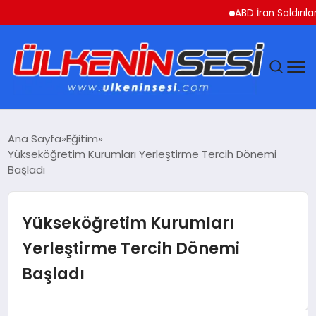
ABD İran Saldırılarını A
DÜNYA
Ana Sayfa
Eğitim
Yükseköğretim Kurumları Yerleştirme Tercih Dönemi
EKONOMI
Başladı
GÜNDEM
Yükseköğretim Kurumları
MAGAZIN
Yerleştirme Tercih Dönemi
Başladı
SAĞLIK
SIYASET