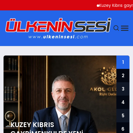
Kuzey Kıbrıs gayrimenkulde 
DÜNYA
1
EKONOMI
2
GÜNDEM
3
MAGAZIN
4
SAĞLIK
5
KUZEY KIBRIS
6
SIYASET