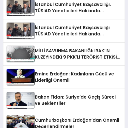
İstanbul Cumhuriyet Başsavcılığı,
TÜSİAD Yöneticileri Hakkında
Soruşturma Sürüyor
İstanbul Cumhuriyet Başsavcılığı
TÜSİAD Yöneticileri Hakkında
Soruşturma Başlattı
MİLLİ SAVUNMA BAKANLIĞI: IRAK’IN
KUZEYİNDEKİ 9 PKK’LI TERÖRİST ETKİSİZ
HALE GETİRİLDİ
Emine Erdoğan: Kadınların Gücü ve
Liderliği Önemli
Bakan Fidan: Suriye’de Geçiş Süreci
ve Beklentiler
Cumhurbaşkanı Erdoğan’dan Önemli
Değerlendirmeler