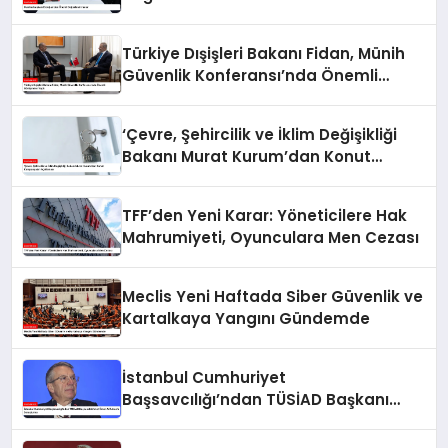
Türkiye Dışişleri Bakanı Fidan, Münih
Güvenlik Konferansı’nda Önemli
Görüşmeler Yaptı
‘Çevre, Şehircilik ve İklim Değişikliği
Bakanı Murat Kurum’dan Konut
Kampanyaları Açıklaması
TFF’den Yeni Karar: Yöneticilere Hak
Mahrumiyeti, Oyunculara Men Cezası
Meclis Yeni Haftada Siber Güvenlik ve
Kartalkaya Yangını Gündemde
İstanbul Cumhuriyet
Başsavcılığı’ndan TÜSİAD Başkanı
Mehmet Ömer Arif Aras’a Soruşturma