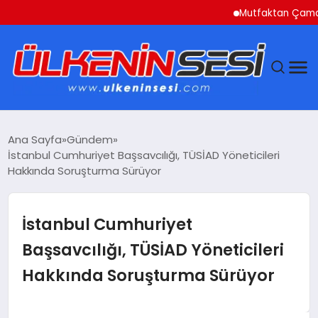
Mutfaktan Çamaşır Od
DÜNYA
Ana Sayfa
Gündem
İstanbul Cumhuriyet Başsavcılığı, TÜSİAD Yöneticileri
EKONOMI
Hakkında Soruşturma Sürüyor
GÜNDEM
İstanbul Cumhuriyet
MAGAZIN
Başsavcılığı, TÜSİAD Yöneticileri
Hakkında Soruşturma Sürüyor
SAĞLIK
SIYASET