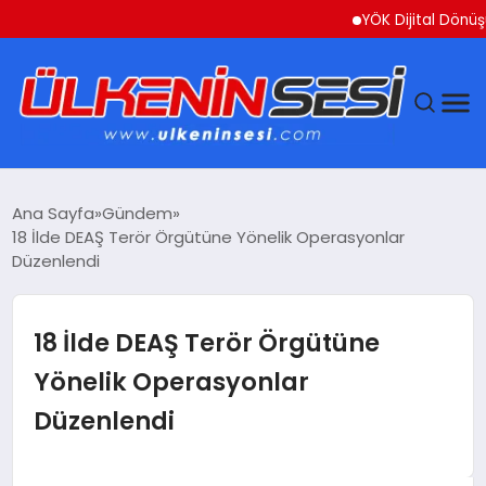
YÖK Dijital Dönüşüm İçin
DÜNYA
Ana Sayfa
Gündem
18 İlde DEAŞ Terör Örgütüne Yönelik Operasyonlar
EKONOMI
Düzenlendi
GÜNDEM
18 İlde DEAŞ Terör Örgütüne
MAGAZIN
Yönelik Operasyonlar
Düzenlendi
SAĞLIK
SIYASET