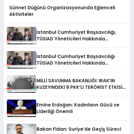
Sünnet Düğünü Organizasyonunda Eğlenceli
Aktiviteler
İstanbul Cumhuriyet Başsavcılığı,
TÜSİAD Yöneticileri Hakkında
Soruşturma Sürüyor
İstanbul Cumhuriyet Başsavcılığı
TÜSİAD Yöneticileri Hakkında
Soruşturma Başlattı
MİLLİ SAVUNMA BAKANLIĞI: IRAK’IN
KUZEYİNDEKİ 9 PKK’LI TERÖRİST ETKİSİZ
HALE GETİRİLDİ
Emine Erdoğan: Kadınların Gücü ve
Liderliği Önemli
Bakan Fidan: Suriye’de Geçiş Süreci