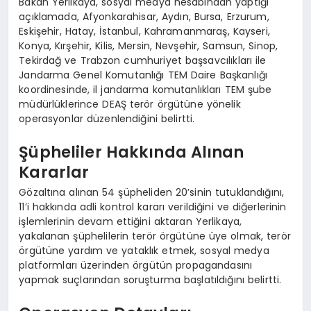
Bakan Yerlikaya, sosyal medya hesabından yaptığı
açıklamada, Afyonkarahisar, Aydın, Bursa, Erzurum,
Eskişehir, Hatay, İstanbul, Kahramanmaraş, Kayseri,
Konya, Kırşehir, Kilis, Mersin, Nevşehir, Samsun, Sinop,
Tekirdağ ve Trabzon cumhuriyet başsavcılıkları ile
Jandarma Genel Komutanlığı TEM Daire Başkanlığı
koordinesinde, il jandarma komutanlıkları TEM şube
müdürlüklerince DEAŞ terör örgütüne yönelik
operasyonlar düzenlendiğini belirtti.
Şüpheliler Hakkında Alınan
Kararlar
Gözaltına alınan 54 şüpheliden 20’sinin tutuklandığını,
11’i hakkında adli kontrol kararı verildiğini ve diğerlerinin
işlemlerinin devam ettiğini aktaran Yerlikaya,
yakalanan şüphelilerin terör örgütüne üye olmak, terör
örgütüne yardım ve yataklık etmek, sosyal medya
platformları üzerinden örgütün propagandasını
yapmak suçlarından soruşturma başlatıldığını belirtti.