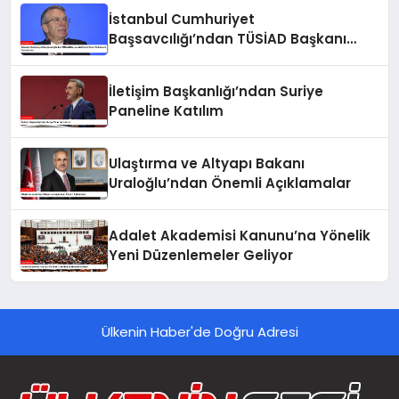
İstanbul Cumhuriyet
Başsavcılığı’ndan TÜSİAD Başkanı
Mehmet Ömer Arif Aras’a Soruşturma
İletişim Başkanlığı’ndan Suriye
Paneline Katılım
Ulaştırma ve Altyapı Bakanı
Uraloğlu’ndan Önemli Açıklamalar
Adalet Akademisi Kanunu’na Yönelik
Yeni Düzenlemeler Geliyor
Ülkenin Haber'de Doğru Adresi