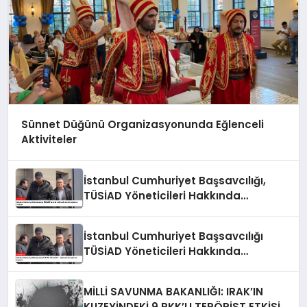
Sünnet Düğünü Organizasyonunda Eğlenceli
Aktiviteler
İstanbul Cumhuriyet Başsavcılığı,
TÜSİAD Yöneticileri Hakkında
Soruşturma Sürüyor
İstanbul Cumhuriyet Başsavcılığı
TÜSİAD Yöneticileri Hakkında
Soruşturma Başlattı
MİLLİ SAVUNMA BAKANLIĞI: IRAK’IN
KUZEYİNDEKİ 9 PKK’LI TERÖRİST ETKİSİZ