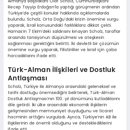
Almanya Başbakanı Olaf Scholz, Cumhurbaşkanı
Recep Tayyip Erdoğan’la yaptığı görüşmenin ardından
Türkiye’de çeşitli konular hakkında açıklamalarda
bulundu. Scholz, Orta Doğu’daki krizin önemine vurgu
yaparak, İsrail konusundaki farklılıklara dikkat çekti.
Hamas’ın 7 Ekim’deki saldırısını kınayan Scholz, taraflar
arasında tansiyonun düşürülmesi ve ateşkesin
sağlanması gerektiğini belirtti. İki devletli bir çözümün
önemine vurgu yaparak, Filistinliler ve İsrail için çaba
harcadıklarını ifade etti.
Türk-Alman İlişkileri ve Dostluk
Antlaşması
Scholz, Türkiye ile Almanya arasındaki geleneksel ve
tarihi dostluğu önemsediğini belirterek, Türk-Alman
Dostluk Antlaşması’nın 100. yıl dönümünü kutladıklarını
dile getirdi. İki ülke arasındaki ekonomik ilişkilerin
gelişmesinden memnuniyet duyduğunu ve ticaret
hacminin arttığını vurguladı. Ayrıca, Türkiye’nin AB ile
ilişkilerinin de önemli olduğunu ve desteklediklerini
ifade etti.