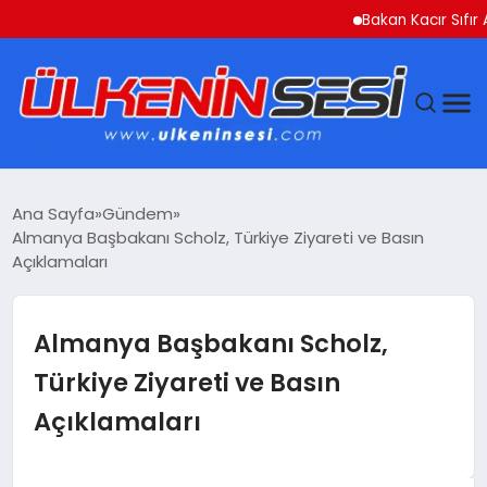
Bakan Kacır Sıfır Atık P
DÜNYA
Ana Sayfa
Gündem
Almanya Başbakanı Scholz, Türkiye Ziyareti ve Basın
EKONOMI
Açıklamaları
GÜNDEM
Almanya Başbakanı Scholz,
MAGAZIN
Türkiye Ziyareti ve Basın
Açıklamaları
SAĞLIK
SIYASET