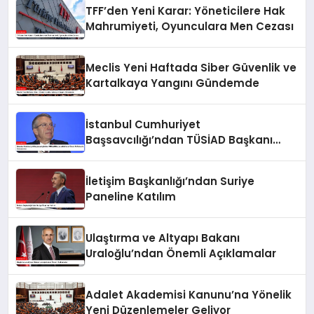
TFF’den Yeni Karar: Yöneticilere Hak
Mahrumiyeti, Oyunculara Men Cezası
Meclis Yeni Haftada Siber Güvenlik ve
Kartalkaya Yangını Gündemde
İstanbul Cumhuriyet
Başsavcılığı’ndan TÜSİAD Başkanı
Mehmet Ömer Arif Aras’a Soruşturma
İletişim Başkanlığı’ndan Suriye
Paneline Katılım
Ulaştırma ve Altyapı Bakanı
Uraloğlu’ndan Önemli Açıklamalar
Adalet Akademisi Kanunu’na Yönelik
Yeni Düzenlemeler Geliyor