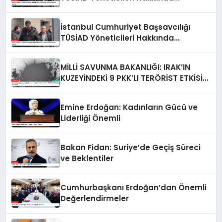
Soruşturma Sürüyor
İstanbul Cumhuriyet Başsavcılığı
TÜSİAD Yöneticileri Hakkında
Soruşturma Başlattı
MİLLİ SAVUNMA BAKANLIĞI: IRAK’IN
KUZEYİNDEKİ 9 PKK’LI TERÖRİST ETKİSİZ
HALE GETİRİLDİ
Emine Erdoğan: Kadınların Gücü ve
Liderliği Önemli
Bakan Fidan: Suriye’de Geçiş Süreci
ve Beklentiler
Cumhurbaşkanı Erdoğan’dan Önemli
Değerlendirmeler