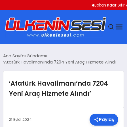
Bakan Kacır Sıfır Atık 
DÜNYA
Ana Sayfa
Gündem
‘Atatürk Havalimanı’nda 7204 Yeni Araç Hizmete Alındı’
EKONOMI
GÜNDEM
‘Atatürk Havalimanı’nda 7204
Yeni Araç Hizmete Alındı’
MAGAZIN
SAĞLIK
Paylaş
21 Eylül 2024
SIYASET