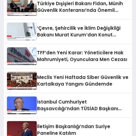
Türkiye Dışişleri Bakanı Fidan, Münih
Güvenlik Konferansı’nda Önemli
Görüşmeler Yaptı
‘Çevre, Şehircilik ve İklim Değişikliği
Bakanı Murat Kurum’dan Konut
Kampanyaları Açıklaması
TFF’den Yeni Karar: Yöneticilere Hak
Mahrumiyeti, Oyunculara Men Cezası
Meclis Yeni Haftada Siber Güvenlik ve
Kartalkaya Yangını Gündemde
İstanbul Cumhuriyet
Başsavcılığı’ndan TÜSİAD Başkanı
Mehmet Ömer Arif Aras’a Soruşturma
İletişim Başkanlığı’ndan Suriye
Paneline Katılım