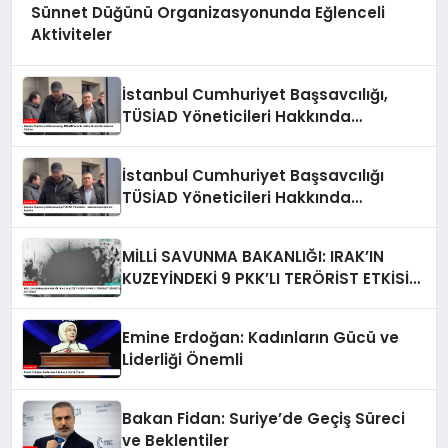
Sünnet Düğünü Organizasyonunda Eğlenceli
Aktiviteler
İstanbul Cumhuriyet Başsavcılığı,
TÜSİAD Yöneticileri Hakkında
Soruşturma Sürüyor
İstanbul Cumhuriyet Başsavcılığı
TÜSİAD Yöneticileri Hakkında
Soruşturma Başlattı
MİLLİ SAVUNMA BAKANLIĞI: IRAK’IN
KUZEYİNDEKİ 9 PKK’LI TERÖRİST ETKİSİZ
HALE GETİRİLDİ
Emine Erdoğan: Kadınların Gücü ve
Liderliği Önemli
Bakan Fidan: Suriye’de Geçiş Süreci
ve Beklentiler