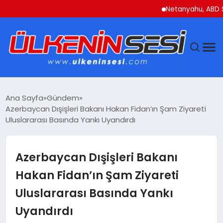
Netanyahu, ABD Savunm
DÜNYA
Ana Sayfa
Gündem
Azerbaycan Dışişleri Bakanı Hakan Fidan’ın Şam Ziyareti
EKONOMI
Uluslararası Basında Yankı Uyandırdı
GÜNDEM
Azerbaycan Dışişleri Bakanı
MAGAZIN
Hakan Fidan’ın Şam Ziyareti
Uluslararası Basında Yankı
SAĞLIK
Uyandırdı
SIYASET