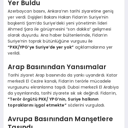
Yer Buldu
Azerbaycan basını, Ankara’nın tarihi ziyaretine geniş
yer verdi. Dışişleri Bakanı Hakan Fidan’ın Suriye’nin
başkenti Şam’da Suriye’deki yeni yönetimin lideri
Ahmed Şara ile görüşmesini “son dakika” gelişmesi
olarak duyurdu. Ana haber bültenlerinde, Fidan’ın
Suriye’nin toprak bütünlüğüne vurgusu ile
“PKK/YPG’ye Suriye’de yer yok”
açıklamalarına yer
verildi.
Arap Basınından Yansımalar
Tarihi ziyaret Arap basınında da yankı uyandırdı. Katar
merkezli El Cezire kanalı, Fidan’ın terörle mücadele
vurgusunu ekranlarına taşıdı. Dubai merkezli El Arabiya
da yayınlarında, tarihi ziyarete sık sık değindi. Fidan’ın,
“Terör örgütü PKK/ YPG’nin, Suriye halkının
topraklarını işgal etmekte”
sözlerini vurguladı.
Avrupa Basınından Manşetlere
Taşındı