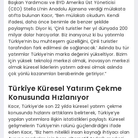
Başkan Yardımcısı ve BYD Amerika Üst Yöneticisi
(CEO) Stella Li’nin Anadolu Ajansına verdiği mülakata
atıfta bulunan Kacır, “Ben mülakatı okudum. Kendi
ifadesi, daha önce benimle de benzer şekilde
paylaşmıştı. Diyor ki, ‘Çinli turistler her yıl dünyada 200
milyar dolar harcıyorlar. Biz inanıyoruz ki bu yatırımla
Türkiye’nin bu muhteşem güzelliğini, Çinli turistler
tarafından fark edilmesi de sağlanacak.’ Aslında bu tür
yatırımlar Türkiye’nin marka değerini yükseltiyor. Bizim
için yüksek teknoloji merkezi olmak, inovasyon merkezi
olmak küresel liderlerin yatırım adresi olmak aslında
çok yönlü kazanımları beraberinde getiriyor.”
Türkiye Küresel Yatırım Çekme
Konusunda Hızlanıyor
Kacır, Türkiye’de son 22 yılda küresel yatırım çekme
konusunda hızlarını arttıklarını belirterek, Türkiye’ye
yapılan yatırımlara ilişkin istatistikleri paylaştı. Küresel
gelişmelerin Türkiye’nin rolünü güçlendirdiğini ifade
eden Kacır, “Biz hem nitelikli insan kaynağı ihtiyacı olan