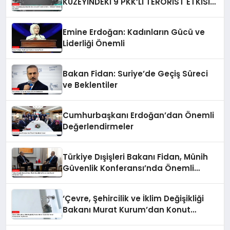
KUZEYİNDEKİ 9 PKK’LI TERÖRİST ETKİSİZ
HALE GETİRİLDİ
Emine Erdoğan: Kadınların Gücü ve
Liderliği Önemli
Bakan Fidan: Suriye’de Geçiş Süreci
ve Beklentiler
Cumhurbaşkanı Erdoğan’dan Önemli
Değerlendirmeler
Türkiye Dışişleri Bakanı Fidan, Münih
Güvenlik Konferansı’nda Önemli
Görüşmeler Yaptı
‘Çevre, Şehircilik ve İklim Değişikliği
Bakanı Murat Kurum’dan Konut
Kampanyaları Açıklaması