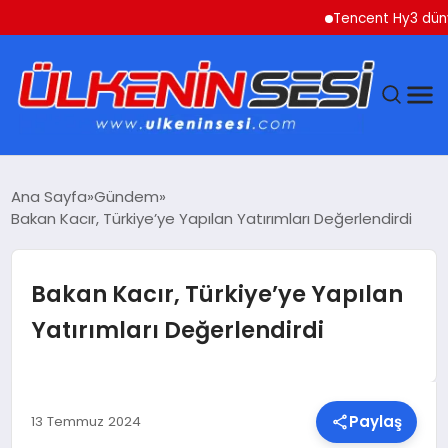
Tencent Hy3 dünya gen
DÜNYA
Ana Sayfa
Gündem
Bakan Kacır, Türkiye’ye Yapılan Yatırımları Değerlendirdi
EKONOMI
GÜNDEM
Bakan Kacır, Türkiye’ye Yapılan
Yatırımları Değerlendirdi
MAGAZIN
SAĞLIK
Paylaş
13 Temmuz 2024
SIYASET