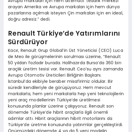
Avrupa markaları için hem alternatif tedarik merkezi
arayan Amerika ve Avrupa markaları için hem dünya
pazarlarına açılmak isteyen Çin markaları için en ideal,
doğru adresiz.” dedi.
Renault Türkiye’de Yatırımlarını
Sürdürüyor
Kacır, Renault Grup Global’in Üst Yöneticisi (CEO) Luca
de Meo ile görüşmelerinin sorulması üzerine, “Renault
50 yıldan fazladır burada. Halihazırda Bursa’da 360 bin
araçlık üretim tesisi var. Renault Ceo’su aynı zamanda
Avrupa Otomotiv Üreticileri Birliğinin Başkanı.
İstanbul’da ekibiyle beraber misafirimiz oldular. Bir
süredir kendileriyle de görüşüyoruz. Hem mevcut
markalarla, hem yeni markalarla hep yeni teknolojilerin
yeni araç modellerinin Türkiye’de üretilmesi
konusunda planlar üzerine çalışıyoruz. Renault son
dönemde Türkiye’de hibrit araçlarla ilgili önemli
adımlar attı. Hibrit araçlarının hibrit motorlarını da
Türkiye’de üretme konusunda yatırımlar gerçekleştirdi.
Önümüzdeki dönemde 4 ya da 5 yeni modelin