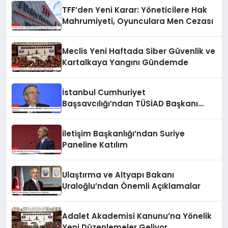
TFF’den Yeni Karar: Yöneticilere Hak
Mahrumiyeti, Oyunculara Men Cezası
Meclis Yeni Haftada Siber Güvenlik ve
Kartalkaya Yangını Gündemde
İstanbul Cumhuriyet
Başsavcılığı’ndan TÜSİAD Başkanı
Mehmet Ömer Arif Aras’a Soruşturma
İletişim Başkanlığı’ndan Suriye
Paneline Katılım
Ulaştırma ve Altyapı Bakanı
Uraloğlu’ndan Önemli Açıklamalar
Adalet Akademisi Kanunu’na Yönelik
Yeni Düzenlemeler Geliyor