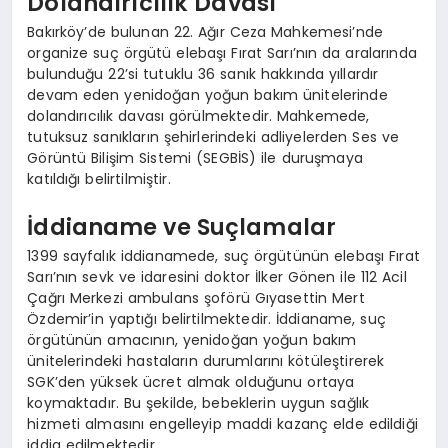
Dolandırıcılık Davası
Bakırköy’de bulunan 22. Ağır Ceza Mahkemesi’nde
organize suç örgütü elebaşı Fırat Sarı’nın da aralarında
bulunduğu 22’si tutuklu 36 sanık hakkında yıllardır
devam eden yenidoğan yoğun bakım ünitelerinde
dolandırıcılık davası görülmektedir. Mahkemede,
tutuksuz sanıkların şehirlerindeki adliyelerden Ses ve
Görüntü Bilişim Sistemi (SEGBİS) ile duruşmaya
katıldığı belirtilmiştir.
İddianame ve Suçlamalar
1399 sayfalık iddianamede, suç örgütünün elebaşı Fırat
Sarı’nın sevk ve idaresini doktor İlker Gönen ile 112 Acil
Çağrı Merkezi ambulans şoförü Gıyasettin Mert
Özdemir’in yaptığı belirtilmektedir. İddianame, suç
örgütünün amacının, yenidoğan yoğun bakım
ünitelerindeki hastaların durumlarını kötüleştirerek
SGK’den yüksek ücret almak olduğunu ortaya
koymaktadır. Bu şekilde, bebeklerin uygun sağlık
hizmeti almasını engelleyip maddi kazanç elde edildiği
iddia edilmektedir.