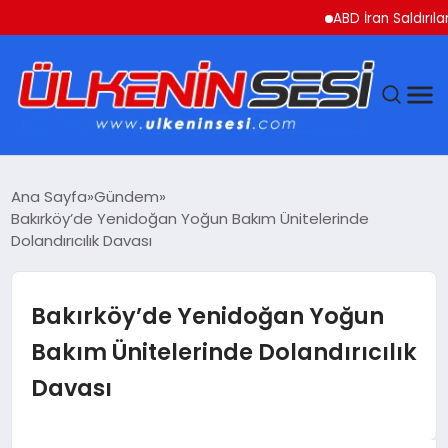
ABD İran Saldırılarını A
DÜNYA
Ana Sayfa
Gündem
Bakırköy’de Yenidoğan Yoğun Bakım Ünitelerinde
EKONOMI
Dolandırıcılık Davası
GÜNDEM
Bakırköy’de Yenidoğan Yoğun
MAGAZIN
Bakım Ünitelerinde Dolandırıcılık
Davası
SAĞLIK
SIYASET