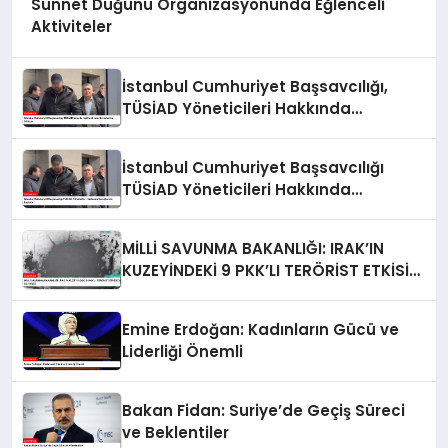
Sünnet Düğünü Organizasyonunda Eğlenceli
Aktiviteler
İstanbul Cumhuriyet Başsavcılığı,
TÜSİAD Yöneticileri Hakkında
Soruşturma Sürüyor
İstanbul Cumhuriyet Başsavcılığı
TÜSİAD Yöneticileri Hakkında
Soruşturma Başlattı
MİLLİ SAVUNMA BAKANLIĞI: IRAK’IN
KUZEYİNDEKİ 9 PKK’LI TERÖRİST ETKİSİZ
HALE GETİRİLDİ
Emine Erdoğan: Kadınların Gücü ve
Liderliği Önemli
Bakan Fidan: Suriye’de Geçiş Süreci
ve Beklentiler