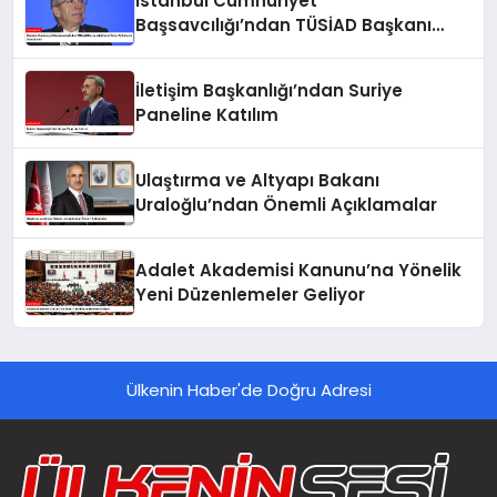
İstanbul Cumhuriyet
Başsavcılığı’ndan TÜSİAD Başkanı
Mehmet Ömer Arif Aras’a Soruşturma
İletişim Başkanlığı’ndan Suriye
Paneline Katılım
Ulaştırma ve Altyapı Bakanı
Uraloğlu’ndan Önemli Açıklamalar
Adalet Akademisi Kanunu’na Yönelik
Yeni Düzenlemeler Geliyor
Ülkenin Haber'de Doğru Adresi