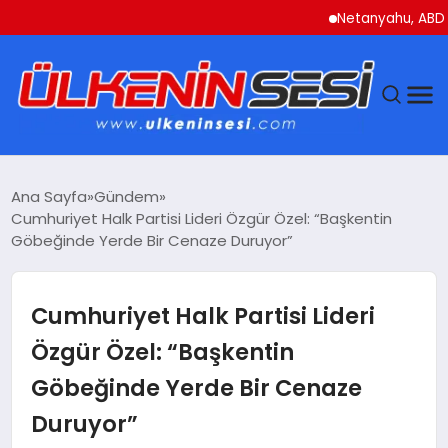
Netanyahu, ABD Savunm
DÜNYA
Ana Sayfa
Gündem
Cumhuriyet Halk Partisi Lideri Özgür Özel: “Başkentin
EKONOMI
Göbeğinde Yerde Bir Cenaze Duruyor”
GÜNDEM
Cumhuriyet Halk Partisi Lideri
MAGAZIN
Özgür Özel: “Başkentin
Göbeğinde Yerde Bir Cenaze
SAĞLIK
Duruyor”
SIYASET