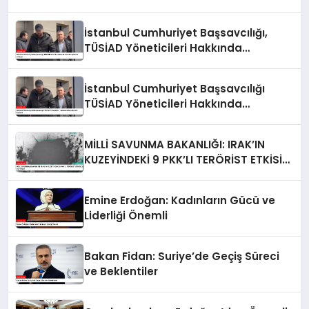
İstanbul Cumhuriyet Başsavcılığı,
TÜSİAD Yöneticileri Hakkında
Soruşturma Sürüyor
İstanbul Cumhuriyet Başsavcılığı
TÜSİAD Yöneticileri Hakkında
Soruşturma Başlattı
MİLLİ SAVUNMA BAKANLIĞI: IRAK’IN
KUZEYİNDEKİ 9 PKK’LI TERÖRİST ETKİSİZ
HALE GETİRİLDİ
Emine Erdoğan: Kadınların Gücü ve
Liderliği Önemli
Bakan Fidan: Suriye’de Geçiş Süreci
ve Beklentiler