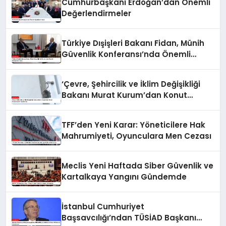
Cumhurbaşkanı Erdoğan’dan Önemli
Değerlendirmeler
Türkiye Dışişleri Bakanı Fidan, Münih
Güvenlik Konferansı’nda Önemli
Görüşmeler Yaptı
‘Çevre, Şehircilik ve İklim Değişikliği
Bakanı Murat Kurum’dan Konut
Kampanyaları Açıklaması
TFF’den Yeni Karar: Yöneticilere Hak
Mahrumiyeti, Oyunculara Men Cezası
Meclis Yeni Haftada Siber Güvenlik ve
Kartalkaya Yangını Gündemde
İstanbul Cumhuriyet
Başsavcılığı’ndan TÜSİAD Başkanı