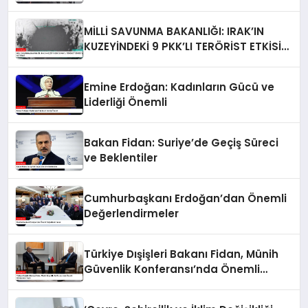
Soruşturma Başlattı
MİLLİ SAVUNMA BAKANLIĞI: IRAK’IN
KUZEYİNDEKİ 9 PKK’LI TERÖRİST ETKİSİZ
HALE GETİRİLDİ
Emine Erdoğan: Kadınların Gücü ve
Liderliği Önemli
Bakan Fidan: Suriye’de Geçiş Süreci
ve Beklentiler
Cumhurbaşkanı Erdoğan’dan Önemli
Değerlendirmeler
Türkiye Dışişleri Bakanı Fidan, Münih
Güvenlik Konferansı’nda Önemli
Görüşmeler Yaptı