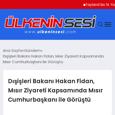
Tayland’da 14 Yaşındak
DÜNYA
Ana Sayfa
Gündem
Dışişleri Bakanı Hakan Fidan, Mısır Ziyareti Kapsamında
EKONOMI
Mısır Cumhurbaşkanı ile Görüştü
GÜNDEM
Dışişleri Bakanı Hakan Fidan,
MAGAZIN
Mısır Ziyareti Kapsamında Mısır
Cumhurbaşkanı ile Görüştü
SAĞLIK
SIYASET