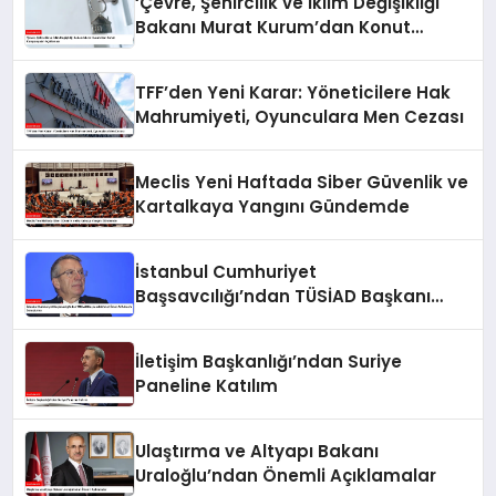
‘Çevre, Şehircilik ve İklim Değişikliği
Bakanı Murat Kurum’dan Konut
Kampanyaları Açıklaması
TFF’den Yeni Karar: Yöneticilere Hak
Mahrumiyeti, Oyunculara Men Cezası
Meclis Yeni Haftada Siber Güvenlik ve
Kartalkaya Yangını Gündemde
İstanbul Cumhuriyet
Başsavcılığı’ndan TÜSİAD Başkanı
Mehmet Ömer Arif Aras’a Soruşturma
İletişim Başkanlığı’ndan Suriye
Paneline Katılım
Ulaştırma ve Altyapı Bakanı
Uraloğlu’ndan Önemli Açıklamalar