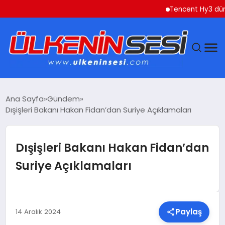
Tencent Hy3 dünya ge
DÜNYA
Ana Sayfa
Gündem
Dışişleri Bakanı Hakan Fidan’dan Suriye Açıklamaları
EKONOMI
GÜNDEM
Dışişleri Bakanı Hakan Fidan’dan
Suriye Açıklamaları
MAGAZIN
SAĞLIK
Paylaş
14 Aralık 2024
SIYASET