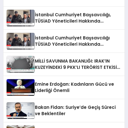
İstanbul Cumhuriyet Başsavcılığı,
TÜSİAD Yöneticileri Hakkında
Soruşturma Sürüyor
İstanbul Cumhuriyet Başsavcılığı
TÜSİAD Yöneticileri Hakkında
Soruşturma Başlattı
MİLLİ SAVUNMA BAKANLIĞI: IRAK’IN
KUZEYİNDEKİ 9 PKK’LI TERÖRİST ETKİSİZ
HALE GETİRİLDİ
Emine Erdoğan: Kadınların Gücü ve
Liderliği Önemli
Bakan Fidan: Suriye’de Geçiş Süreci
ve Beklentiler