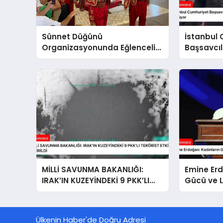
Sünnet Düğünü
İstanbul
Organizasyonunda Eğlenceli
Başsavcıl
Aktiviteler
Yöneticil
Soruştur
MİLLİ SAVUNMA BAKANLIĞI:
Emine Erd
IRAK’IN KUZEYİNDEKİ 9 PKK’LI
Gücü ve L
TERÖRİST ETKİSİZ HALE
GETİRİLDİ
Ülkenin Haber'de Doğru Adresi