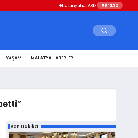
Netanyahu, ABD Savunma Bakanı Hegseth i
08:12:33
YAŞAM
MALATYA HABERLERI
etti”
Son Dakika