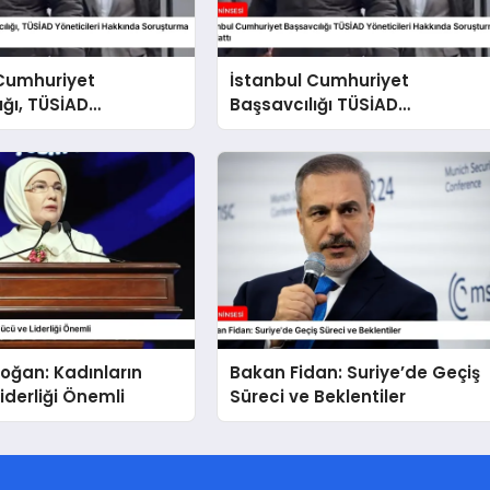
 Cumhuriyet
İstanbul Cumhuriyet
ığı, TÜSİAD
Başsavcılığı TÜSİAD
eri Hakkında
Yöneticileri Hakkında
ma Sürüyor
Soruşturma Başlattı
oğan: Kadınların
Bakan Fidan: Suriye’de Geçiş
iderliği Önemli
Süreci ve Beklentiler