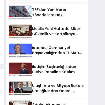
Kurum’dan Konut
Kampanyaları Açıklaması
TFF’den Yeni Karar:
Yöneticilere Hak
Mahrumiyeti, Oyunculara
Men Cezası
Meclis Yeni Haftada Siber
Güvenlik ve Kartalkaya
Yangını Gündemde
İstanbul Cumhuriyet
Başsavcılığı’ndan TÜSİAD
Başkanı Mehmet Ömer Arif
Aras’a Soruşturma
İletişim Başkanlığı’ndan
Suriye Paneline Katılım
Ulaştırma ve Altyapı Bakanı
Uraloğlu’ndan Önemli
Açıklamalar
Adalet Akademisi