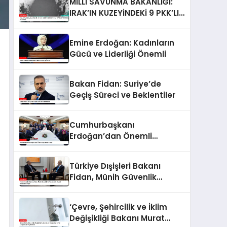
MİLLİ SAVUNMA BAKANLIĞI:
IRAK’IN KUZEYİNDEKİ 9 PKK’LI
TERÖRİST ETKİSİZ HALE
GETİRİLDİ
Emine Erdoğan: Kadınların
Gücü ve Liderliği Önemli
Bakan Fidan: Suriye’de
Geçiş Süreci ve Beklentiler
Cumhurbaşkanı
Erdoğan’dan Önemli
Değerlendirmeler
Türkiye Dışişleri Bakanı
Fidan, Münih Güvenlik
Konferansı’nda Önemli
Görüşmeler Yaptı
‘Çevre, Şehircilik ve İklim
Değişikliği Bakanı Murat