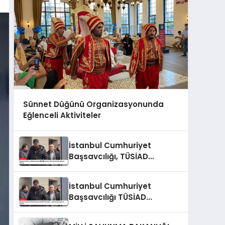
Sünnet Düğünü Organizasyonunda
Eğlenceli Aktiviteler
İstanbul Cumhuriyet
Başsavcılığı, TÜSİAD
Yöneticileri Hakkında
Soruşturma Sürüyor
İstanbul Cumhuriyet
Başsavcılığı TÜSİAD
Yöneticileri Hakkında
Soruşturma Başlattı