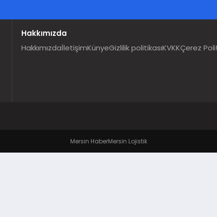
Hakkımızda
Hakkımızda
İletişim
Künye
Gizlilik politikası
KVKK
Çerez Poli
Mersin Haber
Mersin Lojistik