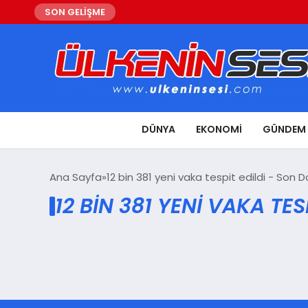
SON GELİŞME
DÜNYA
EKONOMI
GÜNDEM
Ana Sayfa
12 bin 381 yeni vaka tespit edildi - Son D
12 BIN 381 YENI VAKA TE