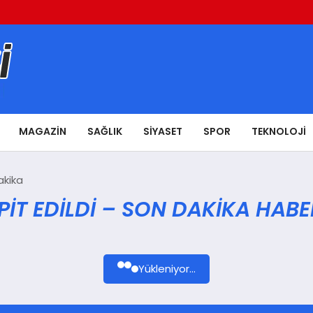
MAGAZIN
SAĞLIK
SIYASET
SPOR
TEKNOLOJI
akika
SPIT EDILDI – SON DAKIKA HABE
Yükleniyor...