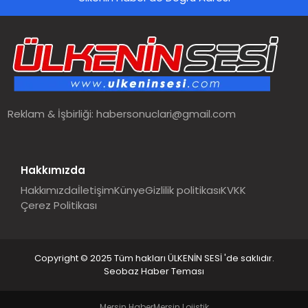
SPOR
TEKNOLOJI
YAŞAM
Reklam & İşbirliği:
habersonuclari@gmail.com
MALATYA HABERLERI
Hakkımızda
Hakkımızda
İletişim
Künye
Gizlilik politikası
KVKK
Çerez Politikası
Copyright © 2025 Tüm hakları ÜLKENİN SESİ 'de saklıdır.
Seobaz Haber Teması
Mersin Haber
Mersin Lojistik