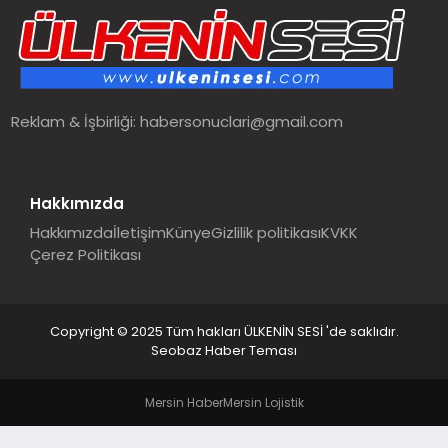
SPOR
TEKNOLOJI
Reklam & İşbirliği:
habersonuclari@gmail.com
YAŞAM
MALATYA HABERLERI
Hakkımızda
Hakkımızda
İletişim
Künye
Gizlilik politikası
KVKK
Çerez Politikası
Copyright © 2025 Tüm hakları ÜLKENİN SESİ 'de saklıdır.
Seobaz Haber Teması
Mersin Haber
Mersin Lojistik